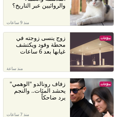
والروائيين عبر التاريخ؟
منذ 9 ساعات
زوج ينسى زوجته في
منوّعات
محطة وقود ويكتشف
غيابها بعد 6 ساعات
منذ ساعة
زفاف رونالدو "الوهمي"
منوّعات
يحشد المئات.. والنجم
يرد ضاحكاً
منذ 7 ساعات