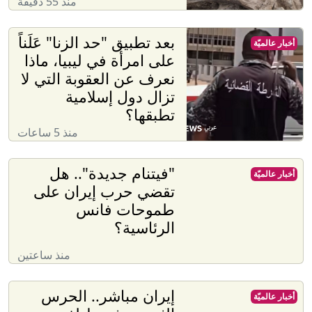
منذ 55 دقيقة
بعد تطبيق "حد الزنا" عَلَناً
أخبار عالميّة
على امرأة في ليبيا، ماذا
نعرف عن العقوبة التي لا
تزال دول إسلامية
تطبقها؟
منذ 5 ساعات
"فيتنام جديدة".. هل
أخبار عالميّة
تقضي حرب إيران على
طموحات فانس
الرئاسية؟
منذ ساعتين
إيران مباشر.. الحرس
أخبار عالميّة