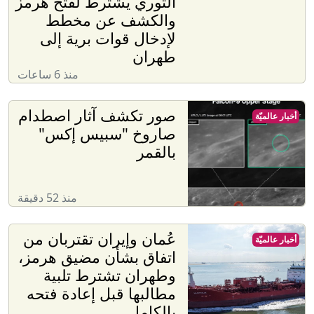
الثوري يشترط لفتح هرمز
والكشف عن مخطط
لإدخال قوات برية إلى
طهران
منذ 6 ساعات
صور تكشف آثار اصطدام
أخبار عالميّة
صاروخ "سبيس إكس"
بالقمر
منذ 52 دقيقة
عُمان وإيران تقتربان من
أخبار عالميّة
اتفاق بشأن مضيق هرمز،
وطهران تشترط تلبية
مطالبها قبل إعادة فتحه
بالكامل