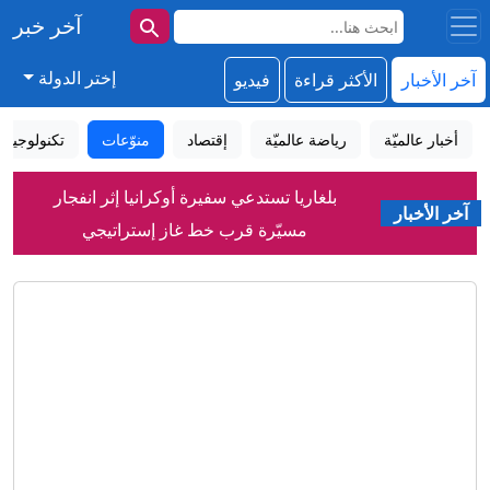
آخر خبر
إختر الدولة
آخر الأخبار
الأكثر قراءة
فيديو
أخبار عالميّة
رياضة عالميّة
إقتصاد
منوّعات
تكنولوجيا
بلغاريا تستدعي سفيرة أوكرانيا إثر انفجار
آخر الأخبار
مسيّرة قرب خط غاز إستراتيجي
فورين بوليسي: لماذا قد تكون هذه أكثر
انتخابات مفصلية بتاريخ إسرائيل؟
جماعات التكفير الحاخامية.. هل تضع
إسرائيل في طريق النهاية؟
"زيدان كولومبيا".. موهبة صاعدة تستعد
لتقديم نفسها للعالم
زوج ينسى زوجته في محطة وقود ويكتشف