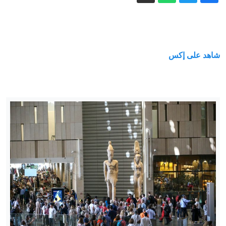
شهيد وعشرات المصابين في غزة والضفة
ومستوطنون يحاصرون مسجدا
صور تكشف آثار اصطدام صاروخ "سبيس
إكس" بالقمر
شاهد على إكس
السعودية.. إخماد حريق في منشأة تابعة
لأرامكو في جازان
فيدان يتوقع انضمام مصر إلى اتفاقية مكة
للدفاع المشترك
بعد 5 أشهر في الظل.. إيران تنشر أول
فيديو لمجتبى خامنئي
إيران مباشر.. اتفاق وشيك بين طهران
ومسقط والحرس الثوري يشترط لفتح
هرمز