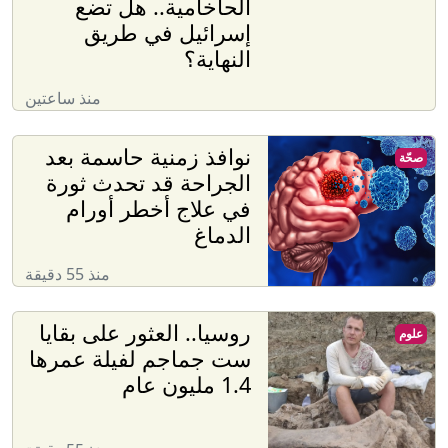
الحاخامية.. هل تضع
إسرائيل في طريق
النهاية؟
منذ ساعتين
نوافذ زمنية حاسمة بعد
صحّة
الجراحة قد تحدث ثورة
في علاج أخطر أورام
الدماغ
منذ 55 دقيقة
روسيا.. العثور على بقايا
علوم
ست جماجم لفيلة عمرها
1.4 مليون عام