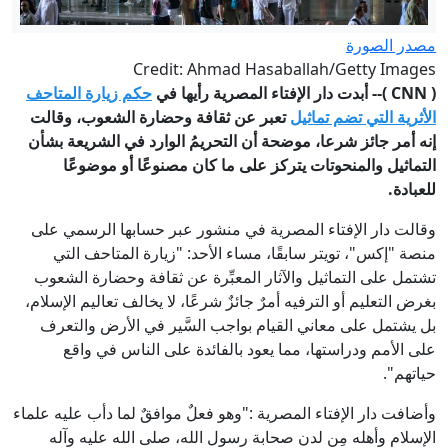
مصدر الصورة
Credit: Ahmad Hasaballah/Getty Images
(
CNN
)-- أبدت دار الإفتاء المصرية رأيها في
حكم زيارة المتاحف
الأثرية التي
تضم
تماثيل
تعبر عن ثقافة وحضارة الشعوب، وقالت
إنه أمر جائز شرعا، موضحة أن التحريمُ الوارد في الشريعة بشأن
التماثيل والمنحوتات يتركز على ما كان مصنوعًا أو موضوعًا
للعبادة.
وقالت دار الإفتاء المصرية في منشور عبر حسابها الرسمي على
منصة "إكس"، تويتر سابقًا، مساء الأحد: "زيارة المتاحف التي
تشتمل على التماثيل والآثار المعبِّرة عن ثقافة وحضارة الشعوب
بغرض التعليم أو الترفيه أمرٌ جائزٌ شرعًا، لا يخالف تعاليم الإسلام،
بل يشتمل على معاني القيام بواجب السَّير في الأرض والتعرف
على الأمم ودراستها، مما يعود بالفائدة على الناس في واقع
حياتهم".
وأضافت دار الإفتاء المصرية :"وهو فعلٌ موافقٌ لما دأب عليه علماء
الإسلام وأهله مِن لدن صحابة رسول الله، صلى الله عليه وآله