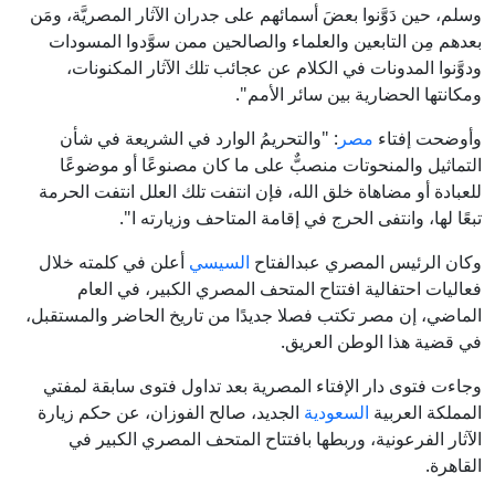
وسلم، حين دَوَّنوا بعضَ أسمائهم على جدران الآثار المصريَّة، ومَن
بعدهم مِن التابعين والعلماء والصالحين ممن سوَّدوا المسودات
ودوَّنوا المدونات في الكلام عن عجائب تلك الآثار المكنونات،
ومكانتها الحضارية بين سائر الأمم".
وأوضحت إفتاء
مصر
: "والتحريمُ الوارد في الشريعة في شأن
التماثيل والمنحوتات منصبٌّ على ما كان مصنوعًا أو موضوعًا
للعبادة أو مضاهاة خلق الله، فإن انتفت تلك العلل انتفت الحرمة
تبعًا لها، وانتفى الحرج في إقامة المتاحف وزيارته ا".
وكان الرئيس المصري عبدالفتاح
السيسي
أعلن في كلمته خلال
فعاليات احتفالية افتتاح المتحف المصري الكبير، في العام
الماضي، إن مصر تكتب فصلا جديدًا من تاريخ الحاضر والمستقبل،
في قضية هذا الوطن العريق.
وجاءت فتوى دار الإفتاء المصرية بعد تداول فتوى سابقة لمفتي
المملكة العربية
السعودية
الجديد، صالح الفوزان، عن حكم زيارة
الآثار الفرعونية، وربطها بافتتاح المتحف المصري الكبير في
القاهرة.