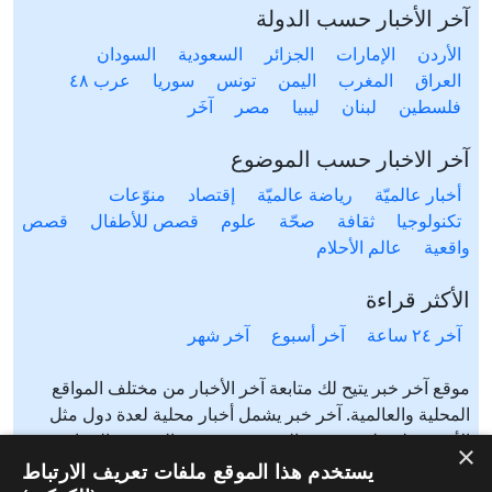
آخر الأخبار حسب الدولة
الأردن
الإمارات
الجزائر
السعودية
السودان
العراق
المغرب
اليمن
تونس
سوريا
عرب ٤٨
فلسطين
لبنان
ليبيا
مصر
آخَر
آخر الاخبار حسب الموضوع
أخبار عالميّة
رياضة عالميّة
إقتصاد
منوّعات
تكنولوجيا
ثقافة
صحّة
علوم
قصص للأطفال
قصص
واقعية
عالم الأحلام
الأكثر قراءة
آخر ٢٤ ساعة
آخر أسبوع
آخر شهر
موقع آخر خبر يتيح لك متابعة آخر الأخبار من مختلف المواقع
المحلية والعالمية. آخر خبر يشمل أخبار محلية لعدة دول مثل
الأردن، فلسطين، مصر، السعودية، تونس، المغرب، الجزائر،
×
عرب ٤٨، لبنان، العراق، اليمن وغيرها آخر خبر يتيح متابعة أخبار
يستخدم هذا الموقع ملفات تعريف الارتباط