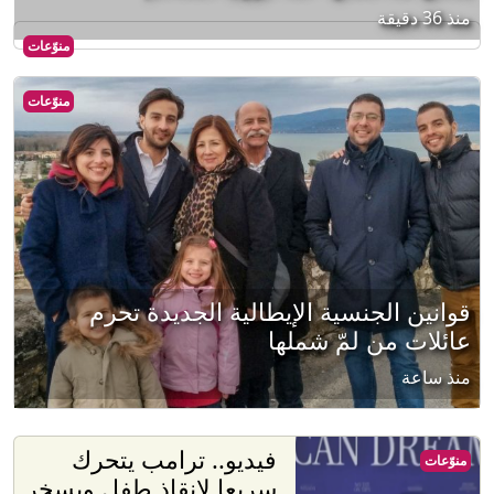
منذ 36 دقيقة
منوّعات
منوّعات
قوانين الجنسية الإيطالية الجديدة تحرم
عائلات من لمّ شملها
منذ ساعة
فيديو.. ترامب يتحرك
منوّعات
سريعا لإنقاذ طفل ويسخر