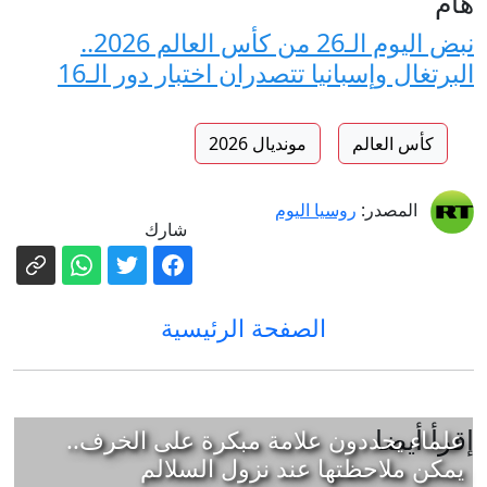
هام
نبض اليوم الـ26 من كأس العالم 2026..
البرتغال وإسبانيا تتصدران اختبار دور الـ16
كأس العالم
مونديال 2026
المصدر:
روسيا اليوم
شارك
الصفحة الرئيسية
إقرأ أيضا
علماء يحددون علامة مبكرة على الخرف..
يمكن ملاحظتها عند نزول السلالم