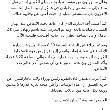
وقال مسؤولون من مؤسسة بلدية مومباي الكبرى إنه تم نقل
مناف إلى مستشفى راجاوادي في غاتكوبار، بينما نُقل الخمسة
الآخرون إلى مستشفى شتابدي، حيث أُعلن عن وفاتهم هناك.
كما أصيب أحد المارة، الذي كان عالقا تحت الأنقاض عند انهيار
المبنى، بإصابات بالغة. وقد تم التعرف عليه باسم ريهان علي (24
عاما)، وأفاد الطاقم الطبي بأن حالته أصبحت طبيعية الآن.
وقد تم الإبلاغ عن الحادثة الساعة 8:30 مساءً. وشرعت إدارة
الإطفاء في عملية إنقاذ، وانضم إليها فريق من قوة الاستجابة
للكوارث الوطنية، وانتهت عملية الإنقاذ حوالي الساعة 3:20 فجرا،
وأكد المسؤولون عدم العثور على أي شخص آخر عالق تحت
الأنقاض.
كما أعرب ديفيندرا فادنافيس، رئيس وزراء ولاية ماهاراشترا، عن
حزنه العميق إزاء هذه الوفيات، وأعلن منحة تعزية قدرها 5 ملايين
روبية لكل عائلة من عائلات الضحايا.
المصدر: صحيفة "انديان اكسبريس"