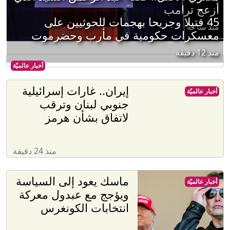
أزعج ترامب
45 قتيلا وجريحا بهجمات للحوثيين على
منذ ساعة
معسكرات حكومية في مأرب وحضرموت
منذ 12 دقيقة
أخبار عالميّة
إيران.. غارات إسرائيلية
أخبار عالميّة
جنوبي لبنان وترقب
لاتفاق بشأن هرمز
منذ 24 دقيقة
ماسك يعود إلى السياسة
أخبار عالميّة
ويؤجج مع عبدول معركة
انتخابات الكونغرس