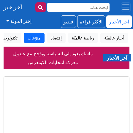
آخر خبر
إختر الدولة
آخر الأخبار
الأكثر قراءة
فيديو
أخبار عالميّة
رياضة عالميّة
إقتصاد
منوّعات
تكنولوجيا
ماسك يعود إلى السياسة ويؤجج مع عبدول
معركة انتخابات الكونغرس
آخر الأخبار
"اقتلوا قاتلكم".. لوحات دعائية بشوارع
طهران تدعو للانتقام من أمريكا
45 قتيلا وجريحا بهجمات للحوثيين على
معسكرات حكومية في مأرب وحضرموت
قوانين الجنسية الإيطالية الجديدة تحرم
عائلات من لمّ شملها
مصري الأصل.. قصة عبد الرحمن السيد
الذي أزعج ترامب