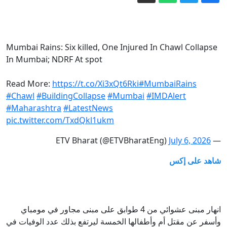
سكان قلنديا يصفون واقع المخيم تحت
وطأة العملية العسكرية
علاج السرطان بـ"بيكربونات الصوديوم"..
أطباء يحذرون من وصفات الموت
Mumbai Rains: Six killed, One Injured In Chawl Collapse
منفيون للمجهول.. هل تتحول أفريقيا إلى
In Mumbai; NDRF At spot
سجن أمريكي خارجي؟
في الذكرى السنوية الثانية لبدء الهجوم
Read More:
https://t.co/Xi3xQt6Rki
#MumbaiRains
#Chawl
#BuildingCollapse
#Mumbai
#IMDAlert
الأوكراني على كورسك.. الخارجية الروسية
#Maharashtra
#LatestNews
تسمي هدفه
كيف تُنفَّذ المشاريع العملاقة في السعودية؟
pic.twitter.com/TxdQkl1ukm
July 6, 2026
— ETV Bharat (@ETVBharatEng)
إيران.. غارات إسرائيلية جنوبي لبنان وترقب
لاتفاق بشأن هرمز
شاهد على إكس
انهار مبنى عشوائي من 4 طوابق على مبنى مجاور في مومباي
وأسفر عن مقتل أم وأطفالها الخمسة ليرتفع بذلك عدد الوفيات في