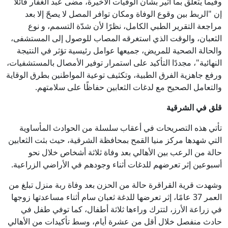
وفيما يتعلق بما أثير بشأن الوفيات الأخيرة، مضى عبد الغفار قائلًا
إن "الربط بين وقوع الوفاة ومكان توافر المصل لا يصحّ إلا بعد
مراجعة التقرير الطبي الكامل، نظرًا لأن شدّة التسمم، و نوع
الثعبان، والوقت الذي استغرقه المصاب للوصول إلى المستشفى،
والحالة الصحية للمريض، جميعها عوامل رئيسية تؤثر في النتيجة
النهائية"، مجددًا التأكيد على استمرار توفير الأمصال بالمستشفيات،
ورفع جاهزية الفرق الطبية، وتكثيف توعية المواطنين بطرق الوقاية
والتعامل الصحيح مع لدغات الثعابين حفاظًا على سلامتهم.
قلق في الشرقية
تأتي هذه التصريحات في أعقاب سلسلة من الحوادث المأساوية
التي شهدها مركز منيا القمح بمحافظة الشرقية، حيث بثت الثعابين
حالة من الرعب بين الأهالي بعد وفاة ثلاثة أشخاص خلال نحو
أسبوعين إثر تعرضهم للدغات أثناء وجودهم في الأراضي الزراعية.
وشهدت قرية القراقرة حالة من الحزن بعد وفاة ربة منزل تبلغ من
العمر 37 عامًا، إثر تعرضها للدغة ثعبان سام أثناء مساعدتها زوجها
في زراعة الأرز، لتترك وراءها ثلاثة أطفال، كما توفي طفل في
حادث منفصل خلال أقل من عشرة أيام، وسط تأكيدات من الأهالي