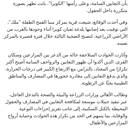
بأن الثعابين السامة، وعلى رأسها "الكوبرا"، باتت تظهر بصورة
متكررة داخل الحقول.
وفي أحدث الوقائع، شيعت قرية بمركز منيا القمح الطفلة "ملك"،
التي توفيت بعد إصابتها بلدغة ثعبان كوبرا أثناء وجودها بالقرب من
الأراضي الزراعية، لتصبح الضحية الثالثة خلال فترة قصيرة بالمركز
نفسه.
وأثارت الحوادث المتلاحقة حالة من الذعر بين المزارعين وسكان
القرى، الذين أكدوا أن ظهور الثعابين والزواحف السامة أصبح أكثر
تكرارًا من المعتاد، بالتزامن مع الارتفاع الكبير في درجات الحرارة،
والذي يدفع الثعابين إلى مغادرة جحورها في المصارف والمناطق
الطينية بحثًا عن الرطوبة.
وطالب الأهالي وزارات الزراعة والبيئة والصحة بالتدخل العاجل،
عبر تنفيذ حملات موسعة لمكافحة الثعابين في المصارف والحقول
المحيطة بالكتل السكنية، إلى جانب تعزيز إجراءات التوعية
والوقاية، بما يسهم في الحد من تكرار هذه الحوادث وحماية أرواح
المزارعين والأطفال.