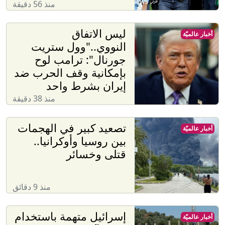
منذ 56 دقيقة
ليس الاتفاق
أخبار عالميّة
النووي.."وول ستريت
جورنال": ترامب لوح
بإمكانية وقف الحرب ضد
إيران بشرط واحد
منذ 38 دقيقة
تصعيد كبير في الهجمات
أخبار عالميّة
بين روسيا وأوكرانيا..
قتلى وخسائر
منذ 9 دقائق
إسرائيل متهمة باستخدام
أخبار عالميّة