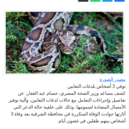
عاجل. - بعد 18 شهراً من المفاوضات..
دمشق وموسكو تتوصلان إلى مذكرة تفاهم
بشأن قاعدتي حميميم وطرطوس
قارن فيها بين عائلته وعائلة عبدول.. تدوينة
لترمب تشعل الجدل
رغم فقدانه البصر.. رجل يتحدى واقعه
ويصنع خبز التورتيلا عن طريق اللمس
الدفاع الروسية: تحرير بلدتين في دونيتسك
إيران مباشر.. خامنئي يلتقي بزشكيان
مصدر الصورة
وعراقجي يتحدث عن تبادل رسائل مع
توفي 3 أشخاص بلدغات الثعابين
كشف مساعد وزير الصحة المصري، حسام عبد الغفار، عن
واشنطن
تفاصيل وإجراءات التعامل مع حالات لدغات الثعابين، وآلية توفير
الأمصال المضادة لسمومها، وذلك على خلفية حالة الذعر التي
أثارتها حوادث الوفاة المتكررة في محافظة الشرقية بعد وفاة 3
أشخاص بينهم طفلين في غضون أيام.