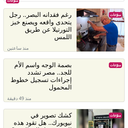
منوّعات
رغم فقدانه البصر.. رجل
منوّعات
يتحدى واقعه ويصنع خبز
التورتيلا عن طريق
اللمس
منذ ساعتين
بصمة الوجه واسم الأم
منوّعات
للجد.. مصر تشدد
إجراءات تسجيل خطوط
المحمول
منذ 49 دقيقة
كشك تصوير في
منوّعات
نيويورك.. هل تقود هذه