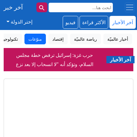
آخر خبر
إختر الدولة
آخر الأخبار
الأكثر قراءة
فيديو
أخبار عالميّة
رياضة عالميّة
إقتصاد
منوّعات
تكنولوجيا
حرب غزة: إسرائيل ترفض خطة مجلس
السلام، وتؤكد أنه "لا انسحاب إلا بعد نزع
آخر الأخبار
سلاح حماس بالكامل"
إعلام إيراني: نشر صور للمرشد الأعلى
مجتبى خامنئي في أماكن عامة قريبًا
دمشق تعلن التوصل إلى اتفاق مع موسكو
بشأن مصير قاعدتيها في سوريا
ميسي: النجم الأرجنتيني يفقد والده،
والوسط الرياضي يسانده في محنته
بصمة الوجه واسم الأم للجد.. مصر تشدد
إجراءات تسجيل خطوط المحمول
سوريا تعلن التوصل لاتفاق مع روسيا بشأن