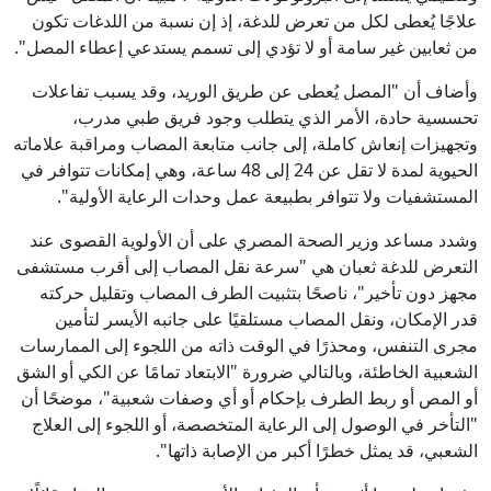
علاجًا يُعطى لكل من تعرض للدغة، إذ إن نسبة من اللدغات تكون
من ثعابين غير سامة أو لا تؤدي إلى تسمم يستدعي إعطاء المصل".
وأضاف أن "المصل يُعطى عن طريق الوريد، وقد يسبب تفاعلات
تحسسية حادة، الأمر الذي يتطلب وجود فريق طبي مدرب،
وتجهيزات إنعاش كاملة، إلى جانب متابعة المصاب ومراقبة علاماته
الحيوية لمدة لا تقل عن 24 إلى 48 ساعة، وهي إمكانات تتوافر في
المستشفيات ولا تتوافر بطبيعة عمل وحدات الرعاية الأولية".
وشدد مساعد وزير الصحة المصري على أن الأولوية القصوى عند
التعرض للدغة ثعبان هي "سرعة نقل المصاب إلى أقرب مستشفى
مجهز دون تأخير"، ناصحًا بتثبيت الطرف المصاب وتقليل حركته
قدر الإمكان، ونقل المصاب مستلقيًا على جانبه الأيسر لتأمين
مجرى التنفس، ومحذرًا في الوقت ذاته من اللجوء إلى الممارسات
الشعبية الخاطئة، وبالتالي ضرورة "الابتعاد تمامًا عن الكي أو الشق
أو المص أو ربط الطرف بإحكام أو أي وصفات شعبية"، موضحًا أن
"التأخر في الوصول إلى الرعاية المتخصصة، أو اللجوء إلى العلاج
الشعبي، قد يمثل خطرًا أكبر من الإصابة ذاتها".