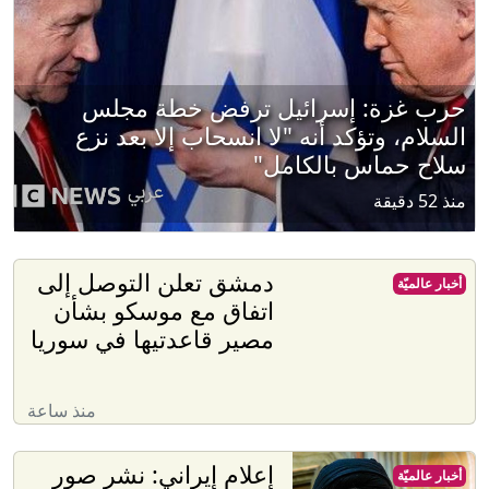
حرب غزة: إسرائيل ترفض خطة مجلس
السلام، وتؤكد أنه "لا انسحاب إلا بعد نزع
سلاح حماس بالكامل"
منذ 52 دقيقة
دمشق تعلن التوصل إلى
أخبار عالميّة
اتفاق مع موسكو بشأن
مصير قاعدتيها في سوريا
منذ ساعة
إعلام إيراني: نشر صور
أخبار عالميّة