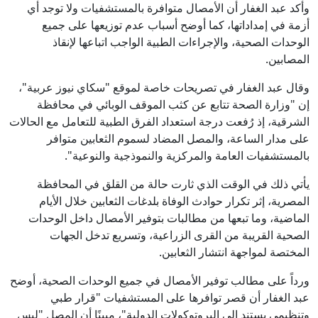
وأكد عبد الغفار أن الأمصال متوافرة بالمستشفيات ولا توجد أي
أزمة في إمداداتها، كما أوضح أسباب عدم توزيعها على جميع
الوحدات الصحية، والإجراءات الطبية الواجب اتباعها لإنقاذ
المصابين.
وقال عبد الغفار في تصريحات خاصة لموقع "سكاي نيوز عربية"،
إن "وزارة الصحة تتابع عن كثب الموقف الوبائي في محافظة
الشرقية، إذ رُفعت درجة استعداد الفرق الطبية للتعامل مع الحالات
على مدار الساعة، والمصل المضاد لسموم الثعابين متوافر
بالمستشفيات العامة والمركزية والنموذجية والنوعية".
يأتي ذلك في الوقت الذي ثارت حالة من القلق في المحافظة
المصرية، إثر تكرار حوادث الوفاة بلدغات الثعابين خلال الأيام
الماضية، وما تبعها من مطالبات بتوفير الأمصال داخل الوحدات
الصحية القريبة من القرى الزراعية، وتسريع تدخل الجهات
المختصة لمواجهة انتشار الثعابين.
ورداً على مطالب توفير الأمصال في جميع الوحدات الصحية، أوضح
عبد الغفار أن قصر توافرها على المستشفيات "قرار طبي
وتنظيمي يستند إلى البروتوكولات الدولية"، مبينًا أن المصل "ليس