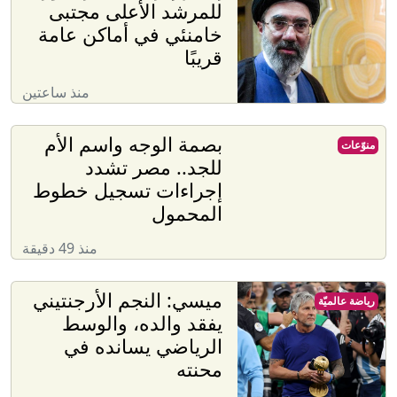
للمرشد الأعلى مجتبى
خامنئي في أماكن عامة
قريبًا
منذ ساعتين
بصمة الوجه واسم الأم
منوّعات
للجد.. مصر تشدد
إجراءات تسجيل خطوط
المحمول
منذ 49 دقيقة
ميسي: النجم الأرجنتيني
رياضة عالميّة
يفقد والده، والوسط
الرياضي يسانده في
محنته