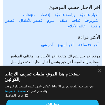
آخر الاخبار حسب الموضوع
أخبار عالميّة
رياضة عالميّة
إقتصاد
منوّعات
تكنولوجيا
ثقافة
صحّة
علوم
قصص للأطفال
قصص
واقعية
عالم الأحلام
الأكثر قراءة
آخر ٢٤ ساعة
آخر أسبوع
آخر شهر
موقع آخر خبر يتيح لك متابعة آخر الأخبار من مختلف المواقع
المحلية والعالمية. آخر خبر يشمل أخبار محلية لعدة دول مثل
الأردن، فلسطين، مصر، السعودية، تونس، المغرب، الجزائر،
×
عرب ٤٨، لبنان، العراق، اليمن وغيرها آخر خبر يتيح متابعة أخبار
يستخدم هذا الموقع ملفات تعريف الارتباط
من شتى المواضيع مثل: أخبار محلية، أخبار عالمية، رياضة،
(الكوكيز)
إقتصاد، ثقافة، منوعات وغيرها تابع الأخبار المحلية والعالمية من
نحن نستخدم ملفات تعريف الارتباط (كوكيز) لفهم كيفية استخدامك لموقعنا
مختلف المواقع الإخبارية: الجزيرة، العربية، بي بي سي، سي ان
ولتحسين تجربتك
سياسة الخصوصية
ان، الحرة، روسيا اليوم، سكاي نيوز وغيرها
عرض التفاصيل
قبول الكل