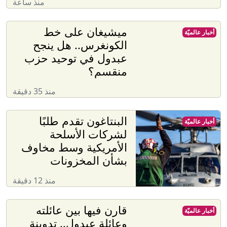
منذ ساعة
ميشيغان على خط
أخبار عالميّة
الكونغرس.. هل ينجح
عبدول في توحيد حزب
منقسم؟
منذ 35 دقيقة
البنتاغون تقدم طلبًا
أخبار عالميّة
لشركات الأسلحة
الأمريكية وسط مخاوف
بشأن المخزونات
منذ 12 دقيقة
قارن فيها بين عائلته
أخبار عالميّة
وعائلة عبدول.. تدوينة