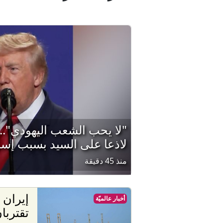
"لا يحب الشعب اليهودي".
لاذعا على السيد بسبب إسر
منذ 45 دقيقة
إيران 
أخبار عالميّة
تقتربا