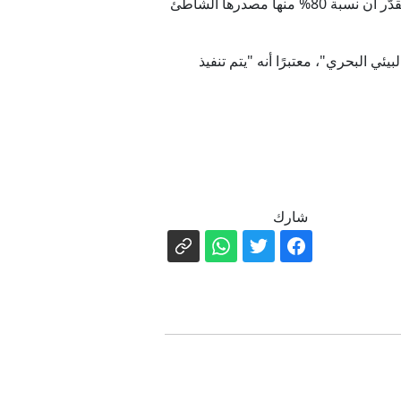
وأضاف أنه "من التحديات أيضاً الضغط السياحي وصغر مساحة بعض المواقع، إضافة إلى النفايات البحرية، حيث يُقدّر أن نسبة 80% منها مصدرها الشاطئ
 البيئي البحري"، معتبرًا أنه "يتم تنفيذ
شارك