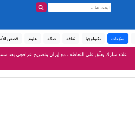
منوّعات
تكنولوجيا
ثقافة
صحّة
علوم
قصص للأط
علاء مبارك يعلّق على التعاطف مع إيران وتصريح عراقجي بعد مس
إيران وسلطنة عُمان تقتربان من اتفاق بشأن هرمز.. إليكم آخر ا
"لا يحب الشعب اليهودي".. ترامب يشن هجوما لاذعا على السيد بسب
السهم الذهبي وصفقة الـ12 عاما.. وثيقة تورط إنفانتينو في مشروع السوبر الأوروبي
مقتل جنديين إسرائيليين وإصابة 4 في جنوب لبنان