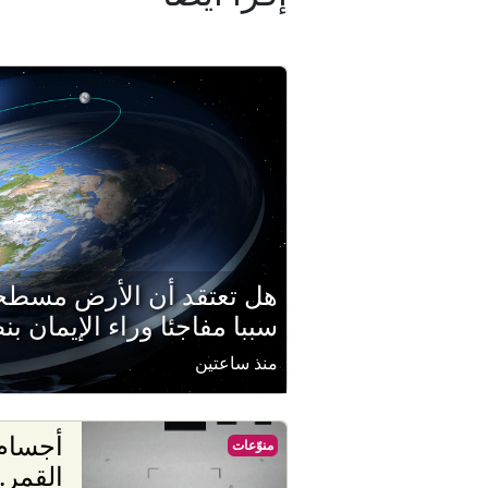
هل تعتقد أن الأرض مسطح
سببا مفاجئا وراء الإيمان ب
منذ ساعتين
أجسام
منوّعات
القمر.