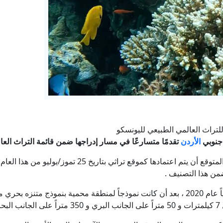
 وإسرائيل".. ترامب يشن "هجوماً لاذعاً" ضد عبدالرحمن السيد الفائز با
طبيب أمريكي من أصل مصري في الانتخابات التمهيدية يُربك حسابات 
فانس: التفاوض مع إيران "معقد وشائك"
تحليل.. كيف يتشكل اتفاق بشأن مضيق هرمز لا يريده ترام
أرباح "أدنوك" تقفز 59% في النصف الأول من 2026 رغم التحديات الإقليمية
لتراث العالمي الطبيعي لليونسكو
الأردن
تقدمًا متسارعًا في مسار إدراجها ضمن قائمة التراث العا
إيران.. اتفاق وشيك بشأن هرمز ومقتل جنديين إسرائيليين بجنوب
وقال مدير المحمية ناصر الزوايدة إنه من المتوقع أن يتم اعت
من هذا التصنيف .
ي.