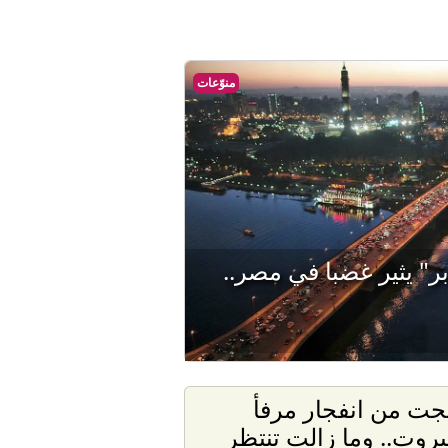
منوّعات
بر" يثير غضبا في مصر..
جت من انفجار مرفأ
يروت.. وما زالت تنتظر