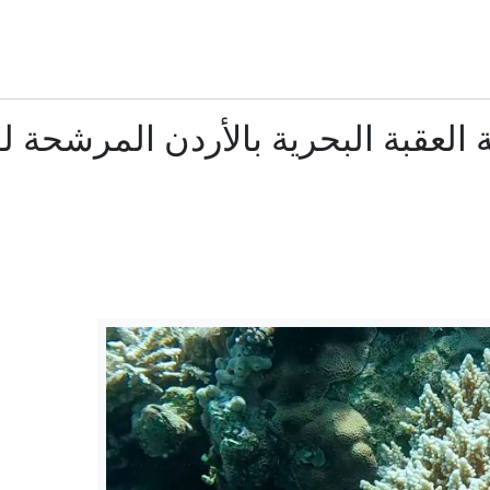
الدفاع الروسية: ضربنا سفينتين محملتين بشحنات عسكرية قبالة سو
"كأني حفرت قبري بيدي": هل يغيّر الذكاء الاصطناعي مصير آلاف العا
ة العقبة البحرية بالأردن المرشحة ل
مسرح صدام الإمبراطوريات.. حرب منسية لكنها تهدد البشر شرقا
ن تحيي ذكرى هيروشيما بدعوة إلى نزع السلاح النووي وتتجنب الإشارة إل
مئات القاصرين بلا مأوى.. أزمة سبتة تتصاعد وتضغط على مد
هجمات روسيا تدفع واشنطن لبحث إشراك أوكرانيا في إنتاج صواريخ
بزشكيان: التواصل مع مجتبى خامنئي "صعب للغاية" حاليا