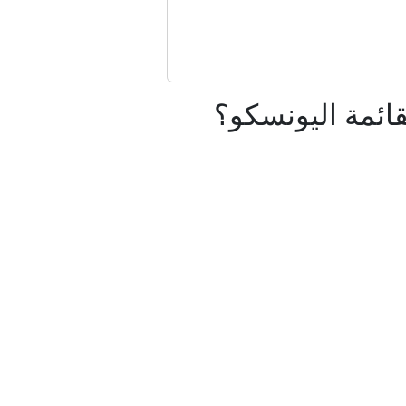
احل أوديسا
ملين فعلاً؟
قائمة اليونسكو؟
 وغربا
ى الولايات المتحدة
ريد
 باتريوت