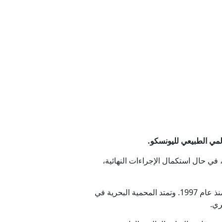
نتخابات ميشيغان التمهيدية
الحزب الديمقراطي
ب؟
لمي الطبيعي لليونسكو.
 لبنان
مادها كموقع تراثي بتاريخ 25 تموز/يوليو من هذا العام، في حال استكمال الإجراءات النهائية،
تأسست إدارة محمية العقبة البحرية رسمياً عام 2020 ، بعد أن كانت نموذجاً لمنطقة محمية بنموذج متنزه بحري منذ عام 1997. وتمتد المحمية البحرية في