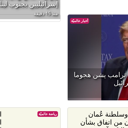
إسرائيليين بجنوب لبن
منذ 15 دقيقة
أخبار عالميّة
. ترامب يشن هجوما
ائيل
وسلطنة عُمان
ا
رياضة عالميّة
ن من اتفاق بشأن