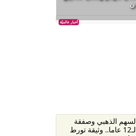
ان
أخبار عالميّة
لسهم الذهبي وصفقة
الـ12 عاما.. وثيقة تورط