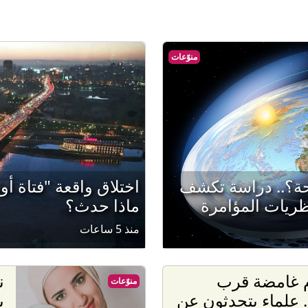
منوّعات
ة؟.. دراسة تكشف
اختلاق واقعة "فتاة أو
نظريات المؤامرة
ماذا حدث؟
منذ 5 ساعات
 غامضة قرب
ن
منوّعات
. علماء يتحدثون عن
ب