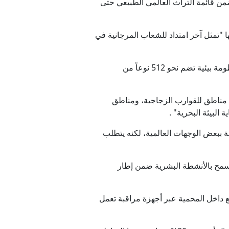
ضمن قائمة التراث العالمي الطبيعي حتى
ها "تمثل آخر امتداد للشعاب المرجانية في
وأوضح الزوايدة أن "المحمية تضم نحو 157 نوعاً من المرجان الصلب، و 143 نوعاً من المرجان اللين، وتشكل منظومة بيئية تضم نحو 512 نوعاً من
البحر، بما يشمل نحو 27 موقعًا للغوص، إضافة إلى مناطق للقوارب الزجاجية، ومناطق
لبيئة البحرية" .
 ببعض الوجهات العالمية، لكنه يتطلب
 الفئة السادسة بحسب الاتحاد الدولي لصون الطبيعة (IUCN)، وهي فئة تسمح بالأنشطة البشرية ضمن إطار
ت، قال إن "التغير المناخي يمثل التحدي الأكبر، حيث يتم رصد درجات الحرارة في نحو 10 مواقع داخل المحمية عبر أجهزة مراقبة تعمل