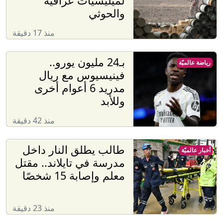
لميليشيات عراقية
والحوثي
منذ 17 دقيقة
بـ24 مليون يورو..
رياضة عالميّة
فينيسيوس مع ريال
مدريد 6 أعوام أخرى
وللأبد
منذ 42 دقيقة
طالب يطلق النار داخل
أخبار عالميّة
مدرسة في تايلاند.. مقتل
معلم وإصابة 15 شخصًا
منذ 23 دقيقة