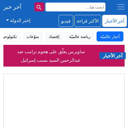
آخر خبر
إختر الدولة
آخر الأخبار
الأكثر قراءة
فيديو
أخبار عالميّة
رياضة عالميّة
إقتصاد
منوّعات
تكنولوجيا
ساويرس يعلّق على هجوم ترامب ضد
آخر الأخبار
عبدالرحمن السيد بسبب إسرائيل
مسؤول سعودي لـCNN: المملكة تتوقع
"هجمات" لميليشيات عراقية والحوثي
طالب يطلق النار داخل مدرسة في تايلاند..
مقتل معلم وإصابة 15 شخصًا
كيف نجح الحلفاء في تهريب "سلاح هتلر
العجيب" من بولندا المحتلة إلى بريطانيا؟
بـ24 مليون يورو.. فينيسيوس مع ريال