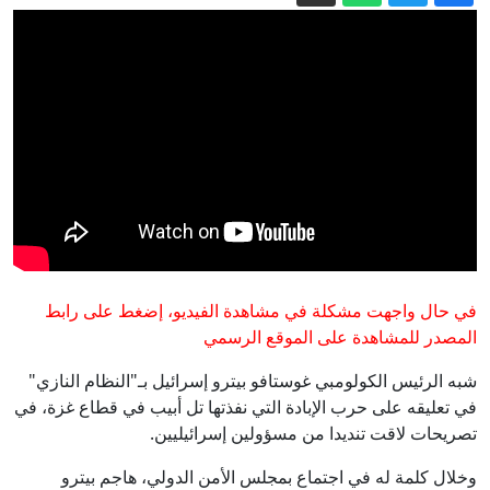
الدفاع الروسية: استهداف 3 سفن تحمل
شحنات عسكرية أوكرانية
مقتل 7 أشخاص في حادث إطلاق النار في
مدرسة بتايلاند (فيديو+صور)
حرائق أوروبا.. لماذا باتت الغابات تشتعل
بوتيرة أخطر؟
بنى مرصدا بيديه.. حلم إسباني يتحقق مع
الكسوف
الحوثيون يهاجمون معسكرات حكومية
ويقصفون نجران بالسعودية
في حال واجهت مشكلة في مشاهدة الفيديو، إضغط على رابط
إيران.. ترمب يتحدث عن نهاية وشيكة
المصدر للمشاهدة على الموقع الرسمي
للحرب وسط استياء بشأن نقص الذخيرة
شبه الرئيس الكولومبي غوستافو بيترو إسرائيل بـ"النظام النازي"
في تعليقه على حرب الإبادة التي نفذتها تل أبيب في قطاع غزة، في
تصريحات لاقت تنديدا من مسؤولين إسرائيليين.
وخلال كلمة له في اجتماع بمجلس الأمن الدولي، هاجم بيترو