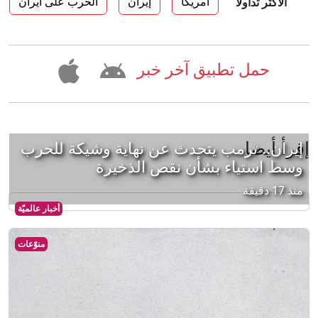
أمريكا
إيران
الحرب على ايران
الأكثر تداولا
حمل تطبيق آخر خبر
إقرأ أيضا
إيران.. ترمب يتحدث عن نهاية وشيكة للحرب
وسط استياء بشأن نقص الذخيرة
منذ 17 دقيقة
أخبار عالميّة
منوّعات