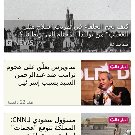
كيف نجح الحلفاء في تهريب "سلاح هتلر
العجيب" من بولندا المحتلة إلى بريطانيا؟
منذ ساعة
ساويرس يعلّق على هجوم
أخبار عالميّة
ترامب ضد عبدالرحمن
السيد بسبب إسرائيل
منذ 22 دقيقة
مسؤول سعودي لـCNN:
أخبار عالميّة
المملكة تتوقع "هجمات"