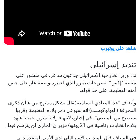
شاهد على يوتيوب
تنديد إسرائيلي
ندد وزير الخارجية الإسرائيلي جدعون ساعر، في منشور على
منصة "إكس" بتصريحات بيترو الذي اعتبره وصمة عار على جبين
أمته العظيمة، على حد قوله.
وأضاف "هذا المعادي للسامية يُقلل بشكل ممنهج من شأن ذكرى
المحرقة (الهولوكوست) إنه شيوعي دمر بلاده العظيمة وقريبا
سيصبح من الماضي"، في إشارة لانتهاء ولاية بيترو، حيث تشهد
بلاده انتخابات رئاسية في 21 يونيو/حزيران الجاري لن يترشح فيها.
في السياق، قال المندوب الإسرائيلي لدى الأمم المتحدة داني