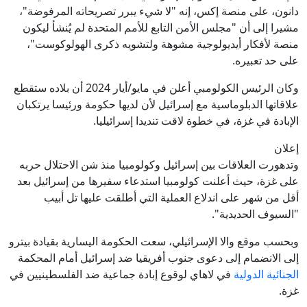
دانون، على منصة إكس، إنه "لا شيء يبرر تصريحاته المرفوضة"،
مشيرا إلى أن "مجلس الأمن التابع للأمم المتحدة لم يُنشأ ليكون
منصة لأفكار أيديولوجية مشوهة ولتشويه ذكرى الهولوكوست"،
على حد تعبيره.
وكان الرئيس الكولومبي أعلن في مايو/أيار 2024 أن بلاده ستقطع
علاقاتها الدبلوماسية مع إسرائيل لأن لديها حكومة ورئيسا يرتكبان
الإبادة في غزة، في خطوة لاقت تنديدا إسرائيليا.
إعلان
وتدهورت العلاقات بين إسرائيل وكولومبيا منذ شن الاحتلال حربه
على غزة، حيث أعلنت كولومبيا استدعاء سفيرها من إسرائيل بعد
أقل من شهر على اندلاع العملية التي أطلقت عليها تل أبيب
"السيوف الحديدية".
وبحسب موقع والا الإسرائيلي، سعت الحكومة اليسارية بقيادة بيترو
إلى الانضمام إلى دعوى جنوب أفريقيا ضد إسرائيل أمام المحكمة
الجنائية الدولية
في لاهاي لوقوع إبادة جماعية ضد الفلسطينيين في
غزة.