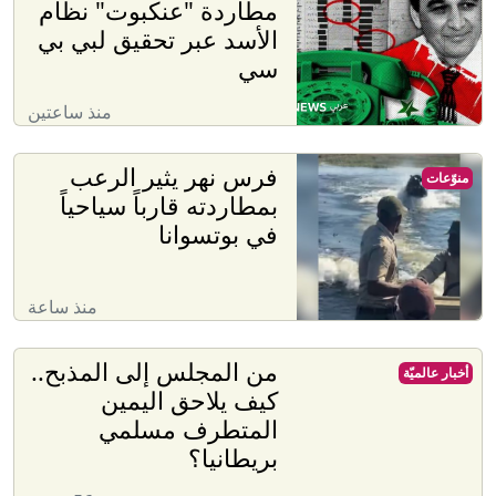
مطاردة "عنكبوت" نظام
الأسد عبر تحقيق لبي بي
سي
منذ ساعتين
فرس نهر يثير الرعب
منوّعات
بمطاردته قارباً سياحياً
في بوتسوانا
منذ ساعة
من المجلس إلى المذبح..
أخبار عالميّة
كيف يلاحق اليمين
المتطرف مسلمي
بريطانيا؟