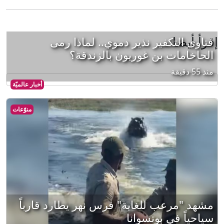
إقرأ أيضا
فتاوى التكفير نذير دموي.. لماذا رمى
الحاخامات بن غوريون بالزندقة؟
منذ 55 دقيقة
أخبار عالميّة
منوّعات
مشهد "مرعب للغاية" فرس نهر يطارد قارباً
سياحياً في بوتسوانا