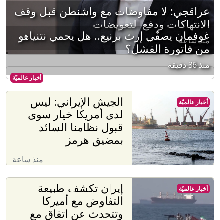
عراقجي: لا مفاوضات مع واشنطن قبل وقف
الانتهاكات ودفع التعويضات
غوفمان يصفّي إرث برنيع.. هل يحمي نتنياهو
منذ ساعة
من فاتورة الفشل؟
منذ 36 دقيقة
أخبار عالميّة
الجيش الإيراني: ليس
أخبار عالميّة
لدى أمريكا خيار سوى
قبول نظامنا السائد
بمضيق هرمز
منذ ساعة
إيران تكشف طبيعة
أخبار عالميّة
التفاوض مع أميركا
وتتحدث عن اتفاق مع