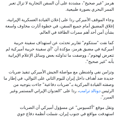
هرمز "غير صحيح"، مشددة على أن السفن التجارية لا تزال تعبر
الممر البحري بصورة طبيعية.
وجاء الموقف الأميركي ردا على إعلان القيادة العسكرية الإيرانية،
إغلاق المضيق أمام جميع السفن، في خطوة أثارت مخاوف واسعة
بشأن أمن أحد أهم ممرات الطاقة في العالم.
كما نفت "سنتكوم" تقارير تحدثت عن استهداف سفينة حربية
أميركية في مضيق هرمز، مؤكدة أن "أي سفينة حربية أميركية لم
تتعرض لهجوم"، ووصفت ما تداولته بعض وسائل الإعلام الإيرانية
بأنه "غير صحيح".
وتزامن نفي واشنطن مع مواصلة الجيش الأميركي تنفيذ ضربات
جديدة ضد أهداف داخل إيران لليوم الثاني على التوالي، في إطار ما
وصفته القيادة المركزية بـ"ضربات دفاعية" جاءت بتوجيه من
الرئيس
دونالد ترامب
، ردا على "العدوان الإيراني المستمر وغير
المبرر".
ونقل موقع "أكسيوس" عن مسؤول أميركي أن الضربات
استهدفت مواقع في جنوب إيران، شملت أنظمة دفاع جوي