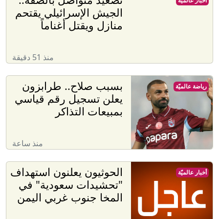
أخبار عالميّة
الجيش الإسرائيلي يقتحم
منازل ويقتل أغناماً
منذ 51 دقيقة
بسبب صلاح.. طرابزون
رياضة عالميّة
يعلن تسجيل رقم قياسي
بمبيعات التذاكر
منذ ساعة
الحوثيون يعلنون استهداف
أخبار عالميّة
"تحشيدات سعودية" في
المخا جنوب غربي اليمن