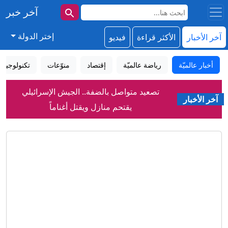
آخر خبر
إختر الدولة
آخر الأخبار
الأكثر قراءة
فيديو
أخبار عالميّة
رياضة عالميّة
إقتصاد
منوّعات
تكنولوجيا
تصعيد متواصل بالضفة.. الجيش الإسرائيلي
آخر الأخبار
يقتحم منازل ويقتل أغناماً
بسبب صلاح.. طرابزون يعلن تسجيل رقم
قياسي بمبيعات التذاكر
توترات باب المندب تضع اقتصاد جيبوتي
على صفيح ساخن
فتاوى التكفير نذير دموي.. لماذا رمى
الحاخامات بن غوريون بالزندقة؟
مشهد "مرعب للغاية" فرس نهر يطارد