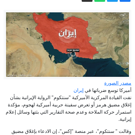
"دبلوماسي الأسد".. ظهور بشار الجعفري
في حفل بموسكو يستفز السوريين
حسام لوقا: وقائع مطاردة "عنكبوت" نظام
الأسد عبر تحقيق لبي بي سي
حرب إيران تستنزف ترسانة واشنطن:
البنتاغون يمهل شركات السلاح 21 يوما
لتسريع الإنتاج
فجر الأحد.. السعودية تعلن إخماد حريق
اندلع بمنشأة لأرامكو في جيزان
مسؤول إيراني يعدد 6 نقاط بموجبها "تصحح
أمريكا سلوكها" لفتح مضيق هرمز
مصدر الصورة
أميركا توسع ضرباتها في
إيران
إيران مباشر.. عراقجي يتحدث عن تبادل
نفت القيادة المركزية الأميركية "سنتكوم" الرواية الإيرانية بشأن
رسائل مع واشنطن ويؤكد على شروط
إغلاق مضيق هرمز أو تعرض سفينة حربية أميركية لهجوم، مؤكدة
طهران لفتح هرمز
استمرار حركة الملاحة وعدم صحة التقارير التي بثتها وسائل إعلام
إيرانية.
وقالت " سنتكوم"، عبر منصة "إكس"، إن الادعاء بإغلاق مضيق