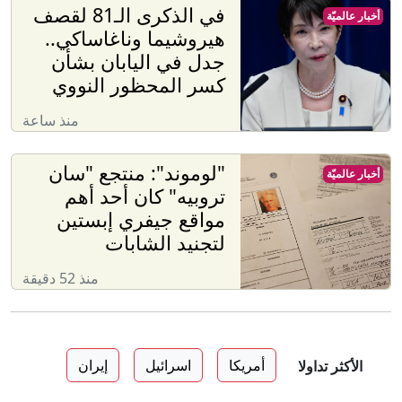
في الذكرى الـ81 لقصف
أخبار عالميّة
هيروشيما وناغاساكي..
جدل في اليابان بشأن
كسر المحظور النووي
منذ ساعة
"لوموند": منتجع "سان
أخبار عالميّة
تروبيه" كان أحد أهم
مواقع جيفري إبستين
لتجنيد الشابات
منذ 52 دقيقة
أمريكا
اسرائيل
إيران
الأكثر تداولا