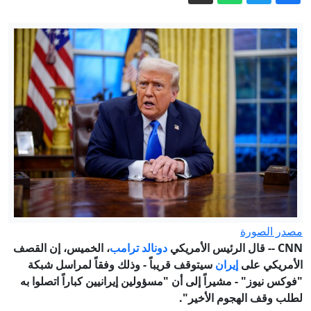
قارن فيها بين عائلته وعائلة عبدول.. تدوينة
لترمب تشعل الجدل
سباق الزمن بين واشنطن وطهران.. من
يحسم الصراع في مضيق هرمز؟
5 أسئلة حول اتفاقية مكة.. هل تمثل نواة
لـ"ناتو إسلامي"؟
الدفاع الروسية: تحرير بلدتين في دونيتسك
إيران مباشر.. خامنئي يلتقي بزشكيان
وعراقجي يتحدث عن تبادل رسائل مع
واشنطن
مصدر الصورة
CNN -- قال الرئيس الأمريكي
دونالد ترامب
، الخميس، إن القصف
الأمريكي على
إيران
سيتوقف قريباً - وذلك وفقاً لمراسل شبكة
"فوكس نيوز" - مشيراً إلى أن "مسؤولين إيرانيين كباراً اتصلوا به
لطلب وقف الهجوم الأخير".