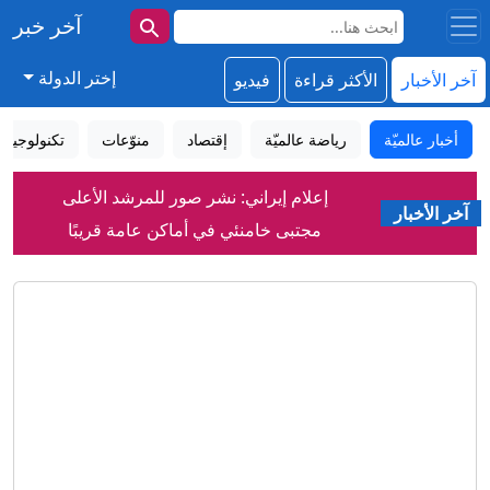
آخر خبر
إختر الدولة
آخر الأخبار
الأكثر قراءة
فيديو
أخبار عالميّة
رياضة عالميّة
إقتصاد
منوّعات
تكنولوجيا
إعلام إيراني: نشر صور للمرشد الأعلى
مجتبى خامنئي في أماكن عامة قريبًا
آخر الأخبار
دمشق تعلن التوصل إلى اتفاق مع موسكو
بشأن مصير قاعدتيها في سوريا
سوريا تعلن التوصل لاتفاق مع روسيا بشأن
مصير قاعدتي حميميم وطرطوس
رغم فقدانه البصر.. رجل يتحدى واقعه
ويصنع خبز التورتيلا عن طريق اللمس
ما هي قدرات ألمانيا للتصدي لخطر
المسيّرات؟
نتنياهو يعلن عن موقفه من خطة ترامب