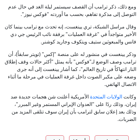
ومع ذلك، ذكر ترامب أن القصف سيستمر ليلة الغد في حال عدم
التوصل إلى مذكرة تفاهم، بحسب ما أوردته "فوكس نيوز".
وقال مراسل الشبكة، تري يينغست، إنه تحدث مع ترامب بينما كان
الأخير متواجداً في "غرفة العمليات" برفقة نائب الرئيس جي دي
فانس والمبعوثين ستيف ويتكوف وجاريد كوشنر.
وذكر يينغست في منشور له على منصة "إكس" (تويتر سابقاً)، أن
ترامب وصف الوضع لـ"فوكس" بأنه يمثل "أكثر حالات وقف إطلاق
النار انتهاكاً في تاريخ العالم"، كما أشار يينغست إلى أنه جرى
وضعه على مكبر الصوت داخل غرفة العمليات في مرحلة ما أثناء
الاتصال الهاتفي.
وكانت
الولايات المتحدة
الأمريكية أعلنت شن هجمات جديدة ضد
إيران، وذلك ردًا على "العدوان الإيراني المستمر وغير المبرر"،
وذلك بعد إعلان سابق لترامب بأن إيران سوف تتلقى المزيد من
الضربات.