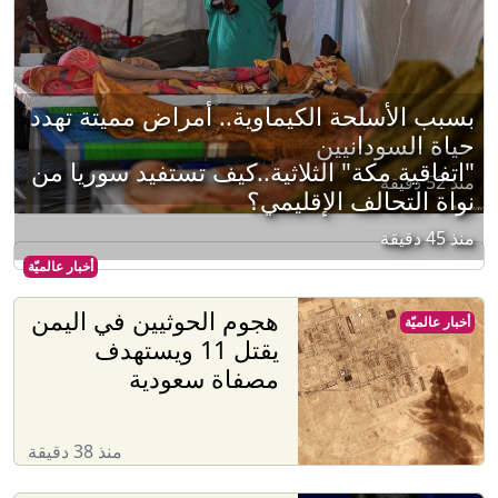
بسبب الأسلحة الكيماوية.. أمراض مميتة تهدد
حياة السودانيين
"اتفاقية مكة" الثلاثية..كيف تستفيد سوريا من
منذ 52 دقيقة
نواة التحالف الإقليمي؟
منذ 45 دقيقة
أخبار عالميّة
هجوم الحوثيين في اليمن
أخبار عالميّة
يقتل 11 ويستهدف
مصفاة سعودية
منذ 38 دقيقة