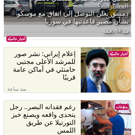
المسيّرات؟
دمشق تعلن التوصل إلى اتفاق مع موسكو
منذ ساعتين
بشأن مصير قاعدتيها في سوريا
منذ 14 دقيقة
أخبار عالميّة
إعلام إيراني: نشر صور
أخبار عالميّة
للمرشد الأعلى مجتبى
خامنئي في أماكن عامة
قريبًا
منذ ساعة
رغم فقدانه البصر.. رجل
منوّعات
يتحدى واقعه ويصنع خبز
التورتيلا عن طريق
اللمس