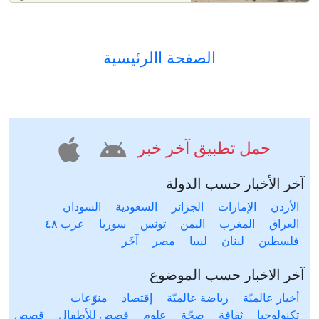
الصفحة االرئيسية
حمل تطبيق آخر خبر
آخر الأخبار حسب الدولة
الأردن
الإمارات
الجزائر
السعودية
السودان
العراق
المغرب
اليمن
تونس
سوريا
عرب ٤٨
فلسطين
لبنان
ليبيا
مصر
آخَر
آخر الاخبار حسب الموضوع
أخبار عالميّة
رياضة عالميّة
إقتصاد
منوّعات
تكنولوجيا
ثقافة
صحّة
علوم
قصص للأطفال
قصص