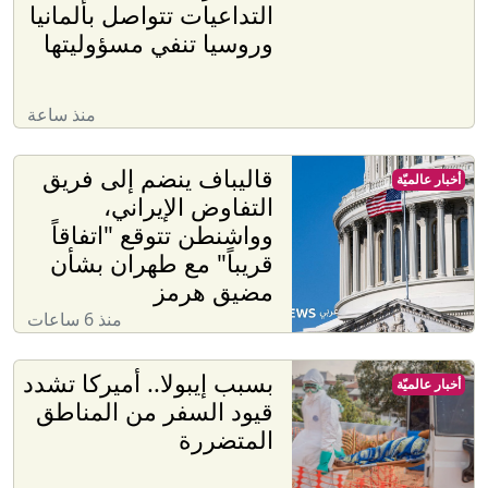
التداعيات تتواصل بألمانيا
وروسيا تنفي مسؤوليتها
منذ ساعة
قاليباف ينضم إلى فريق
أخبار عالميّة
التفاوض الإيراني،
وواشنطن تتوقع "اتفاقاً
قريباً" مع طهران بشأن
مضيق هرمز
منذ 6 ساعات
بسبب إيبولا.. أميركا تشدد
أخبار عالميّة
قيود السفر من المناطق
المتضررة