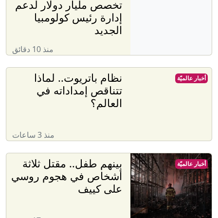
تخصص مليار دولار لدعم
إدارة رئيس كولومبيا
الجديد
منذ 10 دقائق
نظام باتريوت.. لماذا
أخبار عالميّة
تتناقص إمداداته في
العالم؟
منذ 3 ساعات
بينهم طفل.. مقتل ثلاثة
أخبار عالميّة
أشخاص في هجوم روسي
على كييف