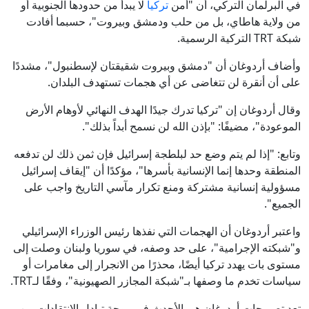
في البرلمان التركي، أن "أمن
تركيا
لا يبدأ من حدودها الجنوبية أو
من ولاية هاطاي، بل من حلب ودمشق وبيروت"، حسبما أفادت
شبكة TRT التركية الرسمية.
وأضاف أردوغان أن "دمشق وبيروت شقيقتان لإسطنبول"، مشددًا
على أن أنقرة لن تتغاضى عن أي هجمات تستهدف البلدان.
وقال أردوغان إن "تركيا تدرك جيدًا الهدف النهائي لأوهام الأرض
الموعودة"، مضيفًا: "بإذن الله لن نسمح أبداً بذلك".
وتابع: "إذا لم يتم وضع حد لبلطجة إسرائيل فإن ثمن ذلك لن تدفعه
المنطقة وحدها إنما الإنسانية بأسرها"، مؤكدًا أن "إيقاف إسرائيل
مسؤولية إنسانية مشتركة ومنع تكرار مآسي التاريخ واجب على
الجميع".
واعتبر أردوغان أن الهجمات التي نفذها رئيس الوزراء الإسرائيلي
و"شبكته الإجرامية"، على حد وصفه، في سوريا ولبنان وصلت إلى
مستوى بات يهدد تركيا أيضًا، محذرًا من الانجرار إلى مغامرات أو
سياسات تخدم ما وصفها بـ"شبكة المجازر الصهيونية"، وفقًا لـTRT.
تعد تصريحات أردوغان هي الأحدث في موجة تبادل الانتقادات بين