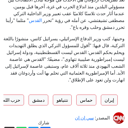
مسؤولي البلدين منذ اندلاع الحرب في غزة، آخرها قبل يومين،
عندما أثار حدث تلاسنًا كلاميًا عقب تعبير وزير الداخلية التركي
مصطفى تشيفتشي، عن أمله في رؤية "تحرر
القدس
" مثلما "رأينا
تحرر دمشق وحلب وقره باغ".
وحينها، كتب وزير الدفاع الإسرائيلي، يسرائيل كاتس، منشورًا باللغة
التركية، قال فيها: "أقول للمسؤول التركي الذي يطلق التهديدات
ويحلم بحكم القدس: القدس ليست القسطنطينية، ودولة إسرائيل
ليست إمبراطورية صليبية تتهاوى"، مضيفًا: "القدس هي عاصمة
الشعب اليهودي منذ ثلاثة آلاف عام، وستبقى عاصمة لإسرائيل إلى
الأبد. أما الإمبراطورية العثمانية التي تحلم بها أنت وأردوغان فقد
انهارت ولن تعود على الإطلاق".
إيران
حماس
نتنياهو
دمشق
حزب الله
المصدر:
سي ان ان
شارك