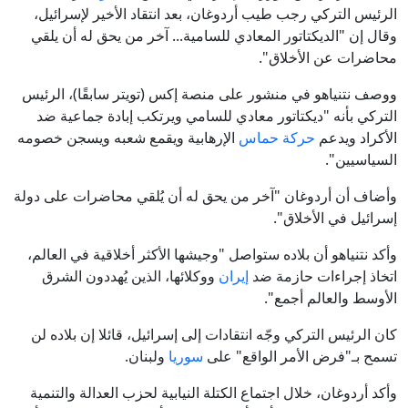
الرئيس التركي رجب طيب أردوغان، بعد انتقاد الأخير لإسرائيل،
وقال إن "الديكتاتور المعادي للسامية... آخر من يحق له أن يلقي
محاضرات عن الأخلاق".
ووصف نتنياهو في منشور على منصة إكس (تويتر سابقًا)، الرئيس
التركي بأنه "ديكتاتور معادي للسامي ويرتكب إبادة جماعية ضد
الأكراد ويدعم
حركة حماس
الإرهابية ويقمع شعبه ويسجن خصومه
السياسيين".
وأضاف أن أردوغان "آخر من يحق له أن يُلقي محاضرات على دولة
إسرائيل في الأخلاق".
وأكد نتنياهو أن بلاده ستواصل "وجيشها الأكثر أخلاقية في العالم،
اتخاذ إجراءات حازمة ضد
إيران
ووكلائها، الذين يُهددون الشرق
الأوسط والعالم أجمع".
كان الرئيس التركي وجّه انتقادات إلى إسرائيل، قائلا إن بلاده لن
تسمح بـ"فرض الأمر الواقع" على
سوريا
ولبنان.
وأكد أردوغان، خلال اجتماع الكتلة النيابية لحزب العدالة والتنمية