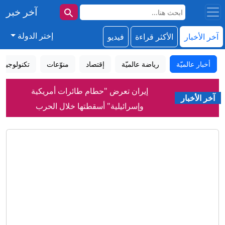
آخر خبر
إختر الدولة
آخر الأخبار
الأكثر قراءة
فيديو
أخبار عالميّة
رياضة عالميّة
إقتصاد
منوّعات
تكنولوجيا
إيران تعرض "حطام طائرات أمريكية
آخر الأخبار
وإسرائيلية" أسقطتها خلال الحرب
"بوتين قد يهاجم إحدى دول الناتو".. ما
تقديرات الاستخبارات الأمريكية لخطط
رئيس روسيا؟
كم سيتقاضى صلاح من الأموال مع
طرابزون سبور؟
أسعار الغذاء ترتفع لأعلى مستوى منذ 3
سنوات
دراسة واسعة تنسف الاعتقاد السائد بثبات