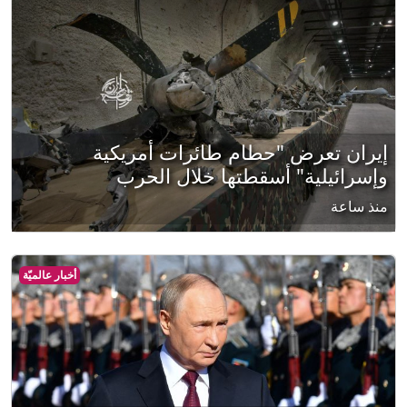
إيران تعرض "حطام طائرات أمريكية
وإسرائيلية" أسقطتها خلال الحرب
منذ ساعة
أخبار عالميّة