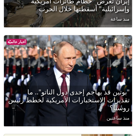
إيران تعرض "حطام طائرات أمريكية
وإسرائيلية" أسقطتها خلال الحرب
منذ ساعة
أخبار عالميّة
"بوتين قد يهاجم إحدى دول الناتو".. ما
تقديرات الاستخبارات الأمريكية لخطط رئيس
روسيا؟
منذ ساعتين