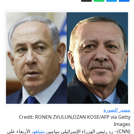
العين بالعين.. إسبانيا تفرض قيودا على
الرحلات القادمة من إيطاليا
بعد 5 أشهر من الحرب.. بوادر اتفاق
"وشيك" لفتح مضيق هرمز
فرنسا خارجها.. لبنان وإسرائيل يتفقان على
دول لمراقبة "نزع" سلاح حزب الله
بسبب إيبولا.. أميركا تشدد قيود السفر من
المناطق المتضررة
إيران.. واشنطن تبحث عن مخرج من
الحرب وبزشكيان ينفي وجود خلافات
داخلية
الجيش اليمني: نفذنا عملا عسكريا ضد
العناصر الحوثية الإرهابية وعتادها
مصدر الصورة
Credit: RONEN ZVULUN,OZAN KOSE/AFP via Getty
Images
(CNN)-- رد رئيس الوزراء الإسرائيلي بنيامين
نتنياهو
، الأربعاء على