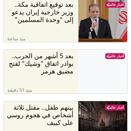
بعد توقيع اتفاقية مكة..
أخبار عالميّة
وزير خارجية إيران يدعو
إلى "وحدة المسلمين"
منذ ساعة
بعد 5 أشهر من الحرب..
أخبار عالميّة
بوادر اتفاق "وشيك" لفتح
مضيق هرمز
منذ 51 دقيقة
بينهم طفل.. مقتل ثلاثة
أخبار عالميّة
أشخاص في هجوم روسي
على كييف