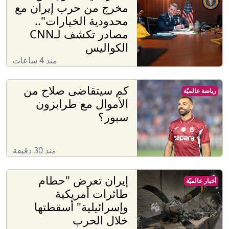
مخرج من حرب إيران مع
محدودية الخيارات"..
مصادر تكشف لـCNN
الكواليس
منذ 4 ساعات
كم سيتقاضى صلاح من
رياضة عالميّة
الأموال مع طرابزون
سبور؟
منذ 30 دقيقة
إيران تعرض "حطام
أخبار عالميّة
طائرات أمريكية
وإسرائيلية" أسقطتها
خلال الحرب