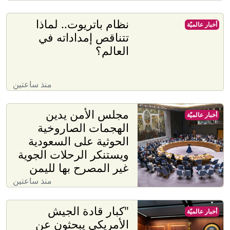
نظام باتريوت.. لماذا
أخبار عالميّة
تتناقص إمداداته في
العالم؟
منذ ساعتين
مجلس الأمن يدين
أخبار عالميّة
الهجمات الصاروخية
الحوثية على السعودية
ويستنكر الرحلات الجوية
غير المصرح بها لليمن
منذ ساعتين
"كبار قادة الجيش
أخبار عالميّة
الأمريكي يبحثون عن