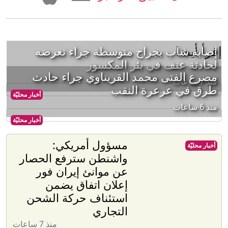
إقرأ أيضا
إصابة شاب بجراح متوسطة جراء تعرضه
لحادثة عنف في بئر المكسور
مصرع الفتى محمد القريناوي جراء حادث
منذ 7 ساعات
طرق في عرعرة النقب
أخبار محليّة
منذ 6 ساعات
أخبار محليّة
مسؤول أمريكي:
أخبار محليّة
واشنطن سترفع الحصار
عن موانئ إيران فور
إعلان اتفاق يضمن
استئناف حركة الشحن
التجاري
منذ 7 ساعات