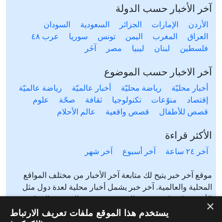
آخر الأخبار حسب الدولة
الأردن
الإمارات
الجزائر
السعودية
السودان
العراق
المغرب
اليمن
تونس
سوريا
عرب ٤٨
فلسطين
لبنان
ليبيا
مصر
آخَر
آخر الاخبار حسب الموضوع
أخبار محليّة
رياضة محليّة
أخبار عالميّة
رياضة عالميّة
إقتصاد
منوّعات
تكنولوجيا
ثقافة
صحّة
علوم
قصص للأطفال
قصص واقعية
عالم الأحلام
الأكثر قراءة
آخر ٢٤ ساعة
آخر أسبوع
آخر شهر
موقع آخر خبر يتيح لك متابعة آخر الأخبار من مختلف المواقع
المحلية والعالمية. آخر خبر يشمل أخبار محلية لعدة دول مثل
الأردن، فلسطين، مصر، السعودية، تونس، المغرب، الجزائر،
×
عرب ٤٨، لبنان، العراق، اليمن وغيرها آخر خبر يتيح متابعة أخبار
يستخدم هذا الموقع ملفات تعريف الارتباط