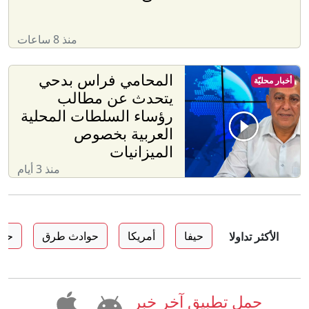
منذ 8 ساعات
المحامي فراس بدحي
أخبار محليّة
يتحدث عن مطالب
رؤساء السلطات المحلية
العربية بخصوص
الميزانيات
منذ 3 أيام
حيفا
أمريكا
حوادث طرق
حوا
الأكثر تداولا
حمل تطبيق آخر خبر