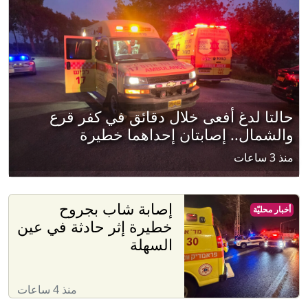
حالتا لدغ أفعى خلال دقائق في كفر قرع
والشمال.. إصابتان إحداهما خطيرة
منذ 3 ساعات
إصابة شاب بجروح
أخبار محليّة
خطيرة إثر حادثة في عين
السهلة
منذ 4 ساعات