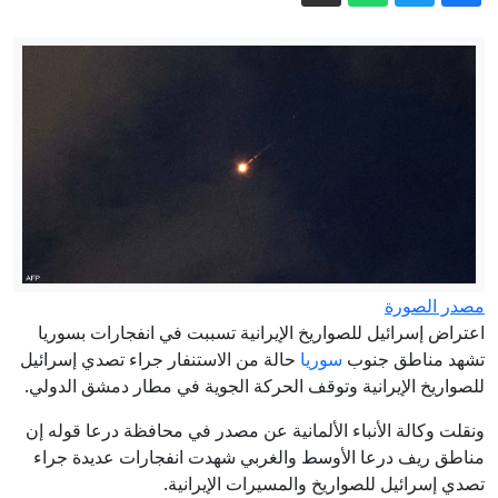
فرنسا خارجها.. لبنان وإسرائيل يتفقان على
دول لمراقبة "نزع" سلاح حزب الله
بسبب إيبولا.. أميركا تشدد قيود السفر من
المناطق المتضررة
دوي انفجارات في كييف بعد تحذير من
هجوم باليستي
لمواجهة نفوذ الصين.. ترامب يعلن تخصيص
أكثر من ملياري دولار لمشروع المعادن
الحيوية (فيديو)
بأغلبية ساحقة.. الكونغرس يقر عقوبات
مشددة على روسيا
مصدر الصورة
اعتراض إسرائيل للصواريخ الإيرانية تسببت في انفجارات بسوريا
مصرع الفتى محمد القريناوي جراء حادث
تشهد مناطق جنوب
سوريا
حالة من الاستنفار جراء تصدي إسرائيل
طرق في عرعرة النقب
للصواريخ الإيرانية وتوقف الحركة الجوية في مطار دمشق الدولي.
ونقلت وكالة الأنباء الألمانية عن مصدر في محافظة درعا قوله إن
مناطق ريف درعا الأوسط والغربي شهدت انفجارات عديدة جراء
تصدي إسرائيل للصواريخ والمسيرات الإيرانية.