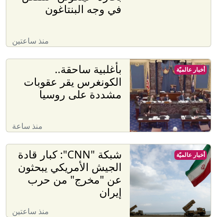
في وجه البنتاغون
منذ ساعتين
بأغلبية ساحقة..
أخبار عالميّة
الكونغرس يقر عقوبات
مشددة على روسيا
منذ ساعة
شبكة "CNN": كبار قادة
أخبار عالميّة
الجيش الأمريكي يبحثون
عن "مخرج" من حرب
إيران
منذ ساعتين