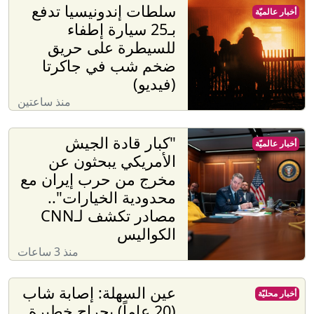
سلطات إندونيسيا تدفع
أخبار عالميّة
بـ25 سيارة إطفاء
للسيطرة على حريق
ضخم شب في جاكرتا
(فيديو)
منذ ساعتين
"كبار قادة الجيش
أخبار عالميّة
الأمريكي يبحثون عن
مخرج من حرب إيران مع
محدودية الخيارات"..
مصادر تكشف لـCNN
الكواليس
منذ 3 ساعات
عين السهلة: إصابة شاب
أخبار محليّة
(20 عاماً) بجراح خطيرة