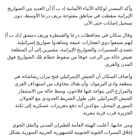
وأكد المصدر لوكالة الأنباء الألمانية (د ب أ) أن العديد من الصواريخ
الإيرانية سقطت في مناطق مفتوحة بريف درعا الأوسط، دون
تسجيل إصابات حتى الآن.
وقال سكان في محافظات درعا والقنيطرة وريف دمشق لـ(د ب أ)
إنهم سمعوا دوي انفجارات عنيفة وشاهدوا صواريخ إسرائيلية
تتصدى للمسيرات والصواريخ الإيرانية، مشيرين إلى أن المنطقة
تعيش حالة من الرعب خوفا من سقوط حطام تلك الصواريخ فوق
المدن والقرى.
وأضاف السكان أن الجيش الإسرائيلي فتح نيران رشاشاته في
منطقة وادي اليرموك، وأن هناك مخاوف من استهداف القرى
والمزارع التي يتواجد فيها فلاحون، وسط حالة من الاستنفار
للجيش الإسرائيلي على طول الشريط الحدودي مع الجولان
السوري المحتل، مؤكدين أنه دفع بتعزيزات عسكرية إلى ثكنة
الجزيرة قرب قرية معرية.
ومن جانبها، أعلنت الهيئة العامة للطيران المدني والنقل الجوي
إغلاق الممرات الجوية الجنوبية للجمهورية العربية السورية بشكل