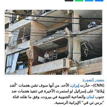
مصادر تكشف لـCNN ما يقوله كبير
جنرالات ترامب عن الحرب مع إيران
مناشدة للعثور على كريم عبد القادر من
عكا بعد فقدان آثاره في عبلين
الشرطة توقف 6 عمال من الضفة الغربية
دون تصاريح في الطيبة.. أحدهم حاول
الاختباء بين الشجيرات
تركيا تصعد… ونتنياهو يتراجع: قراءة في
تحوّل المزاج الأمريكي
سيغالوفيتش يُقدم استقالته من الكنيست
"تعاملوا مع شقيقي بعنف".. اتهامات
مصدر الصورة
وتحريض ضد الطواقم العربية في رمبام
(CNN)-- حذّرت
إيران
، الأحد، من أنها سوف تشن هجمات "أشد
والطيبي يهاجم: "حملة عنصرية وفاشية..
إيلامًا" على إسرائيل لو استمرت الأخيرة في تنفيذ هجمات ضد
واطالب الإدراة بموقف واضح وداعم
جنوب
لبنان
والضاحية الجنوبية في بيروت، وفق ما نقلته قناة
"برس تي في" الإيرانية الرسمية.