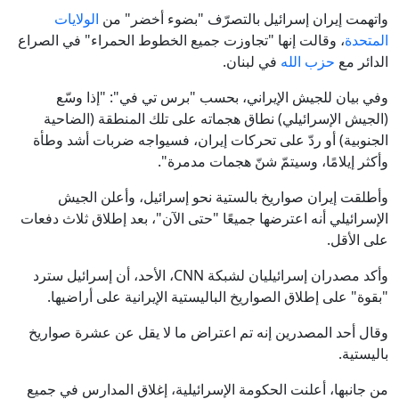
واتهمت إيران إسرائيل بالتصرّف "بضوء أخضر" من
الولايات
المتحدة
، وقالت إنها "تجاوزت جميع الخطوط الحمراء" في الصراع
الدائر مع
حزب الله
في لبنان.
وفي بيان للجيش الإيراني، بحسب "برس تي في": "إذا وسّع
(الجيش الإسرائيلي) نطاق هجماته على تلك المنطقة (الضاحية
الجنوبية) أو ردّ على تحركات إيران، فسيواجه ضربات أشد وطأة
وأكثر إيلامًا، وسيتمّ شنّ هجمات مدمرة".
وأطلقت إيران صواريخ بالستية نحو إسرائيل، وأعلن الجيش
الإسرائيلي أنه اعترضها جميعًا "حتى الآن"، بعد إطلاق ثلاث دفعات
على الأقل.
وأكد مصدران إسرائيليان لشبكة CNN، الأحد، أن إسرائيل سترد
"بقوة" على إطلاق الصواريخ الباليستية الإيرانية على أراضيها.
وقال أحد المصدرين إنه تم اعتراض ما لا يقل عن عشرة صواريخ
باليستية.
من جانبها، أعلنت الحكومة الإسرائيلية، إغلاق المدارس في جميع