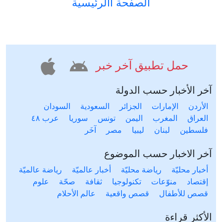
الصفحة االرئيسية
حمل تطبيق آخر خبر
آخر الأخبار حسب الدولة
الأردن
الإمارات
الجزائر
السعودية
السودان
العراق
المغرب
اليمن
تونس
سوريا
عرب ٤٨
فلسطين
لبنان
ليبيا
مصر
آخَر
آخر الاخبار حسب الموضوع
أخبار محليّة
رياضة محليّة
أخبار عالميّة
رياضة عالميّة
إقتصاد
منوّعات
تكنولوجيا
ثقافة
صحّة
علوم
قصص للأطفال
قصص واقعية
عالم الأحلام
الأكثر قراءة