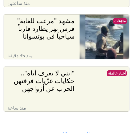
منذ ساعتين
مشهد "مرعب للغاية"
منوّعات
فرس نهر يطارد قارباً
سياحياً في بوتسوانا
منذ 35 دقيقة
"ابني لا يعرف أباه"..
أخبار عالميّة
حكايات غزّيات فرقتهن
الحرب عن أزواجهن
منذ ساعة