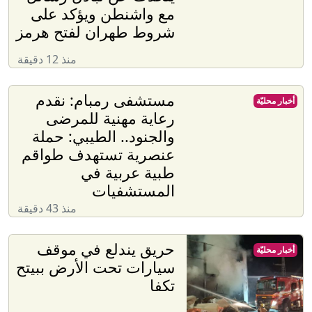
مع واشنطن ويؤكد على
شروط طهران لفتح هرمز
منذ 12 دقيقة
مستشفى رمبام: نقدم
أخبار محليّة
رعاية مهنية للمرضى
والجنود.. الطيبي: حملة
عنصرية تستهدف طواقم
طبية عربية في
المستشفيات
منذ 43 دقيقة
حريق يندلع في موقف
أخبار محليّة
سيارات تحت الأرض ببيتح
تكفا