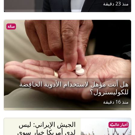
منذ 23 دقيقة
صحّة
هل أنت مؤهل لاستخدام الأدوية الخافِضة
للكوليسترول؟
منذ 16 دقيقة
الجيش الإيراني: ليس
أخبار عالميّة
لدى أمريكا خيار سوى