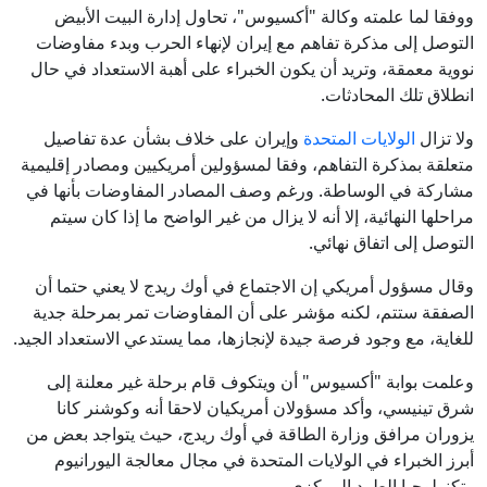
ووفقا لما علمته وكالة "أكسيوس"، تحاول إدارة البيت الأبيض
التوصل إلى مذكرة تفاهم مع إيران لإنهاء الحرب وبدء مفاوضات
نووية معمقة، وتريد أن يكون الخبراء على أهبة الاستعداد في حال
انطلاق تلك المحادثات.
ولا تزال
الولايات المتحدة
وإيران على خلاف بشأن عدة تفاصيل
متعلقة بمذكرة التفاهم، وفقا لمسؤولين أمريكيين ومصادر إقليمية
مشاركة في الوساطة. ورغم وصف المصادر المفاوضات بأنها في
مراحلها النهائية، إلا أنه لا يزال من غير الواضح ما إذا كان سيتم
التوصل إلى اتفاق نهائي.
وقال مسؤول أمريكي إن الاجتماع في أوك ريدج لا يعني حتما أن
الصفقة ستتم، لكنه مؤشر على أن المفاوضات تمر بمرحلة جدية
للغاية، مع وجود فرصة جيدة لإنجازها، مما يستدعي الاستعداد الجيد.
وعلمت بوابة "أكسيوس" أن ويتكوف قام برحلة غير معلنة إلى
شرق تينيسي، وأكد مسؤولان أمريكيان لاحقا أنه وكوشنر كانا
يزوران مرافق وزارة الطاقة في أوك ريدج، حيث يتواجد بعض من
أبرز الخبراء في الولايات المتحدة في مجال معالجة اليورانيوم
وتكنولوجيا الطرد المركزي.