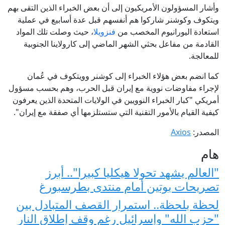
وأشار المسؤولون الأمريكيون إلى أن بعض الخبراء الذين التقى بهم
ويتكوف وكوشنر شاركوا هم أنفسهم قبل عدة أسابيع في عملية
استعادة اليورانيوم المخصب من
فنزويلا
، حيث وصلت تلك المواد
القادمة من مفاعل بحثي الشهر الماضي إلى كارولاينا الجنوبية
للمعالجة.
كما انضم بعض هؤلاء الخبراء إلى كوشنر وويتكوف في عُمان
لإجراء مفاوضات نووية مع إيران قبل الحرب، وهم بحسب مسؤول
أمريكي "كبار الخبراء النوويين في الولايات المتحدة الذين يعرفون
كيفية القيام بالأمور التقنية التي ستستلزمها أي صفقة مع إيران".
المصدر:
Axios
هام
"العالم يشهد تحولا هيكليا كبيرا".. أبرز
تصريحات بوتين أمام منتدى بطرسبورغ
لحظة بلحظة.. استمرار القصف المتبادل بين
"حزب الله" وإسرائيل رغم وقف إطلاق النار