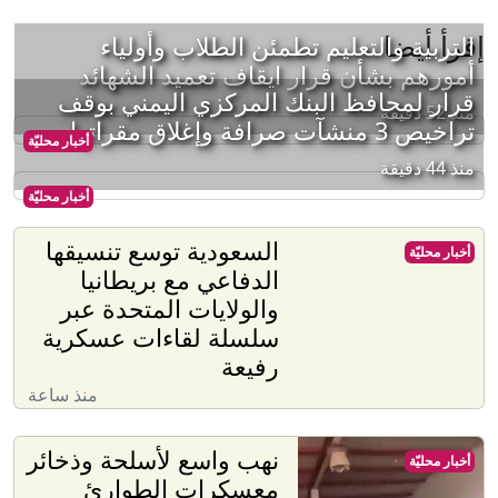
إقرأ أيضا
التربية والتعليم تطمئن الطلاب وأولياء
أمورهم بشأن قرار ايقاف تعميد الشهائد
قرار لمحافظ البنك المركزي اليمني بوقف
منذ 52 دقيقة
تراخيص 3 منشآت صرافة وإغلاق مقراتها
أخبار محليّة
منذ 44 دقيقة
أخبار محليّة
السعودية توسع تنسيقها
أخبار محليّة
الدفاعي مع بريطانيا
والولايات المتحدة عبر
سلسلة لقاءات عسكرية
رفيعة
منذ ساعة
نهب واسع لأسلحة وذخائر
أخبار محليّة
معسكرات الطوارئ