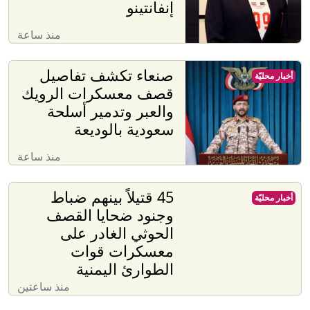
إنفانتينو
منذ ساعة
صنعاء تكشف تفاصيل
أخبار محليّة
قصف معسكرات الرويك
والعبر وتدمير أسلحة
سعودية بالوديعة
منذ ساعة
45 قتيلاً بينهم ضباط
أخبار محليّة
وجنود ضحايا القصف
الحوثي الغادر على
معسكرات قوات
الطوارئ اليمنية
منذ ساعتين