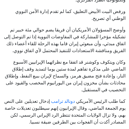
ورفض البيت الأبيض التعليق، كما لم تقدم إدارة الأمن النووي
الوطني أي تصريح.
وأوضح المسؤولان الأمريكيان أن فريقا يضم حوالي مئة خبير تم
تشكيله مؤخرا للمشاركة في المفاوضات النووية إذا تم التوصل إلى
اتفاق مبدئي، وأن مبعوثي إيران قاما بهذه الرحلة للقاء أعضاء ذلك
الفريق ومناقشة الاستعدادات للتنفيذ المحتمل لأي اتفاق نووي.
وكان ويتكوف وكوشنر قد اتفقا مع نظرائهما الإيرانيين الأسبوع
الماضي على مذكرة تفاهم لمدة ستين يوما لتمديد وقف إطلاق
النار، وإعادة فتح مضيق هرمز، والسماح لإيران ببيع النفط، وإطلاق
محادثات بشأن مخزون إيران من اليورانيوم المخصب والقيود على
التخصيب في المستقبل.
كما طلب الرئيس الأمريكي
دونالد ترامب
إدخال تعديلين على النص
يوم الجمعة الماضي، وقال الإيرانيون إنهم سيطلبون تعديلات خاصة
بهم، ولا تزال الولايات المتحدة تنتظر الرد الإيراني الرسمي، لكن
المصادر أكدت أن الفجوات بين الطرفين ضيقة نسبيا.