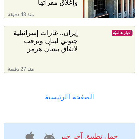
وإغلاق مقراتها
منذ 48 دقيقة
إيران.. غارات إسرائيلية
أخبار عالميّة
جنوبي لبنان وترقب
لاتفاق بشأن هرمز
منذ 27 دقيقة
الصفحة االرئيسية
حمل تطبيق آخر خبر