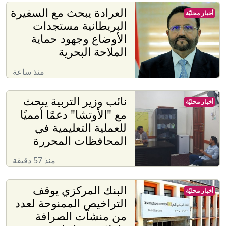
العرادة يبحث مع السفيرة
أخبار محليّة
البريطانية مستجدات
الأوضاع وجهود حماية
الملاحة البحرية
منذ ساعة
نائب وزير التربية يبحث
أخبار محليّة
مع "الأوتشا" دعمًا أمميًا
للعملية التعليمية في
المحافظات المحررة
منذ 57 دقيقة
البنك المركزي يوقف
أخبار محليّة
التراخيص الممنوحة لعدد
من منشآت الصرافة