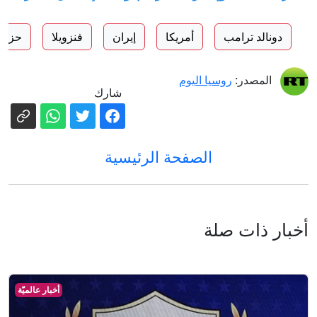
دونالد ترامب
أمريكا
إيران
فنزويلا
حزب ا
المصدر:
روسيا اليوم
شارك
الصفحة الرئيسية
أخبار ذات صلة
أخبار عالميّة