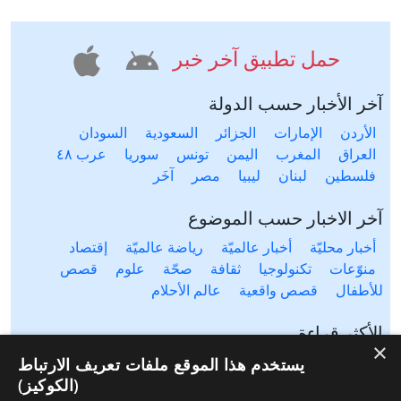
حمل تطبيق آخر خبر
آخر الأخبار حسب الدولة
الأردن
الإمارات
الجزائر
السعودية
السودان
العراق
المغرب
اليمن
تونس
سوريا
عرب ٤٨
فلسطين
لبنان
ليبيا
مصر
آخَر
آخر الاخبار حسب الموضوع
أخبار محليّة
أخبار عالميّة
رياضة عالميّة
إقتصاد
منوّعات
تكنولوجيا
ثقافة
صحّة
علوم
قصص
للأطفال
قصص واقعية
عالم الأحلام
الأكثر قراءة
×
آخر ٢٤ ساعة
آخر أسبوع
آخر شهر
يستخدم هذا الموقع ملفات تعريف الارتباط
(الكوكيز)