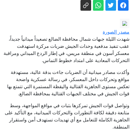
لقاءات عسكرية رفيعة
أخبار وتقارير - مستشفيات مأرب تعلن
حالة استنفار مع تزايد أعداد ضحايا الهجوم
الحوثي على معسكرات قوات الطوارئ
أخبار وتقارير - شبيبة: دماء قوات الطوارئ
تستوجب قرارًا حاسمًا.. ولم يعد أمام
مصدر الصورة
مجلس القيادة سوى الانتصار أو العار
أخبار وتقارير - السفارة الأمريكية تعزي
شهدت الليلة جبهات شمال محافظة الضالع تصعيداً ميدانياً جديداً،
بضحايا الهجمات الحوثية على مأرب
عقب تنفيذ مدفعية وحدات الجيش ضربات مركزة استهدفت
معسكر أسون في منطقة مريس، في إطار الردع الميداني ومراقبة
وحضرموت
أخبار وتقارير - دعوات إلى التفاف شعبي
التحركات المعادية على امتداد خطوط التماس.
واسع خلف الجيش في معركته ضد ميليشيا
وأكدت مصادر ميدانية أن الضربات جاءت بدقة عالية، مستهدفة
الحوثي
مصادر للعربية: هجمات للحوثي تودي بحياة
مواقع وتحركات داخل المعسكر، في رسالة عسكرية واضحة
45 من القوات الحكومية اليمنية
تعكس مستوى الجاهزية القتالية واليقظة المستمرة التي تتمتع بها
وزارة الدفاع: القوات المسلحة سترد على
قوات الجيش في مختلف الجبهات القتالية بمحافظة الضالع.
عدوان مليشيا الحوثي الإرهابية في الزمان
وتواصل قوات الجيش تمركزها بثبات في مواقع المواجهة، وسط
والمكان المناسبين
متابعة دقيقة لكافة التطورات والتحركات الميدانية، مع التأكيد على
الجاهزية الكاملة للتعامل مع أي تهديدات تستهدف أمن واستقرار
المنطقة.