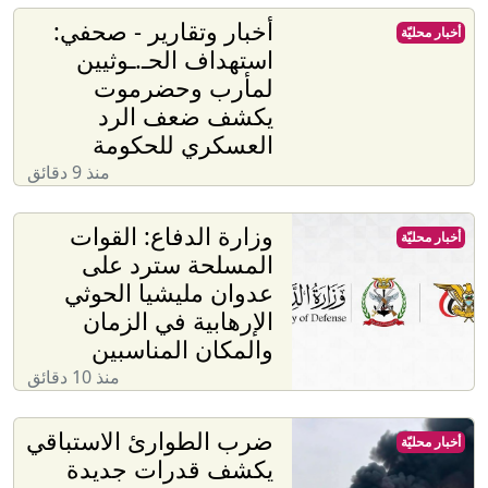
أخبار وتقارير - صحفي:
أخبار محليّة
استهداف الحـ.ـوثيين
لمأرب وحضرموت
يكشف ضعف الرد
العسكري للحكومة
منذ 9 دقائق
وزارة الدفاع: القوات
أخبار محليّة
المسلحة سترد على
عدوان مليشيا الحوثي
الإرهابية في الزمان
والمكان المناسبين
منذ 10 دقائق
ضرب الطوارئ الاستباقي
أخبار محليّة
يكشف قدرات جديدة