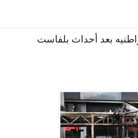
حمد الشرقي: بفضل زايد أصبحت الإمارات عنواناً للتقدم والتسامح
حميد بن راشد: زايد أرسى دعائم النهضة وقِيَم العطاء والإنسا
مواطنيه بعد أحداث بلفاست
حمدان بن محمد: زايد حاضر في كل إنجاز وصانع للمستقب
مكتوم بن محمد: زايد نبراس للخير وبناء الأوطان
إيران.. ترمب يتحدث عن نهاية وشيكة للحرب وسط استياء بشأن نق
المواطنة بحق الميلاد" و"سياحة الولادة" في مرمى قرارات ترامب مجددا
فانتينو: الاتحاد الأوروبي لكرة القدم يقول إن دعم الفيفا لرئيسه "لا يغير 