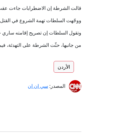
قالت الشرطة إن الاضطرابات جاءت عقب ط
ووجّهت السلطات تهمة الشروع في القتل إلى طالب لجوء يبلغ 
وتقول السلطات إن تصريح إقامته ساري حتى عام 2028، ومع ذلك رُددت شعارات مناهضة للمهاجرين خلال الاحتجاجات في
من جانبها، حثّت الشرطة على التهدئة، في
الأردن
المصدر:
سي ان ان