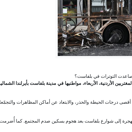
لقاحات لا تحتاج إلى التبريد... ابتكار قد يحد من هدر نصف كمية اللقاح
لماذا رفضت إسرائيل اتفاق غزة بينما قبلته حماس؟
الرياض تعيد بناء معادلة الأمن.. باكستان في باب المندب
هرمز.. هل اقترب الاتفاق الأميركي الإيراني؟
الادعاء الإسرائيلي يكتفي بتوجيه تهمة القتل الخطأ لقاتل عودة ال
اعدت التوترات في بلفاست؟
المغتربين الأردنية، الأربعاء، مواطنيها في مدينة بلفاست بأيرلندا الشم
مستشفى «تداوي» في دبي يشخّص ويعالج حالة نادرة لطفل
أقصى درجات الحيطة والحذر، والابتعاد عن أماكن المظاهرات والتجمّعات
هجرة إلى شوارع بلفاست بعد هجوم بسكين صدم المجتمع. كما أُضرمت 