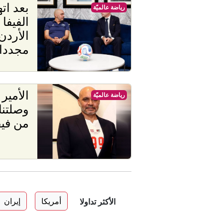
بعد اته
رياضة عالميّة
الفيفا
الأردن
مجددا 
الأمير
رياضة عالميّة
وصلتنا
من فيف
أمريكا
إيران
الأكثر تداولا