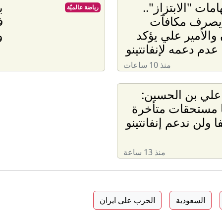
امات "الابتزاز"..
ب
رياضة عالميّة
 يصرف مكافآت
ف
 والأمير علي يؤكد
و
عدم دعمه لإنفانتينو
منذ 10 ساعات
 علي بن الحسين:
 مستحقات متأخرة
ا ولن ندعم إنفانتينو
منذ 13 ساعة
السعودية
الحرب على ايران