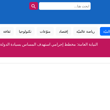
لميّة
رياضة عالميّة
إقتصاد
منوّعات
تكنولوجيا
ثقافة
النيابة العامة: مخطط إجرامي استهدف المساس بسيادة الدولة و
سفيان رحيمي: «الزعيم» سيبني على ما قدمه في الموسم ال
زايد.. حكاية وطن استثنائي
رئيس الدولة ونائباه: سنواصل نهج زايد.. وإرثه سيبقى خالداً في ذا
منصور بن زايد: العمل الإنساني جزء أصيل من إرث الإمارا