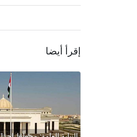
إقرأ أيضا
النيابة العامة: مخطط إجر