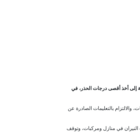
ات عالمياً
هذالين
الية إلى أخذ أقصى درجات الحذر، في
ة
، والالتزام بالتعليمات الصادرة عن
النيران في منازل ومركبات، وتوقف