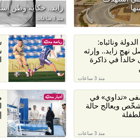
ها
زايد.. حكاية وطن است
منذ 3 ساعات
لدولة ونائباه:
س
رياضة محليّة
 نهج زايد.. وإرثه
س
خالداً في ذاكرة
ا
منذ 3 ساعات
ى «تداوي» في
م
أخبار محليّة
خّص ويعالج حالة
ا
لطفلة
إ
منذ 3 ساعات