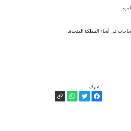
يرة.
شارك