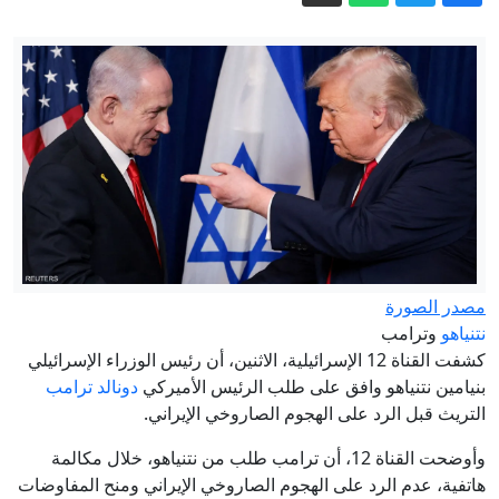
صراعات المنطقة
“الصراصير” كسرت الأسوار فهل تنتهي
معاناة المسلمين قريبا في الهند؟
هل يعود صاحب "الحذاء الأخضر" من
إيفرست بعد 30 عاماً على وفاته؟
"العدل الأمريكي" بيد محامي ترمب
"الوفي"
كيف حوّل ترامب الفيفا إلى ساحة معركة
على السلطة – مقال في مودرن دبلوماسي
"واضحة رائحة الدخان".. عبارة لوزير
الصحة السوري داخل قسم الإسعاف
مصدر الصورة
نتنياهو
وترامب
طقس الإمارات غداً.. صحو إلى غائم جزئياً
كشفت القناة 12 الإسرائيلية، الاثنين، أن رئيس الوزراء الإسرائيلي
مع تكون سحب ركامية يصاحبها سقوط
بنيامين نتنياهو وافق على طلب الرئيس الأميركي
دونالد ترامب
أمطار
التريث قبل الرد على الهجوم الصاروخي الإيراني.
وأوضحت القناة 12، أن ترامب طلب من نتنياهو، خلال مكالمة
هاتفية، عدم الرد على الهجوم الصاروخي الإيراني ومنح المفاوضات