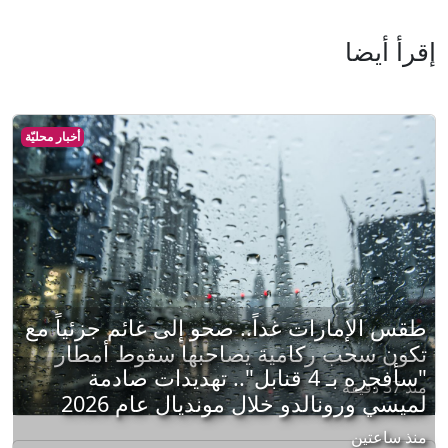
إقرأ أيضا
أخبار محليّة
طقس الإمارات غداً.. صحو إلى غائم جزئياً مع
تكون سحب ركامية يصاحبها سقوط أمطار
"سأفجره بـ 4 قنابل".. تهديدات صادمة
منذ 37 دقيقة
لميسي ورونالدو خلال مونديال عام 2026
منذ ساعتين