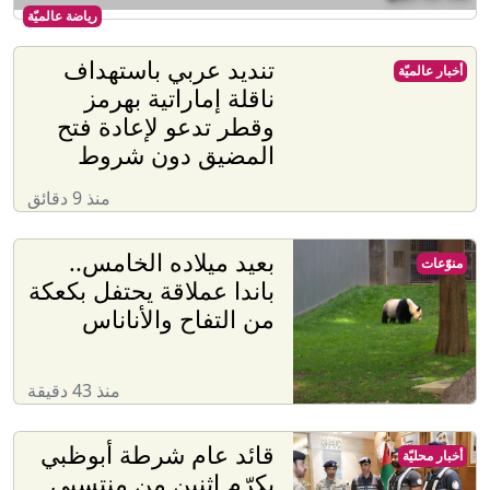
رياضة عالميّة
تنديد عربي باستهداف
أخبار عالميّة
ناقلة إماراتية بهرمز
وقطر تدعو لإعادة فتح
المضيق دون شروط
منذ 9 دقائق
بعيد ميلاده الخامس..
منوّعات
باندا عملاقة يحتفل بكعكة
من التفاح والأناناس
منذ 43 دقيقة
قائد عام شرطة أبوظبي
أخبار محليّة
يكرّم اثنين من منتسبي