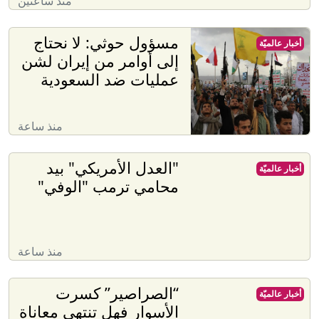
منذ ساعتين
مسؤول حوثي: لا نحتاج
أخبار عالميّة
إلى أوامر من إيران لشن
عمليات ضد السعودية
منذ ساعة
"العدل الأمريكي" بيد
أخبار عالميّة
محامي ترمب "الوفي"
منذ ساعة
“الصراصير” كسرت
أخبار عالميّة
الأسوار فهل تنتهي معاناة