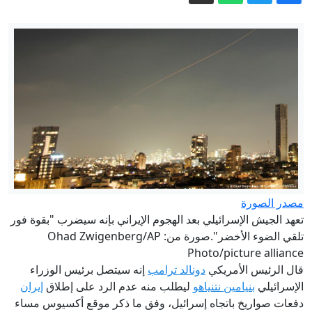
هل يعيد التصعيد الجاري خلط أوراق
المواجهة في اليمن؟
الولايات المتحدة: ما دلالات فوز السيد
بترشيح الحزب الديمقراطي في ميشيغان؟
هل بصمة واشنطن حاضرة في اتفاق
طهران-مسقط المرتقب بشأن هرمز؟
الخارجية الروسية: يجب طي صفحة عضوية
أوكرانيا في الناتو لتحقيق سلام دائم
الليرة السورية : لماذا تعثر تطبيق "حذف
الصفرين" في الشارع السوري؟
مصدر الصورة
صهرت ودمجت داخل حقيبة سفر.. جمارك
تعهد الجيش الإسرائيلي بعد الهجوم الإيراني بإنه سيضرب "بقوة فور
دبي تحبط محاولة تهريب 460 جراماً من
تلقي الضوء الأخضر".صورة من: Ohad Zwigenberg/AP
الذهب الخام عيار 24
Photo/picture alliance
قال الرئيس الأمريكي
دونالد ترامب
إنه سيتصل برئيس الوزراء
الإسرائيلي
بنيامين نتنياهو
ليطلب منه عدم الرد على إطلاق
إيران
دفعات صواريخ باتجاه إسرائيل، وفق ما ذكر موقع أكسيوس مساء