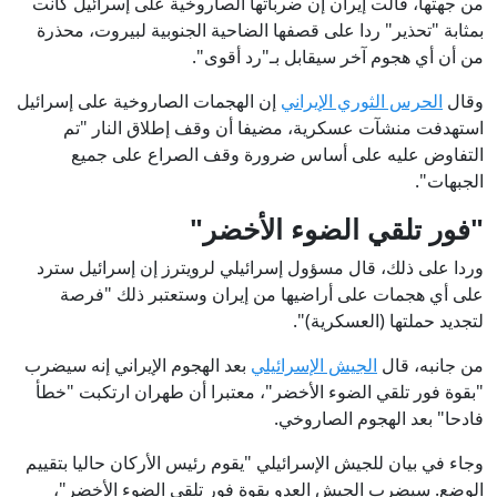
من جهتها، قالت إيران إن ضرباتها الصاروخية على إسرائيل كانت
بمثابة "تحذير" ردا على قصفها الضاحية الجنوبية لبيروت، محذرة
من أن أي هجوم آخر سيقابل بـ"رد أقوى".
وقال
الحرس الثوري الإيراني
إن الهجمات الصاروخية على إسرائيل
استهدفت منشآت عسكرية، مضيفا أن وقف إطلاق النار "تم
التفاوض عليه على أساس ضرورة وقف الصراع على جميع
الجبهات".
"فور تلقي الضوء الأخضر"
وردا على ذلك، قال مسؤول إسرائيلي لرويترز إن إسرائيل سترد
على أي هجمات على أراضيها من إيران وستعتبر ذلك "فرصة
لتجديد حملتها (العسكرية)".
من جانبه، قال
الجيش الإسرائيلي
بعد الهجوم الإيراني إنه سيضرب
"بقوة فور تلقي الضوء الأخضر"، معتبرا أن طهران ارتكبت "خطأ
فادحا" بعد الهجوم الصاروخي.
وجاء في بيان للجيش الإسرائيلي "يقوم رئيس الأركان حاليا بتقييم
الوضع. سيضرب الجيش العدو بقوة فور تلقي الضوء الأخضر"،