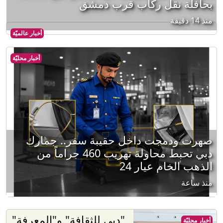
بحافلة نقل ركاب قرب دمشق
منذ 14 دقيقة
أخبار عالميّة
أخبار محليّة
صهرت ودمجت داخل حقيبة سفر.. جمارك
دبي تحبط محاولة تهريب 460 جراماً من
الذهب الخام عيار 24
منذ ساعة
"دبي للثقافة" و"المعرفة"
أخبار محليّة