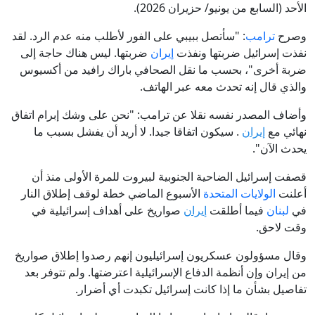
الأحد (السابع من يونيو/ حزيران 2026).
وصرح
ترامب
: "سأتصل ببيبي على الفور لأطلب منه عدم الرد. لقد
نفذت إسرائيل ضربتها ونفذت
إيران
ضربتها. ليس هناك حاجة إلى
ضربة أخرى"، بحسب ما نقل الصحافي باراك رافيد من أكسيوس
والذي قال إنه تحدث معه عبر الهاتف.
وأضاف المصدر نفسه نقلا عن ترامب: "نحن على وشك إبرام اتفاق
نهائي مع
إيران
. سيكون اتفاقا جيدا. لا أريد أن يفشل بسبب ما
يحدث الآن".
قصفت إسرائيل الضاحية الجنوبية لبيروت للمرة الأولى منذ أن
أعلنت
الولايات المتحدة
الأسبوع الماضي خطة لوقف إطلاق النار
في
لبنان
فيما أطلقت
إيران
صواريخ على أهداف إسرائيلية في
وقت لاحق.
وقال مسؤولون عسكريون إسرائيليون إنهم رصدوا إطلاق صواريخ
من إيران وإن أنظمة الدفاع الإسرائيلية اعترضتها. ولم تتوفر بعد
تفاصيل ⁠بشأن ⁠ما إذا كانت إسرائيل تكبدت أي أضرار.