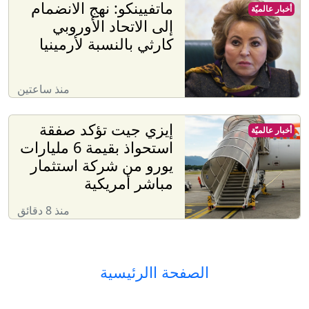
ماتفيينكو: نهج الانضمام
أخبار عالميّة
إلى الاتحاد الأوروبي
كارثي بالنسبة لأرمينيا
منذ ساعتين
إيزي جيت تؤكد صفقة
أخبار عالميّة
استحواذ بقيمة 6 مليارات
يورو من شركة استثمار
مباشر أمريكية
منذ 8 دقائق
الصفحة االرئيسية