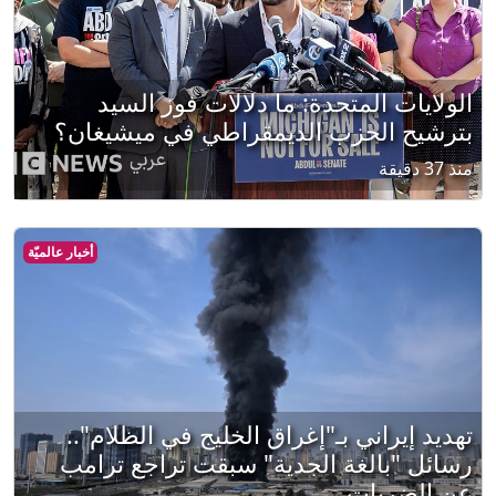
الولايات المتحدة: ما دلالات فوز السيد
بترشيح الحزب الديمقراطي في ميشيغان؟
منذ 37 دقيقة
أخبار عالميّة
تهديد إيراني بـ"إغراق الخليج في الظلام"..
رسائل "بالغة الجدية" سبقت تراجع ترامب
عن الضربات