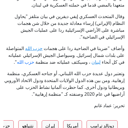
متعهدا بالمضي قدما في حملته العسكرية في لبنان.
وقال المتحدث العسكري إيفي ديفرين في بيان متلفز "يحاول
النظام (الإيراني) إرساء معادلة جديدة من خلال شن هجمات
مباشرة على الأراضي الإسرائيلية ردا على عمليات الجيش
الإسرائيلي في الضاحية".
وأضاف "ضربنا في الضاحية ردا على هجمات
حزب الله
المتواصلة
على بلدات شمال إسرائيل. وسيواصل الجيش الإسرائيلي عملياته
في كل أنحاء
لبنان
، وسيكثف عملياته ضد منظمة
حزب الله
".
وتعتبر دول عديدة حزب الله اللبناني، أو جناحه العسكري، منظمة
إرهابية. ومن بين هذه الدول الولايات المتحدة ودول الاتحاد الأوروبي
وبريطانيا ودول أخرى. كما حظرت ألمانيا نشاط الحزب على
أراضيها في عام 2020 وصنفته كـ "منظمة إرهابية".
تحرير: عماد غانم
دونالد ترامب
أمريكا
إيران
نتنياهو
حزب ا