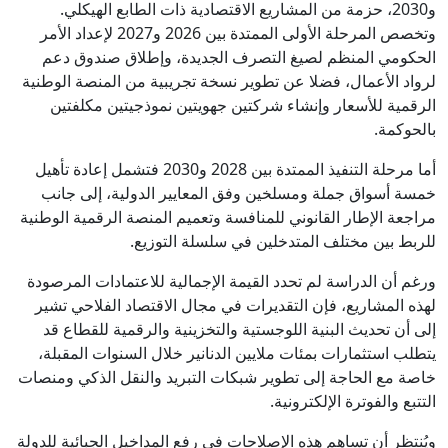
و2030، حزمة من المشاريع الاقتصادية ذات الطابع الهيكلي.
وتخصص المرحلة الأولى الممتدة بين 2026 و2027 لإعداد الأمر
الحكومي المنظم لصيغ التصرف الجديدة، وإطلاق صندوق دعم
لرواد الأعمال، فضلا عن تطوير نسخة تجريبية من المنصة الوطنية
الرقمية للأسعار وإنشاء شركتين جهويتين نموذجيتين مكلفتين
بالحوكمة.
أما مرحلة التنفيذ الممتدة بين 2028 و2030 فتشمل إعادة تأهيل
خمسة أسواق جملة ومسلخين وفق المعايير الدولية، إلى جانب
مراجعة الإطار القانوني للمنافسة وتعميم المنصة الرقمية الوطنية
للربط بين مختلف المتدخلين في سلسلة التوزيع.
ورغم أن الدراسة لم تحدد القيمة الإجمالية للاعتمادات المرصودة
لهذه المشاريع، فإن التقديرات في مجال الاقتصاد الفلاحي تشير
إلى أن تحديث البنية اللوجستية والتخزينية والرقمية للقطاع قد
يتطلب استثمارات بمئات ملايين الدنانير خلال السنوات المقبلة،
خاصة مع الحاجة إلى تطوير شبكات التبريد والنقل الذكي ومنصات
التتبع والفوترة الإلكترونية.
ويُنتظر أن تساهم هذه الإصلاحات في رفع المداخيل الجبائية للدولة