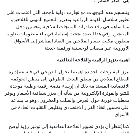
إلى “صفر خسائر”.
وتنسجم هذه التوجهات مع تجارب دولية ناجحة، التي اعتمدت على
تطوير سلاسل القيمة الزراعية وتعزيز التجميع المهني للفلاحين،
مما ساهم في رفع صادرات المنتجات الفلاحية وتحسين دخل
المنتجين. وفي هذا الصدد نجحت إسبانيا، في بناء منظومات تعاونية
متطورة مكنت صغار الفلاحين من النفاذ المباشر إلى الأسواق
الأوروبية عبر منصات لوجستية ورقمية حديثة.
اهمية تعزيز الرقمنة والفلاحة التعاقدية
تبرز المقترحات الجديدة اهمية التحول التدريجي في فلسفة إدارة
القطاع الفلاحي من منطق التدخل الظرفي إلى منطق الحوكمة
الاقتصادية المستدامة ذلك ان إرساء منصة رقمية وطنية موحدة
للتتبع والفوترة الإلكترونية من شأنه أن يعزز شفافية الأسعار ويوفر
معطيات فورية حول العرض والطلب والمخزون، وهو ما يساعد
على تحسين اتخاذ القرار الاقتصادي وتقليص التقلبات الحادة في
الأسواق.
كما يُنتظر أن يؤدي تطوير الفلاحة التعاقدية إلى توفير رؤية أوضح