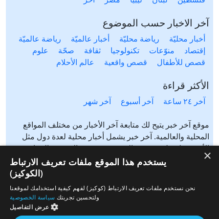
آخر الاخبار حسب الموضوع
أخبار محليّة
رياضة محليّة
أخبار عالميّة
رياضة عالميّة
إقتصاد
منوّعات
تكنولوجيا
ثقافة
صحّة
علوم
قصص للأطفال
قصص واقعية
عالم الأحلام
الأكثر قراءة
آخر ٢٤ ساعة
آخر أسبوع
آخر شهر
موقع آخر خبر يتيح لك متابعة آخر الأخبار من مختلف المواقع
المحلية والعالمية. آخر خبر يشمل أخبار محلية لعدة دول مثل
الأردن، فلسطين، مصر، السعودية، تونس، المغرب، الجزائر،
×
عرب ٤٨، لبنان، العراق، اليمن وغيرها آخر خبر يتيح متابعة أخبار
يستخدم هذا الموقع ملفات تعريف الارتباط
من شتى المواضيع مثل: أخبار محلية، أخبار عالمية، رياضة،
(الكوكيز)
إقتصاد، ثقافة، منوعات وغيرها تابع الأخبار المحلية والعالمية من
نحن نستخدم ملفات تعريف الارتباط (كوكيز) لفهم كيفية استخدامك لموقعنا
مختلف المواقع الإخبارية: الجزيرة، العربية، بي بي سي، سي ان
ولتحسين تجربتك
سياسة الخصوصية
ان، الحرة، روسيا اليوم، سكاي نيوز وغيرها
عرض التفاصيل