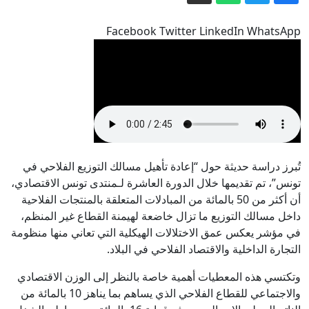
النادي الإفريقي يواجه تقدم ساقية الداير
وديا وسط أجواء مغلقة
Facebook Twitter LinkedIn WhatsApp
منصف عمارة: 'محطة التحلية بسوسة لم
تشتغل بعد.. ولا وجود لمادة خطرة في
مياهها' (فيديو)
إيران.. ترمب يؤكد السيطرة على هرمز
وطهران تتحدث عن اتفاق وشيك مع
مسقط
10 دقائق للوصول: الحماية المدنية تهدف
إلى رفع نسبة المستفيدين إلى 70% (فيديو)
تُبرز دراسة حديثة حول “إعادة تأهيل مسالك التوزيع الفلاحي في
راضية الجربي: تعدّد حالات الزواج العرفي
تونس”، تم تقديمها خلال الدورة العاشرة لـمنتدى تونس الاقتصادي،
في تونس
أن أكثر من 50 بالمائة من المبادلات المتعلقة بالمنتجات الفلاحية
تونس: ماذا أنجز البرلمان خلال الدورة
داخل مسالك التوزيع ما تزال خاضعة لهيمنة القطاع غير المنظم،
العادية الرابعة؟
في مؤشر يعكس عمق الاختلالات الهيكلية التي تعاني منها منظومة
التجارة الداخلية والاقتصاد الفلاحي في البلاد.
وتكتسي هذه المعطيات أهمية خاصة بالنظر إلى الوزن الاقتصادي
والاجتماعي للقطاع الفلاحي الذي يساهم بما يناهز 10 بالمائة من