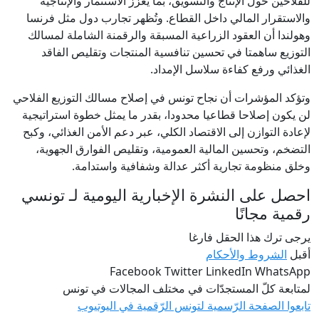
للفلاحين حول الإنتاج والتسويق، بما يعزز الاستثمار والإنتاجية
والاستقرار المالي داخل القطاع. وتُظهر تجارب دول مثل فرنسا
وهولندا أن العقود الزراعية المسبقة والرقمنة الشاملة لمسالك
التوزيع ساهمتا في تحسين تنافسية المنتجات وتقليص الفاقد
الغذائي ورفع كفاءة سلاسل الإمداد.
وتؤكد المؤشرات أن نجاح تونس في إصلاح مسالك التوزيع الفلاحي
لن يكون إصلاحا قطاعيا محدودا، بقدر ما يمثل خطوة استراتيجية
لإعادة التوازن إلى الاقتصاد الكلي، عبر دعم الأمن الغذائي، وكبح
التضخم، وتحسين المالية العمومية، وتقليص الفوارق الجهوية،
وخلق منظومة تجارية أكثر عدالة وشفافية واستدامة.
احصل على النشرة الإخبارية اليومية لـ تونسي
رقمية مجانًا
يرجى ترك هذا الحقل فارغا
أقبل
الشروط والأحكام
Facebook Twitter LinkedIn WhatsApp
لمتابعة كلّ المستجدّات في مختلف المجالات في تونس
تابعوا الصفحة الرّسمية لتونس الرّقمية في اليوتيوب