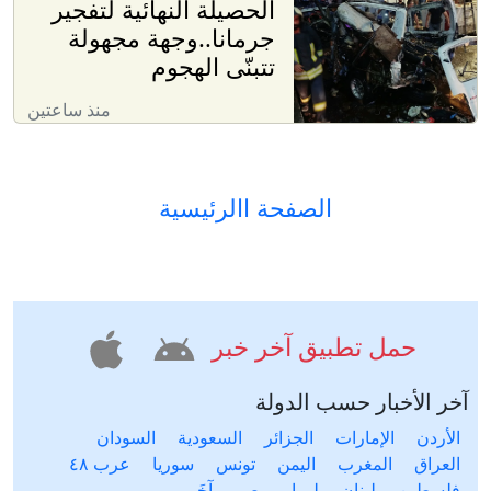
الحصيلة النهائية لتفجير
جرمانا..وجهة مجهولة
تتبنّى الهجوم
منذ ساعتين
الصفحة االرئيسية
حمل تطبيق آخر خبر
آخر الأخبار حسب الدولة
الأردن
الإمارات
الجزائر
السعودية
السودان
العراق
المغرب
اليمن
تونس
سوريا
عرب ٤٨
فلسطين
لبنان
ليبيا
مصر
آخَر