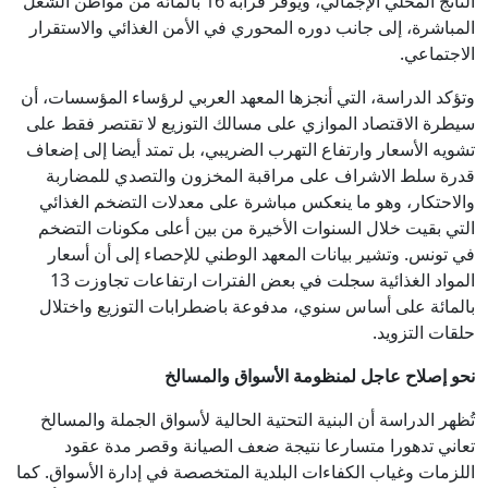
الناتج المحلي الإجمالي، ويوفر قرابة 16 بالمائة من مواطن الشغل
المباشرة، إلى جانب دوره المحوري في الأمن الغذائي والاستقرار
الاجتماعي.
وتؤكد الدراسة، التي أنجزها المعهد العربي لرؤساء المؤسسات، أن
سيطرة الاقتصاد الموازي على مسالك التوزيع لا تقتصر فقط على
تشويه الأسعار وارتفاع التهرب الضريبي، بل تمتد أيضا إلى إضعاف
قدرة سلط الاشراف على مراقبة المخزون والتصدي للمضاربة
والاحتكار، وهو ما ينعكس مباشرة على معدلات التضخم الغذائي
التي بقيت خلال السنوات الأخيرة من بين أعلى مكونات التضخم
في تونس. وتشير بيانات المعهد الوطني للإحصاء إلى أن أسعار
المواد الغذائية سجلت في بعض الفترات ارتفاعات تجاوزت 13
بالمائة على أساس سنوي، مدفوعة باضطرابات التوزيع واختلال
حلقات التزويد.
نحو إصلاح عاجل لمنظومة الأسواق والمسالخ
تُظهر الدراسة أن البنية التحتية الحالية لأسواق الجملة والمسالخ
تعاني تدهورا متسارعا نتيجة ضعف الصيانة وقصر مدة عقود
اللزمات وغياب الكفاءات البلدية المتخصصة في إدارة الأسواق. كما