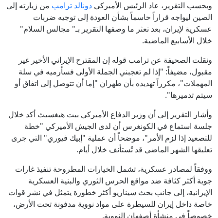
وبحسب التقرير، عاد الرئيس الأميركي
دونالد ترامب
من زيارته إلى
الصين ليواجه قراراً حاسماً بشأن العودة إلى توجيه ضربات
عسكرية لإيران، بعد تعثر ما وصفها التقرير بـ" مجالس السلام"
خلال الأسابيع الماضية.
ونقلت الصحيفة عن ترامب قوله إن المقترح الإيراني الأخير غير
مقبول، مضيفاً: "إذا لم تعجبني الجملة الأولى فسأرميه في سلة
المهملات"، مكرراً تهديده بأن طهران "إما أن تتوصل إلى اتفاق أو
سيتم تدميرها".
وأشار التقرير إلى أن وزير الدفاع الأميركي بيت هيغسيث أكد خلال
جلسة استماع في الكونغرس أن لدى الجيش الأميركي "خطة
للتصعيد إذا لزم الأمر"، موضحاً أن عملية "إبيك فيوري" التي جرى
تعليقها الشهر الماضي قد تُستأنف خلال أيام.
ووفقاً لمصادر عسكرية، تشمل الخيارات المطروحة تنفيذ غارات
جوية أكثر كثافة ضد مواقع الحرس الثوري والبنية العسكرية
الإيرانية، إلى جانب بحث سيناريو أكثر خطورة يتمثل في نشر قوات
خاصة داخل إيران للسيطرة على مواد نووية مدفونة تحت الأرض،
خصوصاً في منشأة أصفهان النووية.