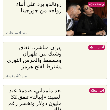
رونالدو يرد على أنباء
رياضة محليّة
زواجه من جورجينا
منذ 4 ساعات
إيران مباشر.. اتفاق
أخبار عالميّة
وشيك بين طهران
ومسقط والحرس الثوري
يشترط لفتح هرمز
منذ 49 دقيقة
بعد مامداني، صدمة عبد
أخبار محليّة
الصيد: «إيباك» تنفق 32
مليون دولار وتخسر رغم
ذلك