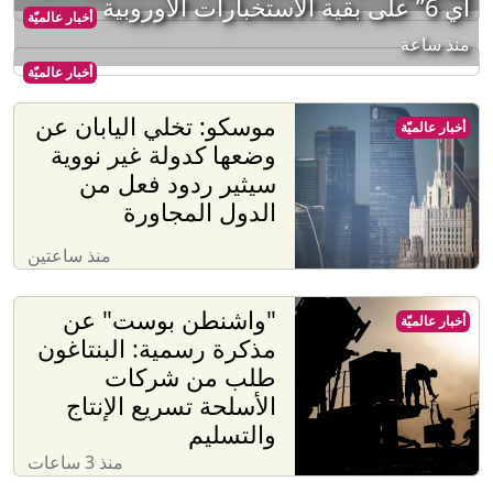
آي 6” على بقية الاستخبارات الأوروبية
أخبار عالميّة
منذ ساعة
أخبار عالميّة
موسكو: تخلي اليابان عن
أخبار عالميّة
وضعها كدولة غير نووية
سيثير ردود فعل من
الدول المجاورة
منذ ساعتين
"واشنطن بوست" عن
أخبار عالميّة
مذكرة رسمية: البنتاغون
طلب من شركات
الأسلحة تسريع الإنتاج
والتسليم
منذ 3 ساعات