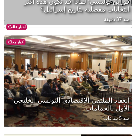
إقرأ أيضا
فورين بوليسي: لماذا قد تكون هذه أكثر
انتخابات مفصلية بتاريخ إسرائيل؟
منذ 37 دقيقة
أخبار عالميّة
أخبار محليّة
انعقاد الملتقى الاقتصادي التونسي الخليجي
الأول بالحمامات
منذ 5 ساعات