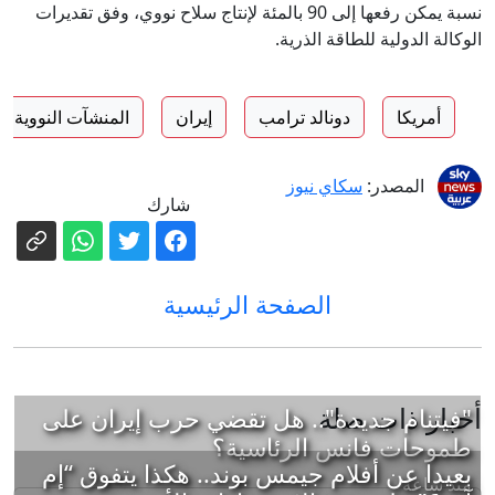
نسبة يمكن رفعها إلى 90 بالمئة لإنتاج سلاح نووي، وفق تقديرات
الوكالة الدولية للطاقة الذرية.
أمريكا
دونالد ترامب
إيران
المنشآت النووية
المصدر:
سكاي نيوز
شارك
الصفحة الرئيسية
أخبار ذات صلة
"فيتنام جديدة".. هل تقضي حرب إيران على
طموحات فانس الرئاسية؟
بعيدا عن أفلام جيمس بوند.. هكذا يتفوق “إم
منذ ساعة