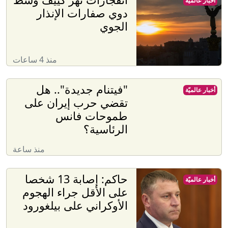
أخبار عالميّة
دوي صفارات الإنذار
الجوي
منذ 4 ساعات
"فيتنام جديدة".. هل
أخبار عالميّة
تقضي حرب إيران على
طموحات فانس
الرئاسية؟
منذ ساعة
حاكم: إصابة 13 شخصا
أخبار عالميّة
على الأقل جراء الهجوم
الأوكراني على بيلغورود