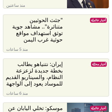
منذ ساعتين
"جثث الحوثيين
أخبار عالميّة
متناثرة".. مشاهد جوية
توثق استهداف مواقع
حوثية غرب اليمن
منذ 5 ساعات
إيران: نتنياهو يطالب
أخبار محليّة
بخطة جديدة لزعزعة
النظام، والسيناريو القديم
للموساد يعود إلى الواجهة
منذ 6 ساعات
موسكو: تخلي اليابان عن
أخبار عالميّة