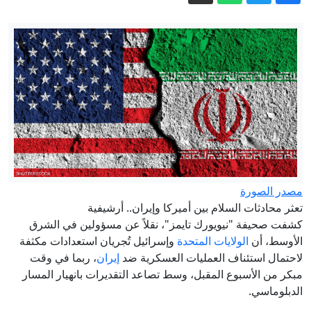
مهلة من 21 يوما.. البنتاغون يطلب خططا
لتسريع إنتاج الأسلحة والذخائر
المخابرات الأميركية: بوتين قد يختبر الناتو
بهجوم محدود
حاكم: إصابة 13 شخصا على الأقل جراء
الهجوم الأوكراني على بيلغورود
السعودية.. إخماد حريق في منشأة تابعة
لأرامكو في جازان
بعد 5 أشهر في الظل.. إيران تنشر أول
فيديو لمجتبى خامنئي
مصدر الصورة
تعثر محادثات السلام بين أميركا وإيران.. أرشيفية
بعد مامداني، صدمة عبد الصيد: «إيباك»
كشفت صحيفة "نيويورك تايمز"، نقلاً عن مسؤولين في الشرق
تنفق 32 مليون دولار وتخسر رغم ذلك
الأوسط، أن
الولايات المتحدة
وإسرائيل تُجريان استعدادات مكثفة
لاحتمال استئناف العمليات العسكرية ضد
إيران
، ربما في وقت
مبكر من الأسبوع المقبل، وسط تصاعد التقديرات بانهيار المسار
الدبلوماسي.