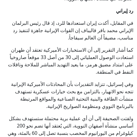
رد إيراني
في المقابل، أكدت إيران استعدادها للرد، إذ قال رئيس البرلمان
الإيراني محمد باقر قاليباف إن القوات الإيرانية جاهزة لتنفيذ رد
مناسب، مضيفاً أن العالم سيفاجأ.
كما أشار التقرير إلى أن الاستخبارات الأميركية تعتقد أن طهران
استعادت الوصول العملياتي إلى 30 من أصل 33 موقعاً صاروخياً
على امتداد مضيق هرمز، ما يعيد التهديد المباشر للملاحة وناقلات
النفط في المنطقة.
وفي إسرائيل، تتزايد التقديرات بأن المحادثات الأميركية الإيرانية
تتجه نحو الانهيار، بالتزامن مع بحث خيارات عسكرية تستهدف
منشآت الطاقة والبنية التحتية الصناعية والمواقع المرتبطة
بالبرنامج النووي ومنظومة الصواريخ الإيرانية.
ولفتت الصحيفة إلى أن أي عملية برية محتملة ستستهدف بشكل
أساسي منشأة أصفهان النووية، التي يُعتقد أنها تضم نحو 200
كيلوغرام من اليورانيوم المخصب بنسبة تصل إلى 60 بالمئة، وهي