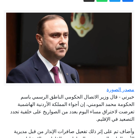
الأمن: لا تهاون مع مطلقي العيارات النارية
تزامنا مع إعلان نتائج التوجيهي
بيان هام من وزارة التربية بخصوص اعلان
نتائج التوجيهي
الأردن.. التربية تحذر من خدعة تعديل
علامات التوجيهي
التربية تحذر من مدّعي إمكانية تعديل نتائج
التوجيهي مقابل مبالغ مالية
"سنتكوم": استمرار انتشار أكثر من 20
سفينة حربية لمواصلة حصار إيران
مصدر الصورة
تأجيل موعد اعلان نتائج الثانوية العامة
خبرني - قال وزير الاتصال الحكومي الناطق الرسمي باسم
الحكومة محمد المومني، إن أجواء المملكة الأردنية الهاشمية
تعرضت لاختراق مساء اليوم بعدد من الصواريخ على خلفية تجدد
التصعيد في الإقليم.
وأضاف تم على إثر ذلك تفعيل صافرات الإنذار من قبل مديرية