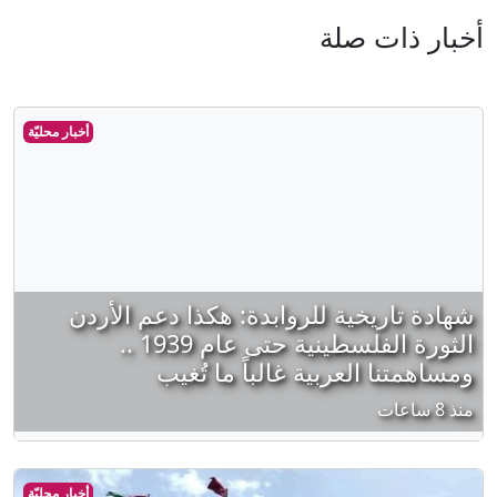
أخبار ذات صلة
أخبار محليّة
شهادة تاريخية للروابدة: هكذا دعم الأردن
الثورة الفلسطينية حتى عام 1939 ..
ومساهمتنا العربية غالباً ما تُغيب
منذ 8 ساعات
أخبار محليّة