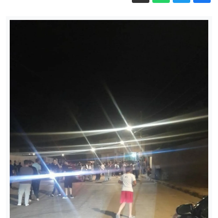
المؤامرة
زالوجني يقر بسقوط أوراق كييف العسكرية
وتفوق روسيا الميداني
نائب ترامب عن المفاوضات مع الإيرانيين:
"يصعب التعامل معهم ونظامهم منقسم"
تتبعها أقمار صناعية.. الحرب تغتال "مملكة
النحل" بجنوب لبنان
أسنان عمرها 5500 عام تكشف أقدم تفشٍ
للطاعون
كيف يعيش فأر على ارتفاع 6700 متر؟
اعلان صادر عن القوات المسلحة الأردنية