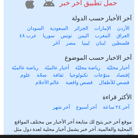
حمل تطبيق آخر خبر
آخر الأخبار حسب الدولة
الأردن
الإمارات
الجزائر
السعودية
السودان
العراق
المغرب
اليمن
تونس
سوريا
عرب ٤٨
فلسطين
لبنان
ليبيا
مصر
آخَر
آخر الاخبار حسب الموضوع
أخبار محليّة
رياضة محليّة
أخبار عالميّة
رياضة عالميّة
إقتصاد
منوّعات
تكنولوجيا
ثقافة
صحّة
علوم
قصص للأطفال
قصص واقعية
عالم الأحلام
الأكثر قراءة
آخر ٢٤ ساعة
آخر أسبوع
آخر شهر
موقع آخر خبر يتيح لك متابعة آخر الأخبار من مختلف المواقع
المحلية والعالمية. آخر خبر يشمل أخبار محلية لعدة دول مثل
الأردن، فلسطين، مصر، السعودية، تونس، المغرب، الجزائر،