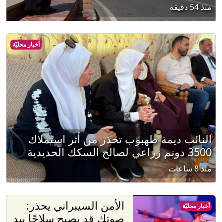
منذ 54 دقيقة
أخبار محليّة
النائب ديمة طهبوب تحذر من أثر استملاك
3500 دونم زراعي لصالح السكك الحديدية
منذ 8 ساعات
الأمن السيبراني يحذر:
أخبار محليّة
صوتك قد يصبح سلاحًا بيد