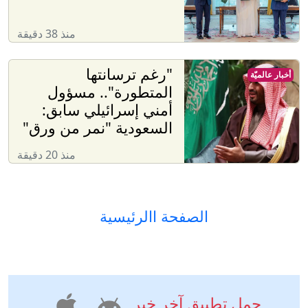
منذ 38 دقيقة
"رغم ترسانتها
أخبار عالميّة
المتطورة".. مسؤول
أمني إسرائيلي سابق:
السعودية "نمر من ورق"
منذ 20 دقيقة
الصفحة االرئيسية
حمل تطبيق آخر خبر