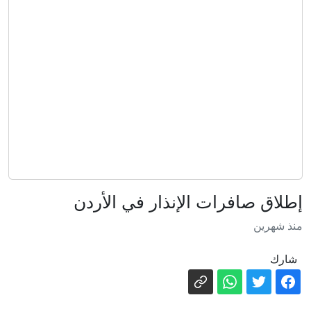
ماجدة العجارمة
الأمانة: المباشرة بمشروع المحطة
الرئيسية للباص السريع قريبًا
إيران تعلق على اتفاق الدفاع بين السعودية
وتركيا وباكستان
السعودية توضح أهداف اتفاقية الدفاع
المشترك مع تركيا وباكستان
مدريد في ورطة .. أطفال مهاجرون يبيتون
في شوارع سبتة
شهباز شريف: اتفاقية مكة للدفاع المشترك
إطلاق صافرات الإنذار في الأردن
تمثل محطة مفصلية في مسار التعاون
منذ شهرين
سيدة بعمر 97 عامًا تحطم الرقم القياسي
لأكبر امرأة تمشي على جناح طائرة
شارك
أسعار الغذاء العالمية تصعد لأعلى مستوى
منذ أكثر من 3 سنوات .. ماذا يعني ذلك