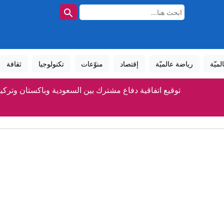
لميّة
رياضة عالميّة
إقتصاد
منوّعات
تكنولوجيا
ثقافة
توقيع اتفاقية دفاع مشترك بين السعودية وباكستان وتركيا
حملة لإزالة المركبات المهملة وإشغالات الطرق في الرصيفة لتعزيز ال
شاهد بالفيديو .. مواطن يرصد حرق نفايات بجانب ضاغطة في الزرقاء
بشر الخصاونة : الأردن حديقة وسط حريقة
الخصاونة: خرجنا بمعجزة مما يسمى بـ "الربيع العربي"