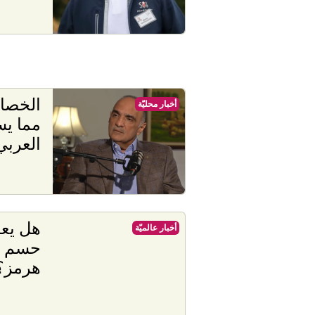
الخصاو
أخبار محليّة
مما يس
العربي
هل يع
أخبار عالميّة
حسم ات
هرمز؟