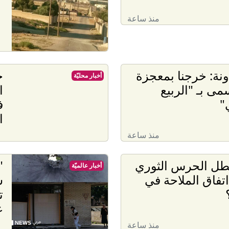
منذ ساعة
نة: خرجنا بمعجزة
ح
أخبار محليّة
مى بـ "الربيع
ا
"
ف
ا
منذ ساعة
طل الحرس الثوري
"
أخبار عالميّة
فاق الملاحة في
س
ت
ع
منذ ساعة