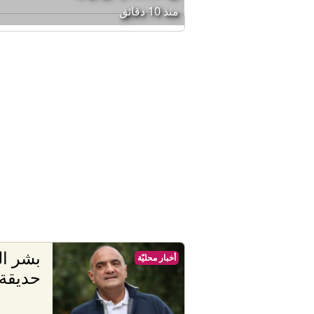
منذ 10 دقائق
بشر ال
أخبار محليّة
حديقة