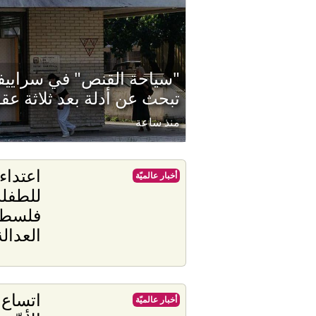
"سياحة القنص" في سراييفو
تبحث عن أدلة بعد ثلاثة عق
منذ ساعة
اعتداء
أخبار عالميّة
للطفلة
فلسطي
العدالة
اتساع 
أخبار عالميّة