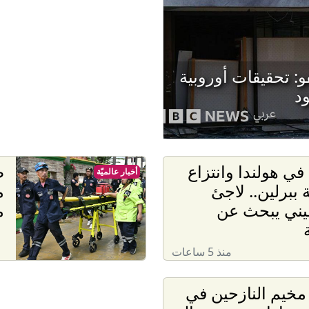
: تحقيقات أوروبية
ود
 في هولندا وانتزاع
ط
أخبار عالميّة
 ببرلين.. لاجئ
م
ني يبحث عن
م
منذ 5 ساعات
مخيم النازحين في