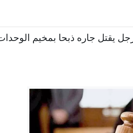
السعودية وتركيا وباكستان توقع "اتفاقية مكة للدفاع المشت
ترامب يحاول مجددًا الحد من سياحة الولادة ومنح الجنسية بالو
ل يقتل جاره ذبحا بمخيم الوحدات 
"سياحة الولادة".. حرب ترامب على حق اكتساب الجنسية بالو
قتلى مدنيون وعسكريون في هجوم للحوثيين على مأرب
هل يعطل الحرس الثوري حسم اتفاق الملاحة في هرمز؟
كيف أصبحت نبتة فريدة في جنوب إفريقيا ظاهرة عالمية في عالم
رواج إعلان الأمير علي عدم تغير الموقف من إنفانتينو رغم وصول 