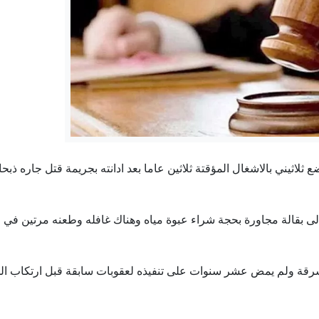
الأردن: اعتداءات الحوثيين على السعودية خرق صارخ للقانون ا
السعود يدعو رئيس الوزراء لزيارة الدائرة الثانية والاستماع لمطالب أبنائها .
الأردن يدين استهداف الأعيان المدنية في نجران ويؤكد تضامنه مع 
الأردن: الاعتداء الحوثي على السعودية انتهاك سافر وخرق للقانون
ثلاثيني بالاشغال المؤقتة ثلاثين عاما بعد ادانته بجريمة قتل جاره 
3206 مركبات احترقت في الأردن خلال عامين .. وخبراء يكشفون الأسباب
إعادة فتح مصنع الحديد في الهاشمية
لى بقالة مجاورة بحجة شراء عبوة مياه وهناك غافله وطعنه مرتين ف
 وسرقة ولم يمض عشر سنوات على تنفيذه لعقوبات سابقة قبل ارتكاب ا