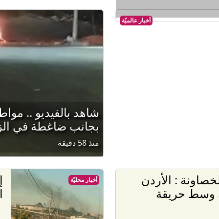
أخبار عالميّة
شاهد بالفيديو .. موا
بجانب ضاغطة في الز
منذ 58 دقيقة
خصاونة : الأردن
إ
أخبار محليّة
 وسط حريقة
ا