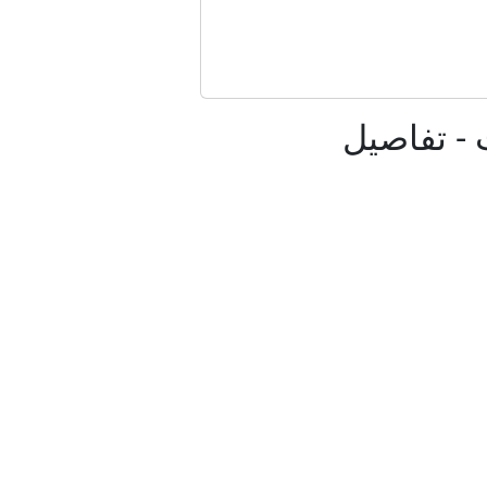
رك"
لادة
- تفاصيل
لادة
 الشاي؟
المستحقات