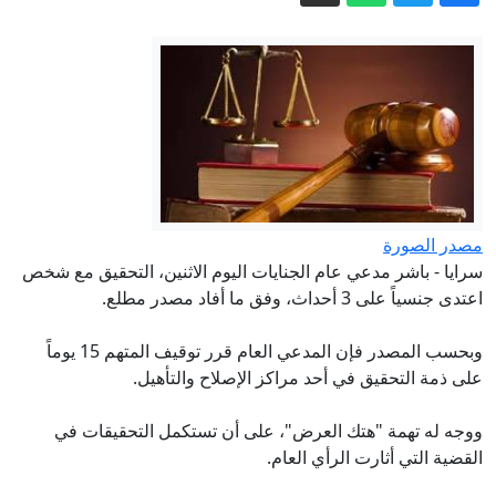
بيان سعودي بعد هجوم إيراني على ناقلة
إماراتية بمضيق هرمز
مصادر لـ"العربية": الدعم السريع يهاجم بئر
سليبة غرب دارفور والجيش السوداني
يتصدى
تعديلات مرورية تربط بين كوريدور عبدون
ومرج الحمام وطريق المطار
هذا ما أنجزته الحكومة من "رؤية التحديث"
خلال النصف الأول من 2026
مصدر الصورة
صاحبة كراج «أم سند» تحذر سائقي
سرايا - باشر مدعي عام الجنايات اليوم الاثنين، التحقيق مع شخص
اعتدى جنسياً على 3 أحداث، وفق ما أفاد مصدر مطلع.
السيارات الكهربائية: هذه القطعة لا تستغنوا
عنها .. فيديو
كتلة هوائية حارة جديدة تؤثر على الأردن
وبحسب المصدر فإن المدعي العام قرر توقيف المتهم 15 يوماً
الاثنين
على ذمة التحقيق في أحد مراكز الإصلاح والتأهيل.
ووجه له تهمة "هتك العرض"، على أن تستكمل التحقيقات في
القضية التي أثارت الرأي العام.