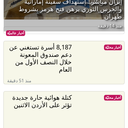
إيران مباشر.. استهداف سفينة إماراتية
الأول من العام
والحرس الثوري يرهن فتح هرمز بشروط
منذ 45 دقيقة
طهران
منذ 14 دقيقة
أخبار عالميّة
8,187 أسرة تستغني عن
أخبار محليّة
دعم صندوق المعونة
خلال النصف الأول من
العام
منذ 51 دقيقة
كتلة هوائية حارة جديدة
أخبار محليّة
تؤثر على الأردن الاثنين