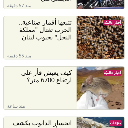
منذ 57 دقيقة
تتبعها أقمار صناعية..
أخبار عالميّة
الحرب تغتال "مملكة
النحل" بجنوب لبنان
منذ 55 دقيقة
كيف يعيش فأر على
أخبار عالميّة
ارتفاع 6700 متر؟
منذ ساعة
انحسار الدانوب يكشف
منوّعات