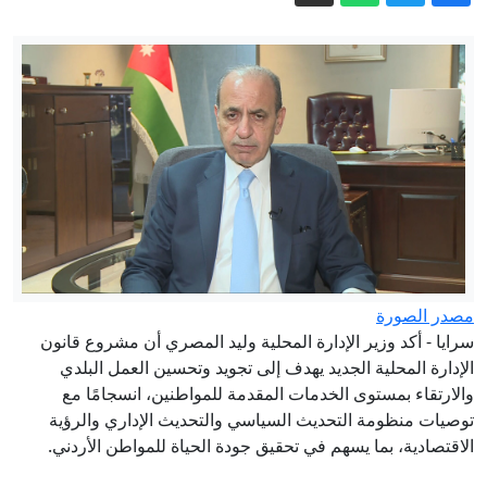
المؤامرة
الجيش الإسرائيلي: مقتل جنديين في معارك
بجنوب لبنان
زالوجني يقر بسقوط أوراق كييف العسكرية
وتفوق روسيا الميداني
نائب ترامب عن المفاوضات مع الإيرانيين:
"يصعب التعامل معهم ونظامهم منقسم"
مئات القاصرين بلا مأوى.. أزمة سبتة
تتصاعد وتضغط على مدريد
هرمز بين التهديد والتفاوض.. هل تخسر
إيران آخر أوراق ضغطها؟
مصدر الصورة
اعلان صادر عن القوات المسلحة الأردنية
سرايا - أكد وزير الإدارة المحلية وليد المصري أن مشروع قانون
الإدارة المحلية الجديد يهدف إلى تجويد وتحسين العمل البلدي
والارتقاء بمستوى الخدمات المقدمة للمواطنين، انسجامًا مع
توصيات منظومة التحديث السياسي والتحديث الإداري والرؤية
الاقتصادية، بما يسهم في تحقيق جودة الحياة للمواطن الأردني.