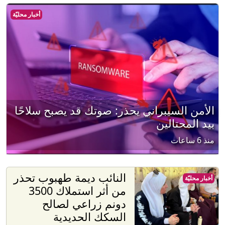
أخبار محليّة
الأمن السيبراني يحذر: صوتك قد يصبح سلاحًا
بيد المحتالين
منذ 6 ساعات
النائب ديمة طهبوب تحذر
أخبار محليّة
من أثر استملاك 3500
دونم زراعي لصالح
السكك الحديدية