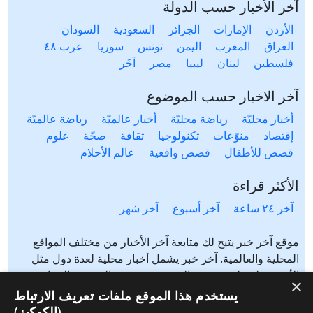
آخر الأخبار حسب الدولة
الأردن
الإمارات
الجزائر
السعودية
السودان
العراق
المغرب
اليمن
تونس
سوريا
عرب ٤٨
فلسطين
لبنان
ليبيا
مصر
آخَر
آخر الاخبار حسب الموضوع
أخبار محليّة
رياضة محليّة
أخبار عالميّة
رياضة عالميّة
إقتصاد
منوّعات
تكنولوجيا
ثقافة
صحّة
علوم
قصص للأطفال
قصص واقعية
عالم الأحلام
الأكثر قراءة
آخر ٢٤ ساعة
آخر أسبوع
آخر شهر
موقع آخر خبر يتيح لك متابعة آخر الأخبار من مختلف المواقع
المحلية والعالمية. آخر خبر يشمل أخبار محلية لعدة دول مثل
الأردن، فلسطين، مصر، السعودية، تونس، المغرب، الجزائر،
×
عرب ٤٨، لبنان، العراق، اليمن وغيرها آخر خبر يتيح متابعة أخبار
يستخدم هذا الموقع ملفات تعريف الارتباط
من شتى المواضيع مثل: أخبار محلية، أخبار عالمية، رياضة،
(الكوكيز)