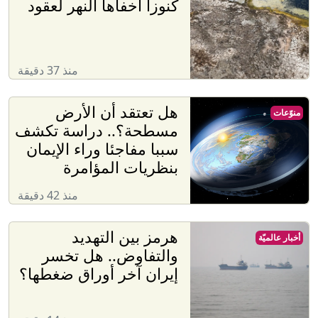
كنوزا أخفاها النهر لعقود
منذ 37 دقيقة
هل تعتقد أن الأرض
منوّعات
مسطحة؟.. دراسة تكشف
سببا مفاجئا وراء الإيمان
بنظريات المؤامرة
منذ 42 دقيقة
هرمز بين التهديد
أخبار عالميّة
والتفاوض.. هل تخسر
إيران آخر أوراق ضغطها؟