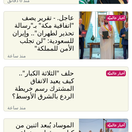
منذ 6 دقائق
عاجل. - تقرير يصف
أخبار عالميّة
"اتفاقية مكة" بـ"رسالة
تحذير لطهران".. وإيران
للسعودية: "لن تجلب
الأمن للمملكة"
منذ ساعة
حلف "الثلاثة الكبار"..
أخبار عالميّة
كيف يعيد الاتفاق
المشترك رسم خريطة
الردع بالشرق الأوسط؟
منذ ساعة
الموساد يُبعد اثنين من
أخبار عالميّة