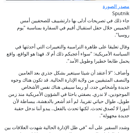
مصدر الصورة
Sputnik
جاء ذلك في تصريحات أدلى بها دارتشييف للصحفيين أمس
الخميس خلال حفل استقبال أقيم في السفارة بمناسبة "يوم
روسيا".
وقال تعليقا على ظاهرة الترامبية والتغييرات التي أحدثتها في
السياسة الأمريكية: "سواء أعجبكم ذلك أم لا، فهذا هو الواقع، واقع
يحمل طابعا خطيرا وطويل الأمد".
وأضاف: "لا أعتقد أن شيئا سيتغير بشكل جذري بعد العامين
والنصف المتبقيين من ولاية الإدارة الحالية. قد تكون هناك وجوه
جديدة وأشخاص جدد، أو ربما سيبقى هناك نفس الأشخاص
الموجودين، لا ندري. بصفتي باحثا في الشؤون الأمريكية منذ زمن
طويل، طوال حياتي تقريبا، لم أعد أشعر بالدهشة، ببساطة لأن
أمورا لا تُصدق تحدث. لكنها تحدث بالفعل.. يبدو أننا ندخل حقبة
جديدة مجهولة".
وشدد السفير على أنه "في ظل الإدارة الحالية شهدت العلاقات بين