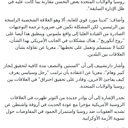
روسيا والولايات المتحدة بعض التحسن مقارنة بما كانت عليه في
ظل الإدارة السابقة".
وأضاف: "لدينا مورد قوي للغاية، ألا وهو العلاقة الشخصية الراسخة
بين الرئيسين، لكن المشكلة تكمن في ضرورة ترجمة التوجيهات
الصادرة من القيادة العليا إلى واقع ملموس. وينطبق هذا أيضا على
"روح أنكوريج".. هناك مشكلات في الجانب الأمريكي بهذا الشأن،
لكننا لا نستسلم ونعمل على تخطيها"، معربا عن تفاؤله بشأن
العلاقات بين البلدين.
وأشار دارتشييف إلى أن "السنتين والنصف مدة كافية لتحقيق إنجاز
كبير وهام"، معربا عن اعتقاده بأن ترامب "رجل وسياسي يعرف
كيف يفاجئ الآخرين، وقادر على تحقيق اختراق" في العلاقات بين
روسيا والولايات المتحدة.
تجدر الإشارة إلى أن بوادر جديدة من التوتر ظهرت في العلاقات
الروسية الأمريكية مؤخرا مع عودة الحديث في أروقة واشنطن عن
تشديد العقوبات ضد روسيا واستمرار الجمود في المفاوضات حول
تسوية الأزمة الأوكرانية.