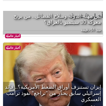
أخبار ذات صلة
بين مهلة الدولة وسلاح الفصائل.. من يربح
معركة 30 سبتمبر بالعراق؟
منذ 51 دقيقة
أخبار عالميّة
أخبار عالميّة
إيران تستنزف أوراق الضغط الأمريكية؟.. قائد
إسرائيلي سابق يحذّر من "تراجع" نفوذ ترامب
العسكري