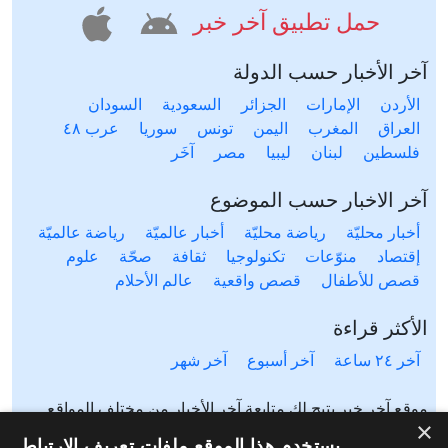
حمل تطبيق آخر خبر
آخر الأخبار حسب الدولة
الأردن
الإمارات
الجزائر
السعودية
السودان
العراق
المغرب
اليمن
تونس
سوريا
عرب ٤٨
فلسطين
لبنان
ليبيا
مصر
آخَر
آخر الاخبار حسب الموضوع
أخبار محليّة
رياضة محليّة
أخبار عالميّة
رياضة عالميّة
إقتصاد
منوّعات
تكنولوجيا
ثقافة
صحّة
علوم
قصص للأطفال
قصص واقعية
عالم الأحلام
الأكثر قراءة
آخر ٢٤ ساعة
آخر أسبوع
آخر شهر
موقع آخر خبر يتيح لك متابعة آخر الأخبار من مختلف المواقع
×
المحلية والعالمية. آخر خبر يشمل أخبار محلية لعدة دول مثل
يستخدم هذا الموقع ملفات تعريف الارتباط