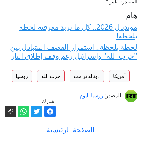
المصدر: "تاس"
هام
مونديال 2026.. كل ما تريد معرفته لحظة
بلحظة!
لحظة بلحظة.. استمرار القصف المتبادل بين
"حزب الله" وإسرائيل رغم وقف إطلاق النار
أمريكا
دونالد ترامب
حزب الله
روسيا
المصدر:
روسيا اليوم
شارك
الصفحة الرئيسية