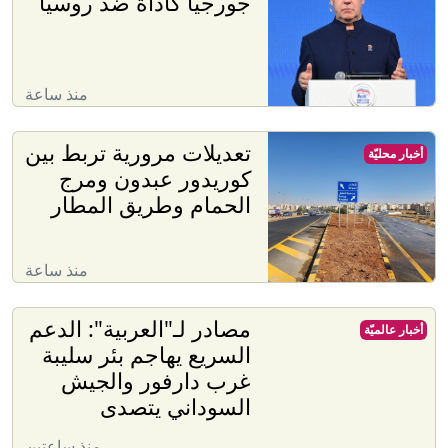
جورجيا كأداة ضد روسيا
منذ ساعة
تعديلات مرورية تربط بين
أخبار محليّة
كوريدور عبدون ومرج
الحمام وطريق المطار
منذ ساعة
مصادر لـ"العربية": الدعم
أخبار عالميّة
السريع يهاجم بئر سليبة
غرب دارفور والجيش
السوداني يتصدى
منذ ساعتين