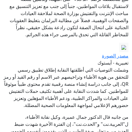
لاستقبال بلاغات المواطنين، جنباً إلى جنب مع تعزيز التنسيق مع
مباحث الإنترنت والتفتيش بوزارة الصحة لملاحقة العيادات
والصفحات الوهمية، فضلاً عن مطالبة البرلمان بتغليظ العقوبات
الجنائية على انتحال الصفة لتكون رادعة بشكل حقيقي، نظراً
للمخاطر القاتلة التي تحدق بالمرضى جراء هذه الجرائم.
مصدر الصورة
تعبيرية - آيستوك
وشملت التوصيات التي أطلقتها النقابة إطلاق تطبيق رسمي
للتحقق من هوية الأطباء وتراخيصهم عبر الاسم أو رقم القيد أو رمز
QR، إلى جانب دراسة إنشاء منصة رقمية تقدم محتوى طبياً موثوقاً
للمواطنين. كما شددت النقابة على أهمية تكثيف حملات التفتيش
على العيادات والمراكز الطبية، ودعم الأطباء المؤهلين وتعزيز
حضورهم الإعلامي لمواجهة المعلومات الصحية المضللة.
من جانبه قال الدكتور جمال عميرة، وكيل نقابة الأطباء،
ل"العربية.نت" و"الحدث.نت"، إن الفترة الأخيرة شهدت ضبط
العديد من منتحلي صفة الطبيب، الذين يقدمون أنفسهم للجمهور