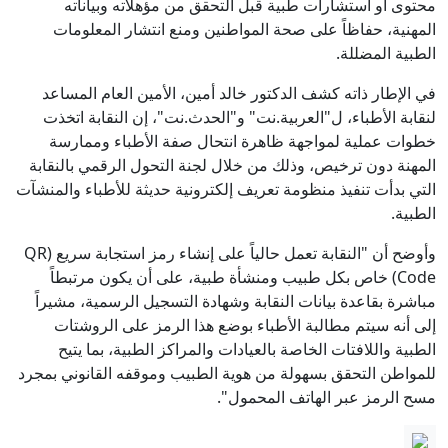
محتوى أو استشارات طبية قبل التحقق من مؤهلاته وبياناته
المهنية، حفاظاً على صحة المواطنين ومنع انتشار المعلومات
الطبية المضللة.
في الإطار ذاته كشف الدكتور خالد أمين، الأمين العام المساعد
لنقابة الأطباء، ل"العربية.نت" و"الحدث.نت"، إن النقابة اتخذت
خطوات عملية لمواجهة ظاهرة انتحال صفة الأطباء وممارسة
المهنة دون ترخيص، وذلك من خلال لجنة التحول الرقمي بالنقابة
التي بدأت تنفيذ منظومة تعريف إلكترونية حديثة للأطباء والمنشآت
الطبية.
وأوضح أن "النقابة تعمل حالياً على إنشاء رمز استجابة سريع (QR
Code) خاص بكل طبيب ومنشأة طبية، على أن يكون مرتبطاً
مباشرة بقاعدة بيانات النقابة وشهادة التسجيل الرسمية، مشيراً
إلى أنه سيتم مطالبة الأطباء بوضع هذا الرمز على الروشتات
الطبية واللافتات الخاصة بالعيادات والمراكز الطبية، بما يتيح
للمواطن التحقق بسهولة من هوية الطبيب وموقفه القانوني بمجرد
مسح الرمز عبر الهاتف المحمول".