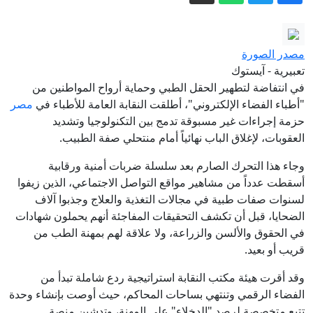
عمّان
بدء أعمال التصميم لتلفريك عمّان
مصدر الصورة
تعبيرية - آيستوك
هذا ما أنجزته الحكومة من "رؤية التحديث"
في انتفاضة لتطهير الحقل الطبي وحماية أرواح المواطنين من
"أطباء الفضاء الإلكتروني"، أطلقت النقابة العامة للأطباء في
مصر
خلال النصف الأول من 2026
حزمة إجراءات غير مسبوقة تدمج بين التكنولوجيا وتشديد
مدفيديف يتوقع لأرمينيا مصير جورجيا في
العقوبات، لإغلاق الباب نهائياً أمام منتحلي صفة الطبيب.
عام 2008
وجاء هذا التحرك الصارم بعد سلسلة ضربات أمنية ورقابية
لماذا فضل محمد صلاح الدوري التركي على
أسقطت عدداً من مشاهير مواقع التواصل الاجتماعي، الذين زيفوا
السعودي؟
لسنوات صفات طبية في مجالات التغذية والعلاج وجذبوا آلاف
أكثر من 148 ألف أسرة استفادت من
الضحايا، قبل أن تكشف التحقيقات المفاجئة أنهم يحملون شهادات
المساعدات العينية والنقدية خلال النصف
في الحقوق والألسن والزراعة، ولا علاقة لهم بمهنة الطب من
قريب أو بعيد.
الأول من العام
وقد أقرت هيئة مكتب النقابة استراتيجية ردع شاملة تبدأ من
الفضاء الرقمي وتنتهي بساحات المحاكم، حيث أوصت بإنشاء وحدة
تتبع متخصصة لرصد "الدخلاء" على المهنة، وتدشين منصة