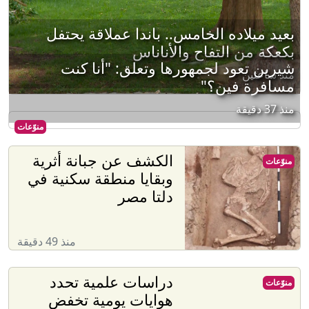
بعيد ميلاده الخامس.. باندا عملاقة يحتفل
بكعكة من التفاح والأناناس
شيرين تعود لجمهورها وتعلق: "أنا كنت
منذ ساعتين
مسافرة فين؟"
منذ 37 دقيقة
منوّعات
الكشف عن جبانة أثرية
منوّعات
وبقايا منطقة سكنية في
دلتا مصر
منذ 49 دقيقة
دراسات علمية تحدد
منوّعات
هوايات يومية تخفض