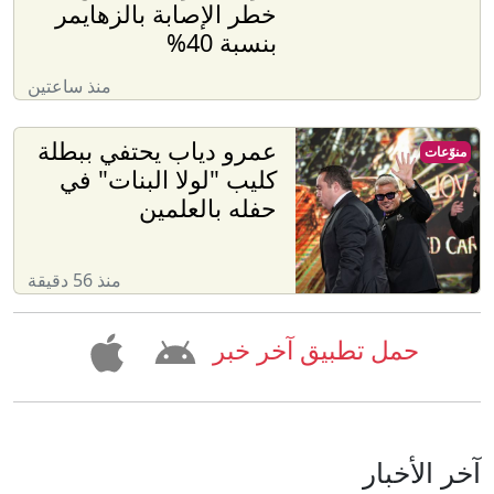
خطر الإصابة بالزهايمر
بنسبة 40%
منذ ساعتين
عمرو دياب يحتفي ببطلة
منوّعات
كليب "لولا البنات" في
حفله بالعلمين
منذ 56 دقيقة
حمل تطبيق آخر خبر
آخر الأخبار