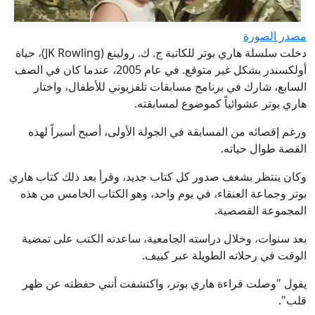
مصدر الصورة
دخلت سلسلة هاري بوتر للكاتبة ج. ك. رولينغ (JK Rowling)، حياة
أولكسندر بشكل غير متوقع. في عام 2005، عندما كان في الصف
السابع، شارك في برنامج مسابقات تلفزيوني للأطفال، واختار
هاري بوتر عشوائياً كموضوع لمسابقته.
ورغم إقصائه من المسابقة في الجولة الأولى، أصبح أسيراً لهذه
القصة طوال حياته.
وكان ينتظر بشغف صدور كل كتاب جديد، وقرأ بعد ذلك كتاب هاري
بوتر وجماعة العنقاء، في يوم واحد، وهو الكتاب الخامس من هذه
المجموعة القصصية.
بعد سنوات، وخلال دراسته الجامعية، ساعدته الكتب على تمضية
الوقت في رحلاته الطويلة عبر كييف.
يقول "وصلت قراءة هاري بوتر، واكتشفت أنني حفظته عن ظهر
قلب".