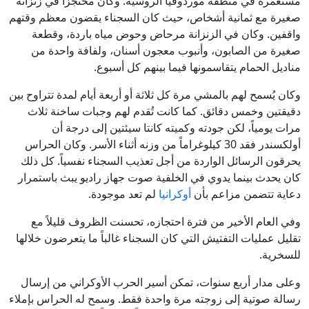
مستعمرة في منطقة موردوفيا الروسية. وكان محتجزاً في زنزانة
صغيرة مع ثمانية أشخاص، حيث كان السجناء يقضون معظم وقتهم
واقفين. وكان في الزنزانة مرحاض وحوض مياه باردة، وقطعة
صغيرة من الصابون، وأنبوب معجون أسنان، ولفافة واحدة من
مناديل الحمام يتقاسمونها فيما بينهم كل أسبوع.
وكان يُسمح لهم بالمشي مرة كل ثلاثة أو أربعة أيام لمدة تتراوح بين
دقيقتين وخمس دقائق. كما كانت تُقدم لهم وجبات ساخنة ثلاث
مرات يومياً، لكن جودته وكميته كانتا سيئتين إلى درجة أن
أولكسندر فقد 30 كيلوغراماً من وزنه أثناء الأسر. وكان الحراس
يحرقون الرسائل الواردة من أجل تعذيب السجناء نفسياً. كل ذلك
كان يحدث بينما يدوي في الخلفية صوت جهاز راديو يبث باستمرار
دعاية تتضمن مزاعم بأن
أوكرانيا
لم تعد موجودة.
وفي العام الأخير من فترة احتجازه، تحسنت الظروف قليلاً مع
تقليل عمليات التفتيش التي كان السجناء غالباً ما يتعرضون خلالها
للسخرية.
وعلى مدار أربع سنوات، تمكن أسير الحرب الأوكراني من إرسال
رسالة صوتية إلى زوجته مرة واحدة فقط. وسمح له الحراس بإملاء