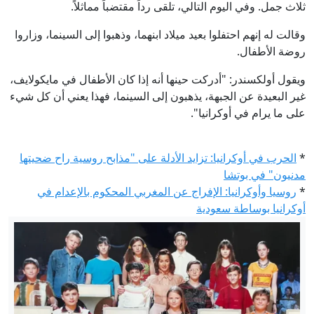
ثلاث جمل. وفي اليوم التالي، تلقى رداً مقتضباً مماثلاً.
وقالت له إنهم احتفلوا بعيد ميلاد ابنهما، وذهبوا إلى السينما، وزاروا
روضة الأطفال.
ويقول أولكسندر: "أدركت حينها أنه إذا كان الأطفال في مايكولايف،
غير البعيدة عن الجبهة، يذهبون إلى السينما، فهذا يعني أن كل شيء
على ما يرام في أوكرانيا".
*
الحرب في أوكرانيا: تزايد الأدلة على "مذابح روسية راح ضحيتها
مدنيون" في بوتشا
*
روسيا وأوكرانيا: الإفراج عن المغربي المحكوم بالإعدام في
أوكرانيا بوساطة سعودية