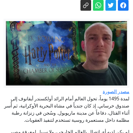
السير تباشر تنفيذ خطة مرورية مرنة
بالتزامن مع إعلان نتائج الثانوية العامة
نتنياهو رافضاً خطة ترامب لغزة: لا انسحاب
قبل نزع سلاح حماس
سارة نتنياهو.. من تنظيف المكاتب
ومقصورة الطائرة إلى كواليس الحكم
بالأسماء .. مدعوون لاستكمال إجراءات
التعيين في وزارة الصحة
إيران مباشر.. خامنئي يلتقي بزشكيان
وعراقجي يتحدث عن تبادل رسائل مع
واشنطن
مصدر الصورة
لمدة 1495 يوماً، تحول العالم أمام الرائد أولكسندر أيفانوف إلى
صندوق خرساني. إذ كان جندياً في مشاة البحرية الأوكرانية، ثم أُسر
أثناء القتال، دفاعاً عن مدينة ماريوبول. وسُجن في زنزانة رطبة
مظلمة داخل مستعمرة روسية تستخدم لتنفيذ العقوبات.
لم يكن لديه أي اتصال بالعالم الخارجي، ولا سبيل لمعرفة مصير