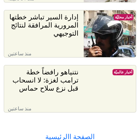
إدارة السير تباشر خطتها
أخبار محليّة
المرورية المرافقة لنتائج
التوجيهي
منذ ساعتين
نتنياهو رافضاً خطة
أخبار عالميّة
ترامب لغزة: لا انسحاب
قبل نزع سلاح حماس
منذ ساعتين
الصفحة االرئيسية