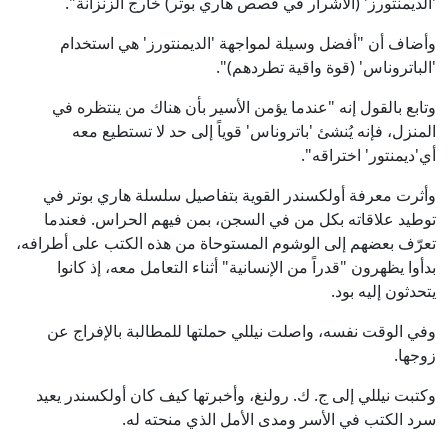
'الديمنتورز' (الأشرار في قصص هاري بوتر) خارج الزنزانة".
وأضاف أن "أفضل وسيلة لمواجهة 'الديمنتورز' هي استخدام
'الباتروناس' (قوة واقية تطردهم)".
وتابع بالقول إنه "عندما يؤمن الأسير بأن هناك من ينتظره في
المنزل، فإنه يُنشئ 'باتروناس' قوياً إلى حد لا تستطيع معه
أي'ديمنتور' اختراقه".
وأثرت معرفة أولكسندر القوية بتفاصيل سلسلة هاري بوتر في
توطيد علاقاته بكل من في السجن، بمن فيهم الحراس. فعندما
تعرّف بعضهم إلى الوشوم المستوحاة من هذه الكتب على أطرافه،
بدأوا يظهرون "قدراً من الإنسانية" أثناء التعامل معه، إذ كانوا
يتحدثون إليه بود.
وفي الوقت نفسه، واصلت نيللي حملتها للمطالبة بالإفراج عن
زوجها.
وكتبت نيللي إلى ج. ك. رولنغ، وأخبرتها كيف كان أولكسندر يعيد
سرد الكتب في الأسر ومدى الأمل الذي منحته له.