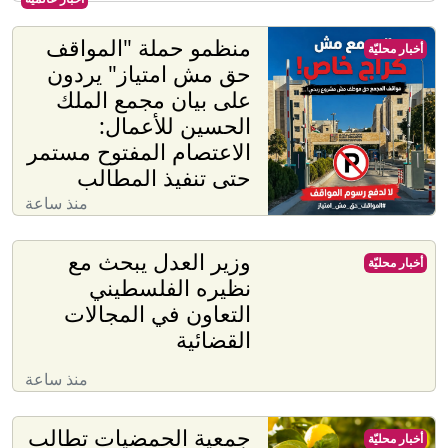
منظمو حملة "المواقف
أخبار محليّة
حق مش امتياز" يردون
على بيان مجمع الملك
الحسين للأعمال:
الاعتصام المفتوح مستمر
حتى تنفيذ المطالب
منذ ساعة
وزير العدل يبحث مع
أخبار محليّة
نظيره الفلسطيني
التعاون في المجالات
القضائية
منذ ساعة
جمعية الحمضيات تطالب
أخبار محليّة