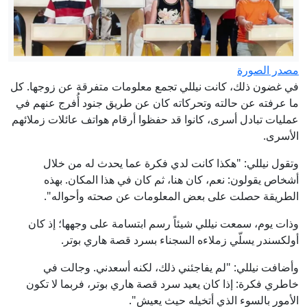
مصدر الصورة
في غضون ذلك، كانت نيللي تجمع معلومات متفرقة عن زوجها. كل
ما عرفته عن حالته وتحركاته كان عن طريق جنود أُفرج عنهم في
عمليات تبادل أسرى، كانوا قد حفظوا أرقام هواتف عائلات زملائهم
الأسرى.
وتقول نيللي: "هكذا كانت لدي فكرة عما يحدث له من خلال
أشخاص يقولون: نعم، كان هنا، ثم كان في هذا المكان. بهذه
الطريقة حصلت على بعض المعلومات عن صحته وأحواله".
وذات يوم، سمعت نيللي شيئاً رسم ابتسامة على وجهها؛ إذ كان
أولكسندر يسلّي زملاءه السجناء بسرد قصة هاري بوتر.
وأضافت نيللي: "لم يفاجئني ذلك، لكنه أسعدني. وجالت في
خاطري فكرة: إذا كان يعيد سرد قصة هاري بوتر، فربما لا تكون
الأمور بالسوء الذي أتخيله حيث يعيش".