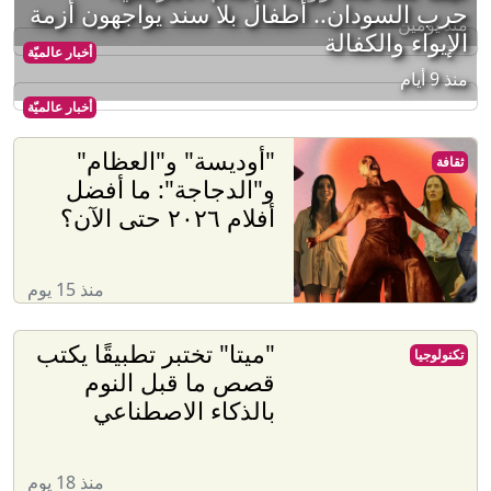
حرب السودان.. أطفال بلا سند يواجهون أزمة
منذ يومين
الإيواء والكفالة
أخبار عالميّة
منذ 9 أيام
أخبار عالميّة
"أوديسة" و"العظام"
ثقافة
و"الدجاجة": ما أفضل
أفلام ٢٠٢٦ حتى الآن؟
منذ 15 يوم
"ميتا" تختبر تطبيقًا يكتب
تكنولوجيا
قصص ما قبل النوم
بالذكاء الاصطناعي
منذ 18 يوم