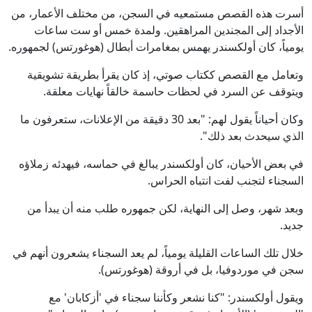
أسرت هذه القصص مستمعيه في السجن، من مختلف الأعمار، من
الأجداد إلى المجندين المراهقين. ولمدة خمس أو ست ساعات
يومياً، كان أولكسندر يهمس بمغامرات أبطال (هوغورتس) لجمهوره.
وتعامل مع القصص ككتاب صوتي، إذ كان يقرأ بطريقة تشويقية
ويتوقف عن السرد في لحظات حاسمة خالقاً نهايات معلقة.
وكان أحياناً يقول لهم: "بعد 30 دقيقة من الإعلانات، ستعرفون ما
الذي سيحدث بعد ذلك".
في بعض الأحيان، كان أولكسندر يبالغ في حماسه، فيهدئه زملاؤه
السجناء لتجنب لفت انتباه الحراس.
وبعد شهر، وصل إلى النهاية، لكن جمهوره طلب منه أن يبدأ من
جديد.
خلال تلك الساعات القليلة يومياً، لم يعد السجناء يشعرون أنهم في
سجن في موردوفيا، بل في أروقة (هوغورتس).
ويقول أولكسندر: "كنا نشعر وكأننا سجناء في 'أزكابان' مع