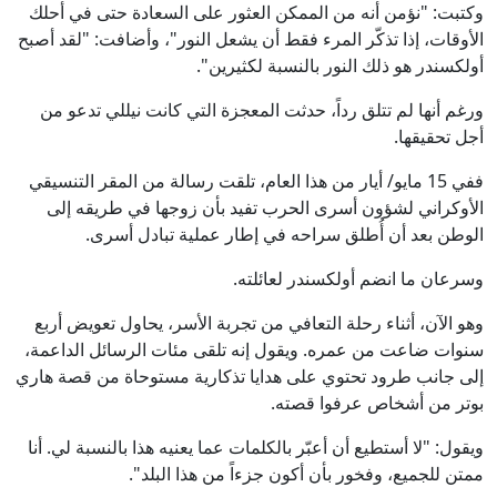
وكتبت: "نؤمن أنه من الممكن العثور على السعادة حتى في أحلك
الأوقات، إذا تذكّر المرء فقط أن يشعل النور"، وأضافت: "لقد أصبح
أولكسندر هو ذلك النور بالنسبة لكثيرين".
ورغم أنها لم تتلق رداً، حدثت المعجزة التي كانت نيللي تدعو من
أجل تحقيقها.
ففي 15 مايو/ أيار من هذا العام، تلقت رسالة من المقر التنسيقي
الأوكراني لشؤون أسرى الحرب تفيد بأن زوجها في طريقه إلى
الوطن بعد أن أُطلق سراحه في إطار عملية تبادل أسرى.
وسرعان ما انضم أولكسندر لعائلته.
وهو الآن، أثناء رحلة التعافي من تجربة الأسر، يحاول تعويض أربع
سنوات ضاعت من عمره. ويقول إنه تلقى مئات الرسائل الداعمة،
إلى جانب طرود تحتوي على هدايا تذكارية مستوحاة من قصة هاري
بوتر من أشخاص عرفوا قصته.
ويقول: "لا أستطيع أن أعبّر بالكلمات عما يعنيه هذا بالنسبة لي. أنا
ممتن للجميع، وفخور بأن أكون جزءاً من هذا البلد".