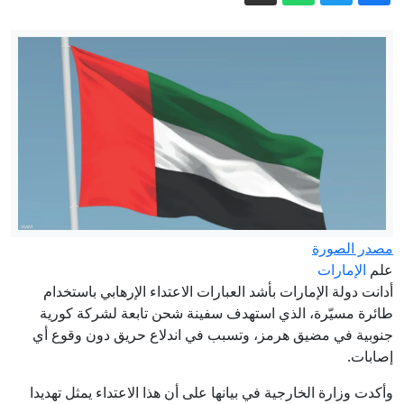
هوائية حارة من المملكة
الدوريات الخارجية تتعامل مع حادث تصادم
مركبتي شحن على الطريق الصحراوي
كيف غيّر حكم أمل مستقبل أطفال
الناجيات من الاغتصاب في مصر؟
مجلس التعاون الخليجي: الاعتداء الإيراني
على ناقلة "أدنوك" تهديد مباشر للملاحة
البحرية
غولدمان ساكس: سعر النفط قد يقفز إلى
120 دولارا في هذه الحالة
تعديلات مرورية تربط بين كوريدور عبدون
ومرج الحمام وطريق المطار
مصدر الصورة
علم
الإمارات
الجيطان: الأردن يحقق اكتفاءً ذاتيًا كاملًا في
أدانت دولة الإمارات بأشد العبارات الاعتداء الإرهابي باستخدام
منتجات غذائية وفائض قابل للتصدير
طائرة مسيّرة، الذي استهدف سفينة شحن تابعة لشركة كورية
جنوبية في مضيق هرمز، وتسبب في اندلاع حريق دون وقوع أي
إصابات.
وأكدت وزارة الخارجية في بيانها على أن هذا الاعتداء يمثل تهديدا