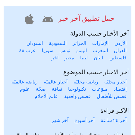
حمل تطبيق آخر خبر
آخر الأخبار حسب الدولة
الأردن
الإمارات
الجزائر
السعودية
السودان
العراق
المغرب
اليمن
تونس
سوريا
عرب ٤٨
فلسطين
لبنان
ليبيا
مصر
آخَر
آخر الاخبار حسب الموضوع
أخبار محليّة
رياضة محليّة
أخبار عالميّة
رياضة عالميّة
إقتصاد
منوّعات
تكنولوجيا
ثقافة
صحّة
علوم
قصص للأطفال
قصص واقعية
عالم الأحلام
الأكثر قراءة
آخر ٢٤ ساعة
آخر أسبوع
آخر شهر
موقع آخر خبر يتيح لك متابعة آخر الأخبار من مختلف المواقع