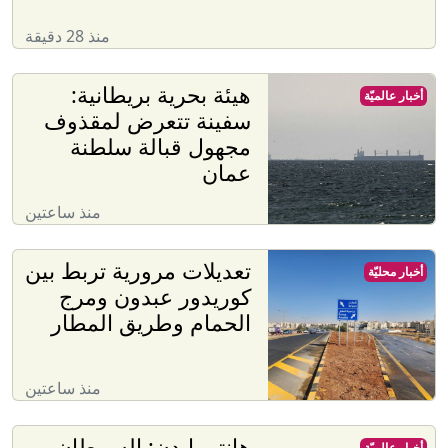
منذ 28 دقيقة
هيئة بحرية بريطانية:
أخبار عالميّة
سفينة تتعرض لمقذوف
مجهول قبالة سلطنة
عمان
منذ ساعتين
تعديلات مرورية تربط بين
أخبار محليّة
كوريدور عبدون ومرج
الحمام وطريق المطار
منذ ساعتين
هانتر بايدن: السرطان
أخبار عالميّة