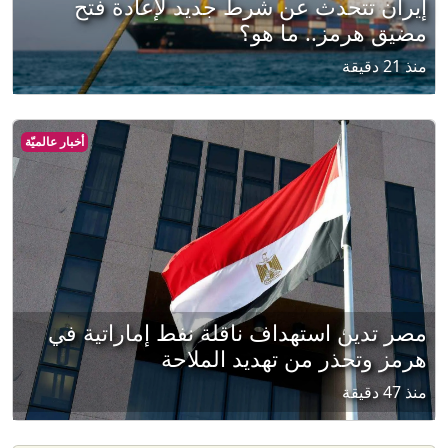
إيران تتحدث عن شرط جديد لإعادة فتح
مضيق هرمز.. ما هو؟
منذ 21 دقيقة
أخبار عالميّة
مصر تدين استهداف ناقلة نفط إماراتية في
هرمز وتحذر من تهديد الملاحة
منذ 47 دقيقة