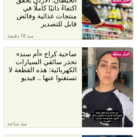
أخبار محليّة
اكتفاءً ذاتيًا كاملًا في
منتجات غذائية وفائض
قابل للتصدير
منذ 18 دقيقة
صاحبة كراج «أم سند»
أخبار محليّة
تحذر سائقي السيارات
الكهربائية: هذه القطعة لا
تستغنوا عنها .. فيديو
منذ ساعة