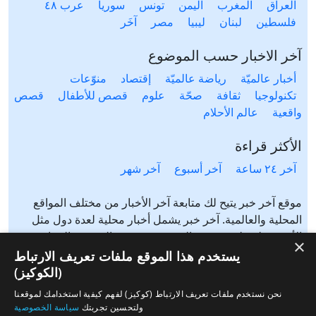
العراق
المغرب
اليمن
تونس
سوريا
عرب ٤٨
فلسطين
لبنان
ليبيا
مصر
آخَر
آخر الاخبار حسب الموضوع
أخبار عالميّة
رياضة عالميّة
إقتصاد
منوّعات
تكنولوجيا
ثقافة
صحّة
علوم
قصص للأطفال
قصص
واقعية
عالم الأحلام
الأكثر قراءة
آخر ٢٤ ساعة
آخر أسبوع
آخر شهر
موقع آخر خبر يتيح لك متابعة آخر الأخبار من مختلف المواقع
المحلية والعالمية. آخر خبر يشمل أخبار محلية لعدة دول مثل
الأردن، فلسطين، مصر، السعودية، تونس، المغرب، الجزائر،
×
عرب ٤٨، لبنان، العراق، اليمن وغيرها آخر خبر يتيح متابعة أخبار
يستخدم هذا الموقع ملفات تعريف الارتباط
من شتى المواضيع مثل: أخبار محلية، أخبار عالمية، رياضة،
(الكوكيز)
إقتصاد، ثقافة، منوعات وغيرها تابع الأخبار المحلية والعالمية من
نحن نستخدم ملفات تعريف الارتباط (كوكيز) لفهم كيفية استخدامك لموقعنا
مختلف المواقع الإخبارية: الجزيرة، العربية، بي بي سي، سي ان
ولتحسين تجربتك
سياسة الخصوصية