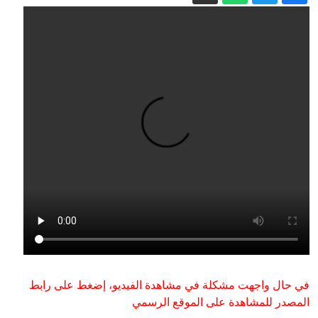
"​​مواليد الاغتصاب" في السودان: أطفال بلا
هوية
حاخام اليهود الأكبر في روسيا: يمكن تسوية
النزاعات في العالم في يوم واحد
قمة سعودية تركية باكستانية في جدة وسط
تسارع التطورات الإقليمية
"أزمة سبتة".. المغرب "مستعد" للتعاون
في إعادة القصر
الأمن الفيدرالي الروسي يفكك شبكة
"كريبتو" في موسكو تعمل لصالح كييف
إيران.. ترمب يؤكد السيطرة على هرمز
وطهران تتحدث عن اتفاق وشيك مع
مسقط
في حال واجهت مشكلة في مشاهدة الفيديو، إضغط على رابط
المصدر للمشاهدة على الموقع الرسمي