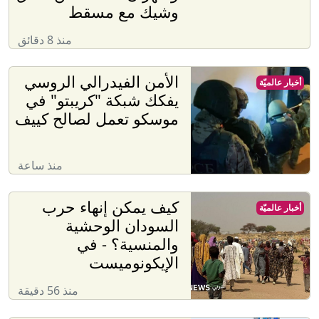
وشيك مع مسقط
منذ 8 دقائق
الأمن الفيدرالي الروسي
أخبار عالميّة
يفكك شبكة "كريبتو" في
موسكو تعمل لصالح كييف
منذ ساعة
كيف يمكن إنهاء حرب
أخبار عالميّة
السودان الوحشية
والمنسية؟ - في
الإيكونوميست
منذ 56 دقيقة