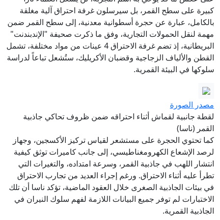
كبيرة على سطح القمر، بل سيرسلون غرفة احتراق آلية مغلقة
بالكامل، عبارة عن حجرة أسطوانية معدنية، إلى سطح القمر ضمن
مهمة لنقل الحمولات التجارية، وفق ما ذكرت صحيفة "الإندبندنت"
البريطانية، إذ تضم غرفة الاحتراق 4 عينات من مواد مختلفة، تشمل
القطن والألياف الزجاجية وقضبان الأكريليك، ستُشعل تباعاً لدراسة
سلوكها في البيئة القمرية.
مصدر الصورة
لقطة جانبية لقماش أثناء احتراقه ضمن ظروف تحاكي جاذبية
القمر (ناسا)
كما تحتوي الحجرة على مستشعر لقياس تركيز الأكسجين، وجهاز
لرصد الإشعاع الكهرومغناطيسي، إلى جانب كاميرات توثق كيفية
انتشار اللهب في جاذبية القمر، وسرعة امتداده، والتغيرات التي
تطرأ عليه أثناء الاحتراق. ورغم إجراء العديد من تجارب الاحتراق
في بيئات الجاذبية الصغرى خلال العقود الماضية، تؤكد ناسا أن تلك
الاختبارات لم توفر جميع البيانات اللازمة لفهم سلوك النيران في
الجاذبية القمرية.