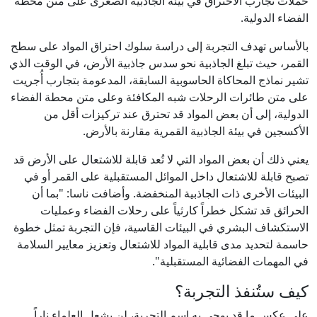
حملات تجارب الاحتراق في بيئة الجاذبية الصغرى على متن محطة
الفضاء الدولية.
بالأساس تهدف التجربة إلى دراسة سلوك احتراق المواد على سطح
القمر، حيث تبلغ الجاذبية نحو سدس جاذبية الأرض، في الوقت الذي
تشير نماذج المحاكاة الحاسوبية السابقة، المدعومة بتجارب أُجريت
على متن طائرات الرحلات شبه المكافئة وعلى متن محطة الفضاء
الدولية، إلى أن بعض المواد قد تحترق عند تركيزات أقل من
الأكسجين في بيئة الجاذبية القمرية مقارنة بالأرض.
يعني ذلك أن بعض المواد التي لا تُعد قابلة للاشتعال على الأرض قد
تصبح قابلة للاشتعال داخل الموائل المستقبلية على القمر أو في
البيئات الأخرى ذات الجاذبية المنخفضة. وأضافت ناسا: "بما أن
الحرائق قد تشكل خطراً كارثياً على رحلات الفضاء وعمليات
الاستكشاف البشري في البيئات القاسية، فإن التجربة تمثل خطوة
حاسمة لتحديد مدى قابلية المواد للاشتعال وتعزيز معايير السلامة
في المهمات الفضائية المستقبلية".
كيف ستُنفذ التجربة؟
على عكس ما قد يوحي به اسم التجربة، لن يشعل العلماء ناراً