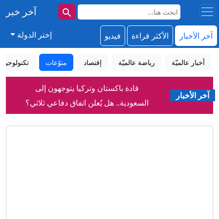
آخر خبر
إختر الدولة
آخر الأخبار
الأكثر قراءة
فيديو
أخبار عالميّة
رياضة عالميّة
إقتصاد
منوّعات
تكنولوجيا
قادة باكستان وتركيا يتوجهون إلى
آخر الأخبار
السعودية.. هل يُعلن اتفاق دفاعي ثلاثي؟
ماذا نعلم عن السعودي عبدالله الشهري بعد
تعيينه قائدا للتحالف البحري؟
مزاعم روسية بتورط الناتو في توجيه
ضربات أوكرانية ضد منشآت نفط روسية
كيف تقفز في نهر النيل من دون أن تبتل؟
رواج إعلان الأمير علي عدم تغير الموقف