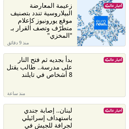
زعيمة المعارضة
أخبار عالميّة
البيلاروسية تندد بتصنيف
موقع يورونيوز كإعلام
متطرّف وتصف القرار بـ
"المخزي"
منذ 9 دقائق
بدأ بجديه ثم فتح النار
أخبار عالميّة
على مدرسة.. طالب يقتل
8 أشخاص في تايلند
منذ ساعة
لبنان.. إصابة جندي
أخبار عالميّة
باستهداف إسرائيلي
لجرافة للجيش في