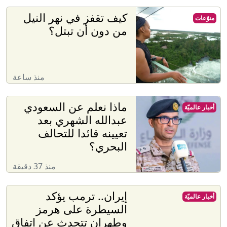
كيف تقفز في نهر النيل
منوّعات
من دون أن تبتل؟
منذ ساعة
ماذا نعلم عن السعودي
أخبار عالميّة
عبدالله الشهري بعد
تعيينه قائدا للتحالف
البحري؟
منذ 37 دقيقة
إيران.. ترمب يؤكد
أخبار عالميّة
السيطرة على هرمز
وطهران تتحدث عن اتفاق