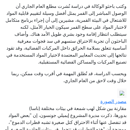
وكتب باحثو الوكالة في دراسة نُشرت مطلع العام الجاري أن
الوصول المباشر إلى القمر يمثل أفضل وسيلة لتقييم قابلية المواد
للاشتعال في البيئة القمرية، مشيرين إلى أن إجراء برنامج متكامل
لاختبار المواد على سطح القمر سيكون الخيار الأمثل، لكنه
سيتطلب انتظار إقامة وجود بشري طويل الأمد هناك. وأضاف
الباحثون أن تجربة الاحتراق ستسهم في سد فجوات معرفية
أساسية تتعلق بسلامة الحرائق داخل المركبات الفضائية، وقد تقود
نتائجها إلى تحديث المعايير المعتمدة لاختيار المواد المستخدمة في
تصنيع المركبات والمساكن الفضائية المستقبلية.
وبحسب الدراسة، قد تُطلق المهمة في أقرب وقت ممكن، ربما
خلال وقت لاحق من العام الجاري.
مصدر الصورة
مقارنة بين شكل لهب شمعة في بيئات مختلفة (ناسا)
بدورها، ذكرت مديرة المشروع إيميلي جونسون، إن "بعض المواد
قد تنفصل عنها أثناء الاحتراق كتل صغيرة تشبه قطرات الدموع"،
موضحة أن "هذه القطرات قد تتحول في بيئات الجاذبية الصغرى أو