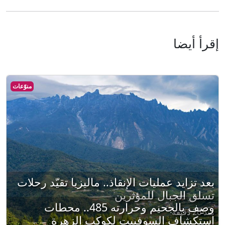
إقرأ أيضا
منوّعات
بعد تزايد عمليات الإنقاذ.. ماليزيا تقيّد رحلات
تسلق الجبال للمؤثرين
وصِف بالجحيم وحرارته 485.. محطات
منذ 26 دقيقة
استكشاف السوفييت لكوكب الزهرة