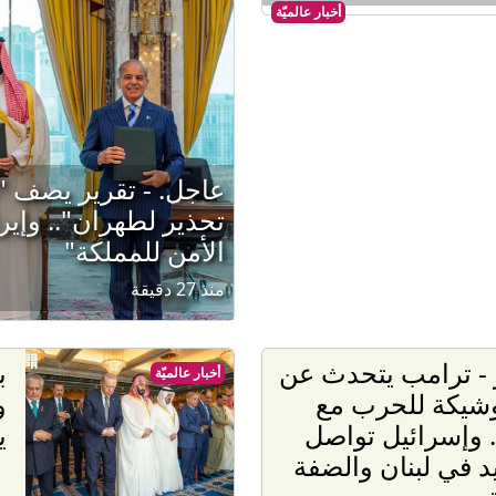
أخبار عالميّة
عاجل. - تقرير يصف "ا
تحذير لطهران".. وإير
الأمن للمملكة"
منذ 27 دقيقة
 - ترامب يتحدث عن
ب
أخبار عالميّة
وشيكة للحرب مع
و
. وإسرائيل تواصل
ي
د في لبنان والضفة