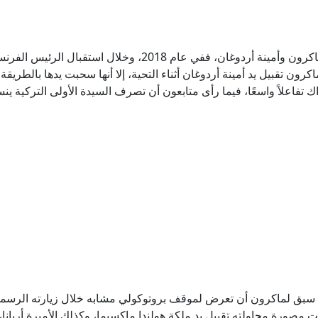
لم تكن الواقعة هي الأولى من نوعها بين ماكرون وأمينة أردوغان، فف
 تقبيل يد أمينة أردوغان أثناء التحية، إلا أنها سحبت يدها بالطريقة 
اك تفاعلاً واسعًا، فيما رأى متابعون أن تصرف السيدة الأولى التركية ينس
مصورة محاولته تقبيل يد ملكة هولندا ماكسيما، وكذلك الأميرة أريانا، ما