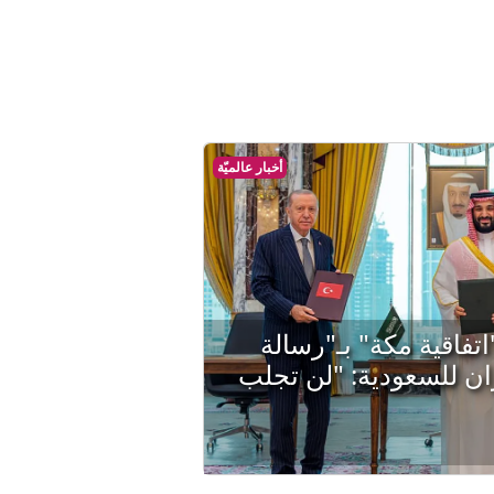
أخبار عالميّة
تفاقية مكة" بـ"رسالة
ان للسعودية: "لن تجلب