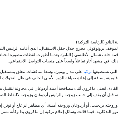
التحالف البحري الدفاعي بقيادة السعودية لحماية الممرات الب
الرئاسة التركية: "اتفاقية مكة" خطوة تاريخية تصون السلام والا
زاخاروفا: هجوم الرئيس البولندي على روسيا نتاج "عقد تاريخ
ناتو (الرئاسة التركية)
 لموقف بروتوكولي محرج خلال حفل الاستقبال، الذي أقامه الرئيس 
رواج إعلان الأمير علي عدم تغير الموقف من إنفانتينو رغم وصول 
ة حلف شمال الأطلسي ( الناتو)، بعدما أظهرت لقطات مصورة انحناءه ف
 لذلك، في مشهد أثار تفاعلاً واسعاً على منصات التواصل الاجتماعي.
فيديو. تايوان تختبر جاهزية الطوارئ عبر مناورة إنذار جوي
 التي تستضيفها
تركيا
على مدار يومين، وسط مناقشات تتعلق بمستقبل ال
قليمية، إضافة إلى إعادة صياغة الدور الأمني للحلف في ظل التحولات ا
إيران.. ترمب يؤكد السيطرة على هرمز وطهران تتحدث عن اتفاق و
القادة، انحنى ماكرون أثناء مصافحة أمينة أردوغان في محاولة لتقبيل ي
 قبل أن يقف إلى جانب زوجته والرئيس أردوغان وزوجته لالتقاط الصور
وجته بريجيت، أو أردوغان وزوجته أمينة، أي مظاهر انزعاج أو توتر، إذ
صور التذكارية. فيما قالت وسائل إعلام تركية إن ماكرون بدا وكأنه نسي