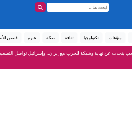
منوّعات
تكنولوجيا
ثقافة
صحّة
علوم
قصص للأط
مب يتحدث عن نهاية وشيكة للحرب مع إيران.. وإسرائيل تواصل التصعيد 
في أول اختباراته.. مدرب بلجيكا الجديد يستهل مهمته بفتح "ملف 
من بينها الحمص.. ما أبرز مصادر فيتامين "ب-6" الطبيعية؟
إيران تعلق على اتفاق الدفاع بين السعودية وتركيا وباكستا
رير يصف "اتفاقية مكة" بـ"رسالة تحذير لطهران".. وإيران للسعودية: "