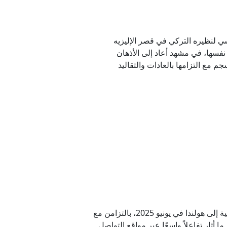
ي عام 2018، وخلال استقبال الرئيس الفرنسي لنظيره التركي في قصر الإليزيه
نفسها، في مشهد أعاد إلى الأذهان
جم مع التزامها بالعادات والتقاليد
أيضاً، لم يقتصر الأمر على ذلك فحسب، إذ سبق لماكرون أن تعرض لموقف بروتوكولي مشابه خلال زيارته الرسمية إلى هولندا في يونيو 2025، بالتزامن مع
 أثار تفاعلاً واسعًا عبر مواقع التواصل