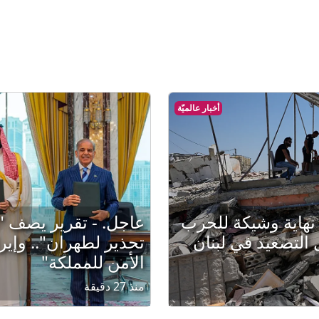
أخبار عالميّة
نهاية وشيكة للحرب
عاجل. - تقرير يصف "ا
 التصعيد في لبنان
تحذير لطهران".. وإير
الأمن للمملكة"
منذ 27 دقيقة