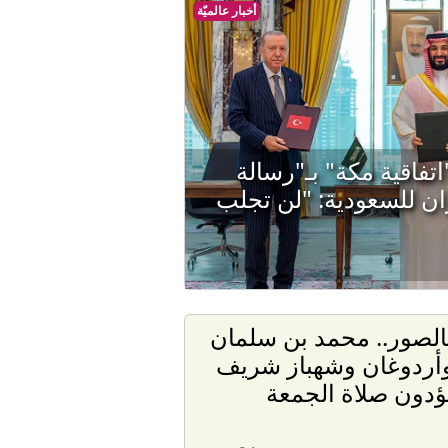
أخبار عالميّة
تفاقية مكة" بـ"رسالة
ان للسعودية: "لن تجلب
الصور.. محمد بن سلمان
أردوغان وشهباز شريف
ؤدون صلاة الجمعة