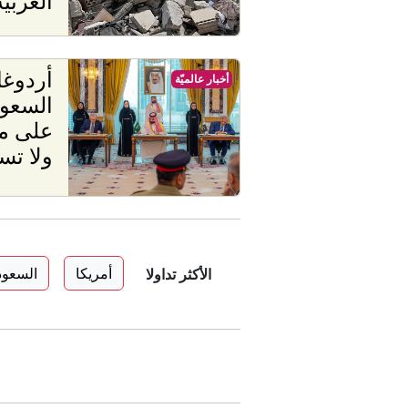
الغربية
أردوغا
أخبار عالميّة
السعود
على مب
ولا تس
أمريكا
السعود
الأكثر تداولا