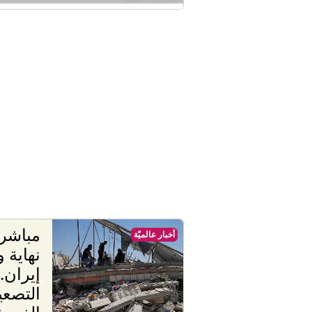
مباشر
أخبار عالميّة
نهاية 
إيران.
التصعي