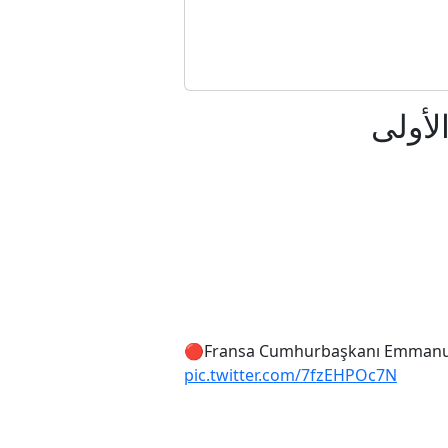
سني"؟
الشرق الأوسط؟
لأولى
ي وراء القرار؟
جراءات الأمنية
ود؟
ا؟
🔴Fransa Cumhurbaşkanı Emmanuel 
pic.twitter.com/7fzEHPOc7N
فه حتى الآن؟