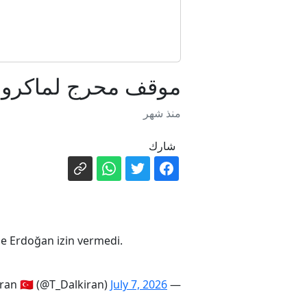
ح
موقف محرج لماكرون 
منذ شهر
ت
شارك
 Erdoğan izin vermedi.
July 7, 2026
— Tahir Dalkıran 🇹🇷 (@T_Dalkiran)