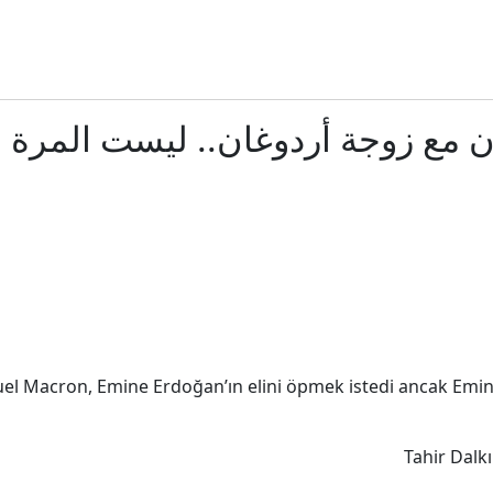
اتفاق دفاع مشترك بين السعودية وتركيا وباكستان.. "تحالف 
لف "الثلاثة الكبار".. كيف يعيد الاتفاق المشترك رسم خريطة الردع ب
مع زوجة أردوغان.. ليست المرة ا
الموساد يُبعد اثنين من كبار مسؤوليه.. خطة فاشلة لتغيير النظام الإيران
صعيد بين روسيا وأوكرانيا.. زيلينسكي يقر بصعوبة الوضع وبوتين يعزز الإ
أخطاء الصيف اليومية.. كيف تُبرِّد سيارتك وتحمي خزان الوق
إلى أين تتجه سياسة كولومبيا مع تنصيب "نمر ترمب" رئيس
Macron, Emine Erdoğan’ın elini öpmek istedi ancak Emine
اتفاقية الدفاع المشترك بين السعودية وباكستان وتركيا.. ما الذي نعر