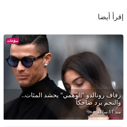
إقرأ أيضا
منوّعات
زفاف رونالدو "الوهمي" يحشد المئات..
والنجم يرد ضاحكاً
منذ 11 ساعة