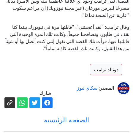
القصة، نفى ترامب وجود أي علاقة عاطفية بينه وبين الأميرة ديانا،
مصرحًا لبيرس مورغان (عبر مجلة نيوزويك) أن مزاعم سكوت
"عارية عن الصحة تمامًا".
وقال ترامب: "لقد أعجبتني". "قابلتها مرة في نيويورك بينما كنا
نقف في طابور، وتصافحنا جميعاً، وكانت تلك المرة الوحيدة التي
قابلتها فيها. قرأت تلك القصة التي تقول إنني كنت أتصل بها أو شيئاً
من هذا القبيل، وكانت تلك القصة كاذبة تماماً".
دونالد ترامب
المصدر:
سكاي نيوز
شارك
الصفحة الرئيسية