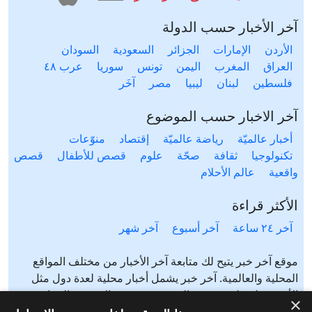
آخر الأخبار حسب الدولة
الأردن
الإمارات
الجزائر
السعودية
السودان
العراق
المغرب
اليمن
تونس
سوريا
عرب ٤٨
فلسطين
لبنان
ليبيا
مصر
آخَر
آخر الاخبار حسب الموضوع
أخبار عالميّة
رياضة عالميّة
إقتصاد
منوّعات
تكنولوجيا
ثقافة
صحّة
علوم
قصص للأطفال
قصص
واقعية
عالم الأحلام
الأكثر قراءة
آخر ٢٤ ساعة
آخر أسبوع
آخر شهر
موقع آخر خبر يتيح لك متابعة آخر الأخبار من مختلف المواقع
المحلية والعالمية. آخر خبر يشمل أخبار محلية لعدة دول مثل
الأردن، فلسطين، مصر، السعودية، تونس، المغرب، الجزائر،
×
عرب ٤٨، لبنان، العراق، اليمن وغيرها آخر خبر يتيح متابعة أخبار