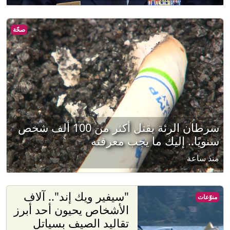
صحّة
سرطان الرئة يقتل أكثر من 100 ألف شخص
سنويًا.. إليك ما يجب معرفته
منذ ساعة
"سيفير ويك إند".. آلاف
منوّعات
الأشخاص يحيون أحد أبرز
تقاليد الصيف بسياتل