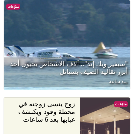
منوّعات
"سيفير ويك إند".. آلاف الأشخاص يحيون أحد
أبرز تقاليد الصيف بسياتل
منذ ساعة
زوج ينسى زوجته في
منوّعات
محطة وقود ويكتشف
غيابها بعد 6 ساعات