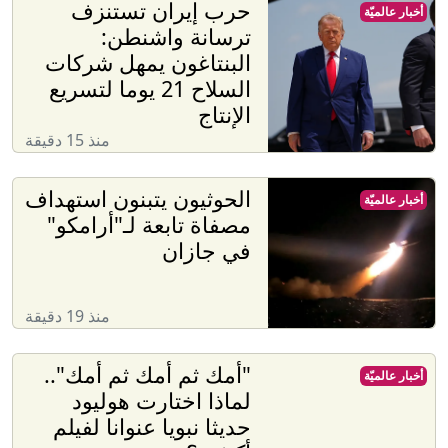
حرب إيران تستنزف
أخبار عالميّة
ترسانة واشنطن:
البنتاغون يمهل شركات
السلاح 21 يوما لتسريع
الإنتاج
منذ 15 دقيقة
الحوثيون يتبنون استهداف
أخبار عالميّة
مصفاة تابعة لـ"أرامكو"
في جازان
منذ 19 دقيقة
"أمك ثم أمك ثم أمك"..
أخبار عالميّة
لماذا اختارت هوليود
حديثا نبويا عنوانا لفيلم