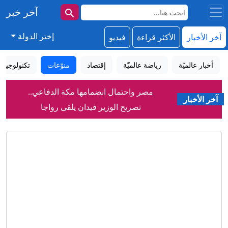
آخر خبر
إختر الدولة
آخر الأخبار
الأكثر قراءة
فيديو
أخبار عالميّة
رياضة عالميّة
إقتصاد
منوّعات
تكنولوجيا
مصر واحتمال انضمامها مكة الدفاعي..
آخر الأخبار
تصريح الوزير فيدان يلقى رواجا
مصادر تكشف لـCNN ما يقوله كبير
جنرالات ترامب عن الحرب مع إيران
بعد عشرة أعوام.. هل نجح قانون الاندماج
في ألمانيا؟
"سيفير ويك إند".. آلاف الأشخاص يحيون
أحد أبرز تقاليد الصيف بسياتل
سرطان الرئة يقتل أكثر من 100 ألف
شخص سنويًا.. إليك ما يجب معرفته