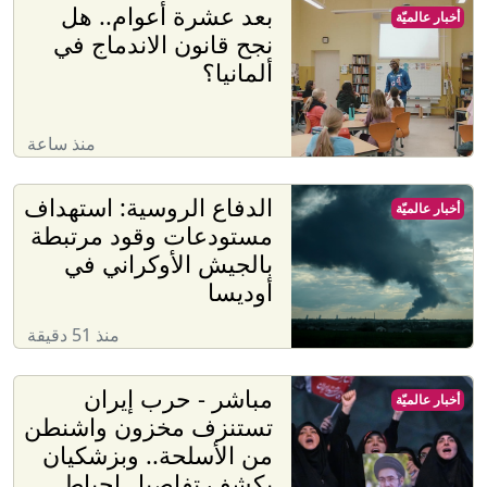
بعد عشرة أعوام.. هل
أخبار عالميّة
نجح قانون الاندماج في
ألمانيا؟
منذ ساعة
الدفاع الروسية: استهداف
أخبار عالميّة
مستودعات وقود مرتبطة
بالجيش الأوكراني في
أوديسا
منذ 51 دقيقة
مباشر - حرب إيران
أخبار عالميّة
تستنزف مخزون واشنطن
من الأسلحة.. وبزشكيان
يكشف تفاصيل إحباط