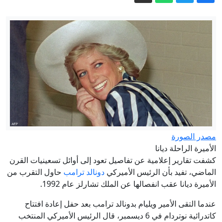
مرتبطة بالجيش الأوكراني في أوديسا
الحوثيون يعلنون استهداف منشأة
لـ"أرامكو" في جازان بطائرة مسيرة
"أمك ثم أمك ثم أمك".. لماذا اختارت هوليود
حديثا نبويا عنوانا لفيلم أكشن؟
اعتقال المئات على خلفية حرائق الغابات
في فرنسا، لكن من المسؤول؟
فجر الأحد.. السعودية تعلن إخماد حريق
اندلع بمنشأة لأرامكو في جيزان
مصدر الصورة
إيران مباشر.. اتفاق وشيك بين طهران
الأميرة الراحلة ديانا
كشفت تقارير إعلامية عن تفاصيل تعود إلى أوائل تسعينيات القرن
ومسقط والحرس الثوري يشترط لفتح
الماضي، تفيد بأن الرئيس الأميركي
دونالد ترامب
حاول التقرب من
هرمز
الأميرة ديانا عقب انفصالها عن الملك تشارلز عام 1992.
عندما التقى الأمير ويليام بدونالد ترامب بعد حفل إعادة افتتاح
كاتدرائية نوتردام في 6 ديسمبر، قال الرئيس الأميركي المنتخب