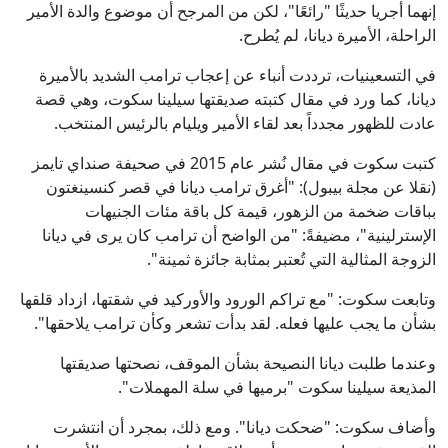
إنهما أجريا حديثًا "رائعًا"، لكن من المرجح أن موضوع والدة الأمير
الراحلة، الأميرة ديانا، لم يُطرح.
في التسعينيات، ترددت أنباء عن إعجاب ترامب الشديد بالأميرة
ديانا، كما ورد في مقال كتبته صديقتها سيلينا سكوت، وهي قصة
عادت للظهور مجدداً بعد لقاء الأمير ويليام بالرئيس المنتخب.
كتبت سكوت في مقال نُشر عام 2015 في صحيفة صنداي تايمز
(نقلا عن مجلة بيبول): "أغرق ترامب ديانا في قصر كنسينغتون
بباقات ضخمة من الزهور، قيمة كل باقة مئات الجنيهات
الإسترلينية"، مضيفةً: "من الواضح أن ترامب كان يرى في ديانا
الزوجة المثالية التي تُعتبر بمثابة جائزة ثمينة".
وتابعت سكوت: "مع تراكم الورود والأوركيد في شقتها، ازداد قلقها
بشأن ما يجب عليها فعله. لقد بدأت تشعر وكأن ترامب يلاحقها".
وعندما طلبت ديانا النصيحة بشأن الموقف، نصحتها صديقتها
المذيعة سيلينا سكوت "برميها في سلة المهملات".
وأضاف سكوت: "ضحكت ديانا". ومع ذلك، بمجرد أن انتشرت