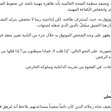
تصفه منظمة الصحة العالمية بأنه ظاهرة مهنية ناتجة عن ضغوط العمل ا
م، وانخفاض الكفاءة المهنية.
وق به، حيث تُستنزف طاقته، لكن إنتاجيته ربما لا تنخفض. يتزايد التش
 هذا الضيق سيُخلّ بالدور الذي شغله لسنوات.
يظهر على وجه الشخص الموثوق به خلال جزء من الثانية تعبير معقد قبل
 شعورية، على النحو التالي: "إذا قلت لا، فماذا سيظنون بي؟ إذا قللوا من
ة الرفض.
ت، في الفجوة بين تجربته الداخلية وسلوكه الخارجي.
فعلي
يف تجاه زملائه الذين كان دائماً سعيداً بمساعدتهم. يلاحظ أنه مُرهق في