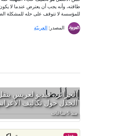
طاقته، وأنه يجب أن يعترض عندما لا يكون
للمؤسسة لا تتوقف على حله للمشكلة الطا
المصدر:
العربيّة
إقرأ أيضا
الجزائر.. فيديو لعريس ينق
الجدل حول تكاليف الأعرا
منذ 5 ساعات
تراكيب
منوّعات