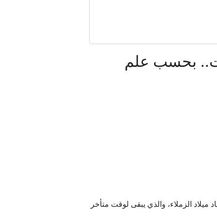
انيا؟
مت.. بحسب علم
ريطانيا
دفاعية
 ميلاد الزملاء، والذي يبقى لوقت متأخر