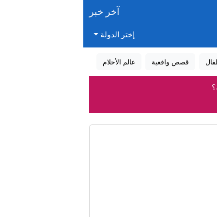
آخر خبر
إختر الدولة
فال
قصص واقعية
عالم الأحلام
؟
قرب دمشق
 والمكان المناسبين
وب لبنان"
 سعودية"