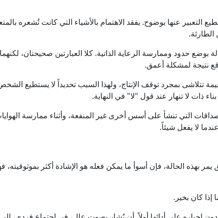
 التعبير عنها بوضوح. يفقد الاهتمام بالأشياء التي كانت تُشعره بالمتعة
الطارئة.
بوضع حدود وممارسة الرعاية الذاتية. كلا العبارتين صحيحتان، لكنهما عدي
قع نتيجة لمشكلة أعمق.
 قيمة تتلاشى بمجرد توقف الإنتاج، ولهذا السبب تحديداً لا يستطيع الشخص
ء ذات لا تنهار عند قول "لا" في النهاية.
صداقات التي تنشأ على أسس أخرى غير المنفعة، وأثناء ممارسة الهواي
دما لا يفعل شيئاً.
يمر بهذه الحالة، فإن أسوأ ما يمكن فعله هو الإشادة أكثر بموثوقيته، ف
إذا كان بخير.
إجباره على أدائها أولاً. أن يُشار بصوت عالٍ، في اجتماع فردي، إلى 