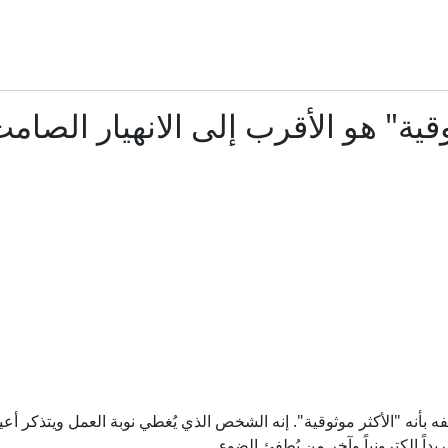
قتيلان بانفجار استهدف حافلة ركاب في ريف دمشق
حوار تحت ضجيج المسيّرات.. ماذا يجري خلف كواليس حرب أوكر
قية" هو الأقرب إلى الانهيار الصا
ميلر يكتب للجزيرة نت: هكذا انتصرتُ على داعمي الصهيونية في ب
هل يعيد التصعيد الجاري خلط أوراق المواجهة في اليمن؟
محمد صلاح: لماذا اختار النجم المصري طرابزون؟
قوة لا ترصدها الرادارات.. تركيا تعبر عتبة جديدة في صناعاتها ال
في مدينة تركية.. ماء الشرب يرافق قراءة القرآن منذ 31 عاما فما القصة؟
 "الأكثر موثوقية". إنه الشخص الذي يُغطي نوبة العمل ويتذكر أعياد
داً إلكترونياً وآخر من يُطفئ الضوء.