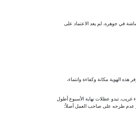
باً هو شيء أكثر هشاشة في جوهره. لم يعد الاعتماد على
في ميشيغان؟
فر هذه الهوية مكانة وكفاءة وانتماء،
ان وإسرائيل
وء غريب. تبدو عطلات نهاية الأسبوع أطول
در عدم طرحه على صاحب العمل أصلاً: