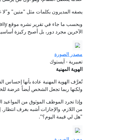
يصفه المديرون بكلمات مثل "متين" و"لا غنى
قائد الفرقة 76 يقدم ل
الآخرين مجرد دور، بل أصبح ركيزة أساسية
مصدر الصورة
تعبيرية - آيستوك
الهوية المهنية
تُعرَّف الهوية المهنية عادة بأنها إحساس ا
ولكنها ربما تجعل الشخص أيضاً عرضة للخ
وإذا تجرد الموظف الموثوق من المواعيد ال
من اللازم، والإجازات أشبه بغرف انتظار
"هل لي قيمة اليوم؟".
مصدر الصورة