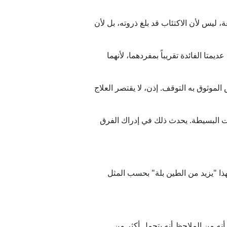
، ليس لأن الاكتئاب قد بلغ ذروته، بل لأن
متا الفائدة تقريباً بمفردهما، لأنهما
 الموثوق به التوقف. إذن، لا يقتصر العلاج
ات البسيطة. يحدث ذلك في إدراك الفرق
هذا "يزيد من الطين بلة" بحسب المثل
أنه من الملاحظ أنه يتحمل أكثر من