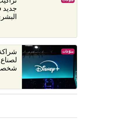
جديد 
البشر
شراكة 
منوّعات
لصناع 
شخصيا