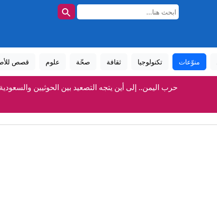
منوّعات
تكنولوجيا
ثقافة
صحّة
علوم
قصص للأط
حرب اليمن.. إلى أين يتجه التصعيد بين الحوثيين والسعودية
سوريا.. قتلى وجرحى في انفجار عبوة ناسفة بحافلة نقل ركاب 
ع اليمنية: الحوثي نفذ هجوما بالصواريخ والمسيّرات.. وسنرد في الزمان
مفاوضات روما.. إسرائيل ترفض تحديد مناطق انسحاب جديدة في جن
أول تعليق من الحكومة اليمنية بعد إعلان الحوثي استهداف "قوات