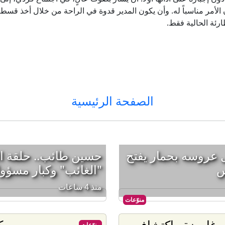
 الأمر مناسباً له. وأن يكون المدير قدوة في الراحة من خلال أخذ قسط
رئة الحالية فقط.
الصفحة الرئيسية
ل عروسه بحمار يفتح
حسين طائب.. حلقة ا
س
"الغائب" وكبار مسؤول
منذ 4 ساعات
منوّعات
 غامضة.. اكتشاف
ك
منوّعات