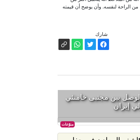
 من الراحة لنفسه. وأن يوضح أن قيمته
شارك
لوصل بين مجتبى خامنئي
ي إيران
منوّعات
اشف المعادن في حفل