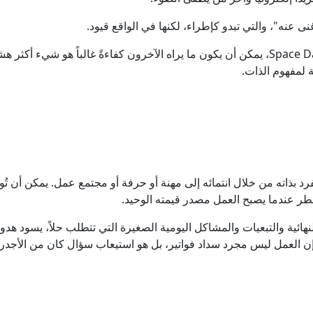
تحليل يكشف حملة ضد عبدول السيد.. من يقف وراءها؟
 عنه"، والتي تبدو كإطراء، لكنها في الواقع قيود.
بوتين تقريرا مفصلا حول الوضع في قطاع دوبروبولسكي في دونيتسك
وبحسب ما جاء في تقرير نشره موقع Space Daily، يمكن أن يكون ما يراه الآخرون كفاءةً غال
 لمفهوم الذات.
زيلينسكي: أوكرانيا تقترب من بناء درعها الصاروخية
الدفاع الروسية: تدمير 281 مسيرة جوية معادية خلال 12 ساعة
الولايات المتحدة: ما دلالات فوز السيد بترشيح الحزب الديمقراطي 
لفرد بذاته من خلال انتمائه إلى مهنة أو حرفة أو مجتمع عمل. يمكن أن تُو
طر عندما يصبح العمل مصدر قيمته الوحيد.
إيران.. ترقب لاتفاق بشأن هرمز وانتهاء جولة مفاوضات روما بين لبن
نهائية والتبعيات والمشاكل اليومية الصغيرة التي تتطلب حلاً، يسود هد
. إن العمل ليس مجرد سداد فواتير، بل هو استيعاب سؤال كان من الأج