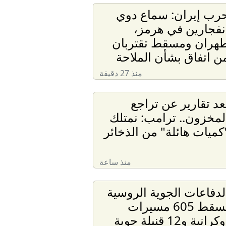
رب إيران: سماع دوي
نفجارين في هرمز،
هران ومسقط تقتربان
ن اتفاق بشأن الملاحة
منذ 27 دقيقة
عد تقارير عن تراجع
لمخزون.. ترامب: نمتلك
كميات هائلة" من الذخائر
منذ ساعة
لدفاعات الجوية الروسية
تسقط 605 مسيرات
أوكرانية و12 قنبلة جوية