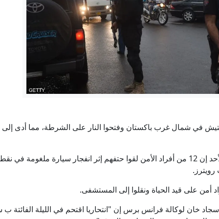
"كأني حفرت قبري بيدي": هل يغيّر الذكاء الاصطناعي مصير آلاف العا
ن تحيي ذكرى هيروشيما بدعوة إلى نزع السلاح النووي وتتجنب الإشارة إل
إيران وسلطنة عُمان تقتربان من اتفاق بشأن هرمز.. إليكم آخر ا
 وإسرائيل".. ترامب يشن "هجوماً لاذعاً" ضد عبدالرحمن السيد الفائز با
"لا يحب الشعب اليهودي".. ترامب يشن هجوما لاذعا على السيد بسب
ب يتحدث عن تقدم المحادثات مع إيران.. الجيش الإسرائيلي يعترف بس
وأوضح مسؤول كبير في الشرطة اليوم الأحد إن 12 من أفراد الأمن لقوا حتفهم إثر انفجار
رويترز.
اد خان لوكالة فرانس برس إن "انتحاريا اقتحم في الليلة الفائتة ب 