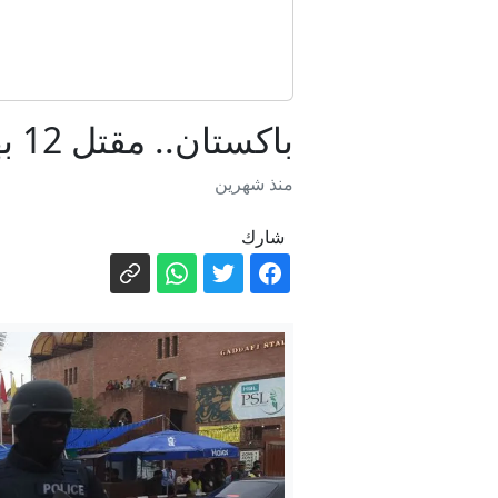
باكستان.. مقتل 12 بهجوم بسيارة مفخخة استهدف نقطة تفتيش
منذ شهرين
شارك
ال