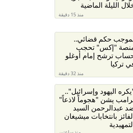
لال الليلة الماضية
منذ 15 دقيقة
موجب حكم قضائي..
نصة "إكس" تحجب
ساب ترشح إمام أوغلو
ي تركيا
منذ 32 دقيقة
يكره اليهود وإسرائيل"..
رامب يشن "هجوماً لاذعاً"
د عبدالرحمن السيد
لفائز بانتخابات ميشيغان
لتمهيدية
منذ ساعتين