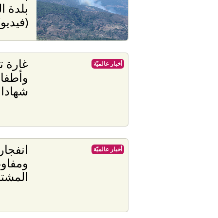
بلدة ا
(فيديو)
غارة ت
أخبار عالميّة
وأطفال
شهادا
انفجا
أخبار عالميّة
ومفاوض
المشت