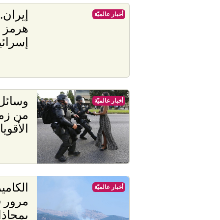
إيران.
أخبار عالميّة
هرمز و
إسرائي
وسائل 
أخبار عالميّة
من زم
الأقويا
الكامي
أخبار عالميّة
مرور ق
بمحاذا