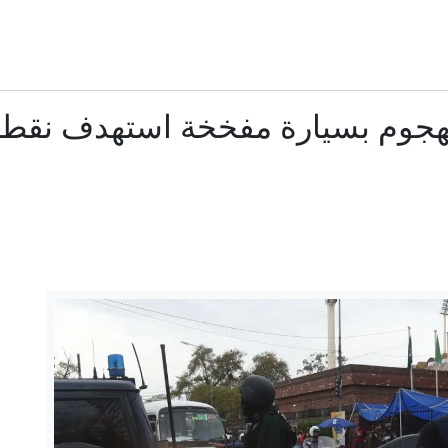
علاء مبارك يعلّق على التعاطف مع إيران وتصريح عراقجي بعد مس
غارة تمزق أما وجنينها وأطفال تلتهمهم النيران.. شهادات مؤلمة
مقتل جنديين إسرائيليين وإصابة 4 في جنوب لبنان
مضيق هرمز على أعتاب تسوية.. ما مطالب إيران وما شروط الولايا
خارجية الروسية: الرواية الألمانية لتفجير "السيل الشمالي" تتجاهل دور
كيف ينظر أطراف الصراع للاتفاق المرتقب بشأن هرمز؟
الدفاع الروسية: ضربنا سفينتين محملتين بشحنات عسكرية قبالة سو