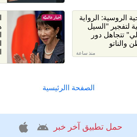
ية الروسية: الرواية
ا
أخبار عالميّة
ية لتفجير "السيل
ه
ي" تتجاهل دور
ا
 والناتو
ا
ا
منذ ساعة
الصفحة االرئيسية
حمل تطبيق آخر خبر