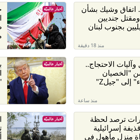
. اتفاق وشيك بشأن
ح
أخبار عالميّة
مقتل جنديين
ا
ليين بجنوب لبنان
ط
م
منذ 18 دقيقة
وآليات الاحتجاج..
ب
أخبار عالميّة
ن "الخصيان
ا
ء" إلى "جيلZ"
"
منذ ساعة
رات ترصد لحظة
ا
أخبار عالميّة
ذيفة إسرائيلية
ة منزل مأهول في