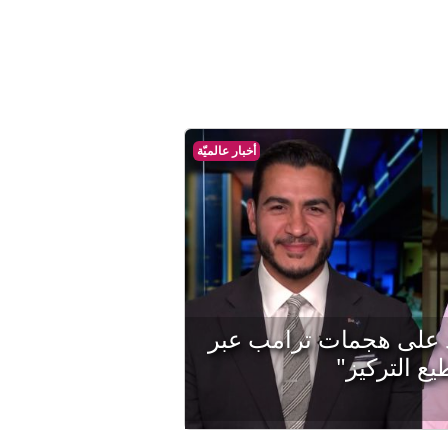
أخبار عالميّة
د على هجمات ترامب عبر