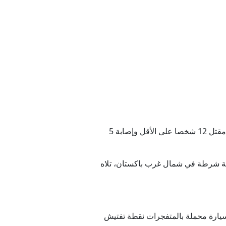
ملين فعلاً؟
ى الولايات المتحدة
لمستجدات
نتخابات ميشيغان التمهيدية
ب إسرائيل
فجّر مسلحون سيارة مفخخة عند نقطة تفتيش في شمال غرب باكستان وفتحوا النار على الشرطة، مما أدى إلى مقتل 12 شخصا على الأقل وإصابة 5
قوط قتيلين في جنوب لبنان
 سيارة ملغومة في نقطة شرطة في شمال غرب باكستان، تلاه
سيارة محملة بالمتفجرات نقطة تفتيش