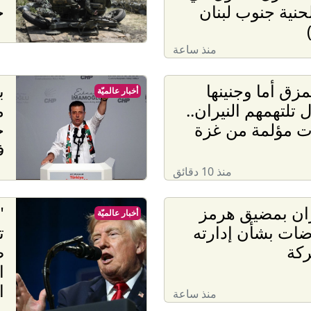
لحنية جنوب لبنان
خ
منذ ساعة
مزق أما وجنينها
ب
أخبار عالميّة
 تلتهمهم النيران..
م
ت مؤلمة من غزة
ح
ف
منذ 10 دقائق
ران بمضيق هرمز
"
أخبار عالميّة
ات بشأن إدارته
ت
ركة
ض
ا
ا
منذ ساعة