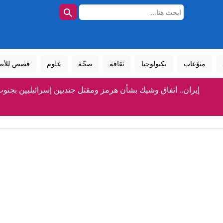
منوّعات
تكنولوجيا
ثقافة
صحّة
علوم
قصص للأط
إيران.. اتفاق وشيك بشأن هرمز ومقتل جنديين إسرائيليين بجنوب
إيران: سماع دوي انفجارين في هرمز، طهران ومسقط تقتربان من اتف
بعد تقارير عن تراجع المخزون.. ترامب: نمتلك "كميات هائلة" من 
عبدالرحمن السيد يرد على هجمات ترامب عبر CNN: "الرجل لا يستطيع التركيز"
وسائل وآليات الاحتجاج.. من زمن "الخصيان الأقوياء" إلى "جيلZ