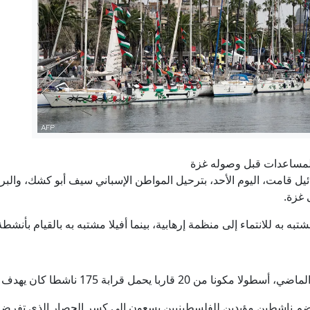
علاج السرطان بـ"بيكربونات الصوديوم".. أطباء يحذرون من وصف
ذكرى السنوية الثانية لبدء الهجوم الأوكراني على كورسك.. الخارجية 
ع بيدرو سانشيز ثمن مواقفه في أزمة سبتة، باعتباره استثناءً تقدمياً في 
جواسيس بالقطعة.. كيف تخترق إيران إسرائيل من الداخل
مساعدات قبل وصوله غزة
رباعي النكد على ترمب.. تيار يعيد تشكيل الحزب الديمقرا
يل قامت، اليوم الأحد، بترحيل المواطن الإسباني سيف أبو كشك، والبرازيل
 غزة.
إيران.. غارات إسرائيلية جنوبي لبنان وترقب لاتفاق بشأن هر
به به للانتماء إلى منظمة إرهابية، بينما أفيلا مشتبه به بالقيام بأنشطة 
رابة 175 ناشطا كان يهدف لنقل مساعدات ل قطاع غزة.
م ناشطين مؤيدين للفلسطينيين يسعون إلى كسر الحصار الذي تفرضه