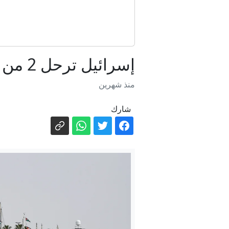
إسرائيل ترحل 2 من نشطاء أسطول مساعدات كان متجها إلى غزة
منذ شهرين
شارك
5 أيام من الصمت.. ماذا حدث لصاحب "إسرائيل: الطريق إلى الهاوية" في مطار بن غوريون؟ (فيديو)
"لا نستطي