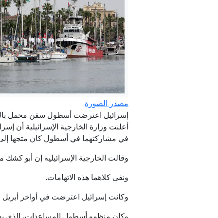
في ال
هل يدف
مصدر الصورة
إسرائيل اعترضت أسطول سفن محمل بال
أعلنت وزارة الخارجية الإسرائيلية أن إسرائ
في مشاركتهما في أسطول كان متجها إلى
وقالت الخارجية الإسرائيلية إن أبو كشك مشت
ونفى كلاهما هذه الاتهامات.
وكانت إسرائيل اعترضت في أواخر أبريل الماضي، أسطولا مكونا من 20 قاربا يحمل ق
وكان منظمو أسطول المساعدات، الذي يض