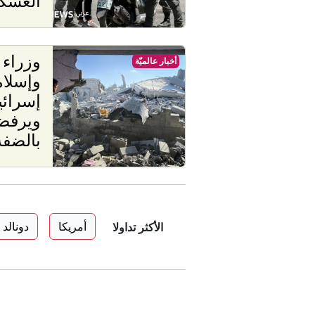
العسك
أخبار عالميّة
وإسلام
إسرائ
ويرفض
بالضفة
أمريكا
دونالد
الأكثر تداولا