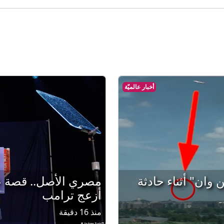
أخبار عالميّة
وان" أثناء حادثة
مصري الأصل.. قصة عب
أزعج ترامب
منذ 16 دقيقة