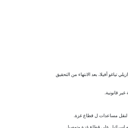
ات الموت
الروسية تسمي هدفه
أوروبا؟ - الغارديان
؟
طي
ي تياغو أفيلا، بعد الانتهاء من التحقيق
مز
غير قانونية.
 إسرائيل على قطاع غزة وتوصيل