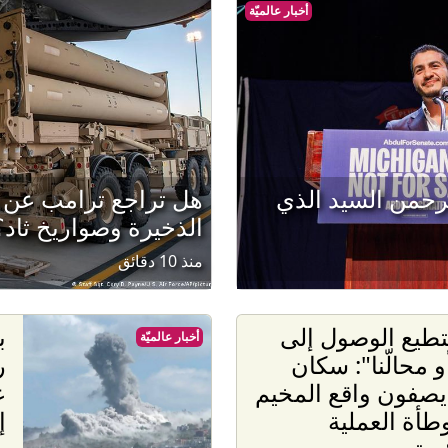
أخبار عالميّة
رحمن السيد الذي
هل تراجع ترامب عن 
الذخيرة وصواريخ ثاد؟
منذ 10 دقائق
تطيع الوصول إلى
ب
أخبار عالميّة
أو محالّنا": سكان
ر
 يصفون واقع المخيم
ع
أة العملية
إ