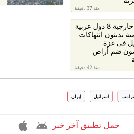
رية
منذ 37 دقيقة
وزراء خارجية 8 دول عربية
ية يدينون انتهاكات
يل في غزة
ون ضم أراض
منذ 42 دقيقة
 ترامب
اسرائيل
إيران
حمل تطبيق آخر خبر