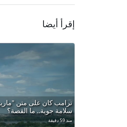
إقرأ أيضا
ترامب كان على متن "مارين 
سلامة جوية.. ما القصة؟
منذ 59 دقيقة