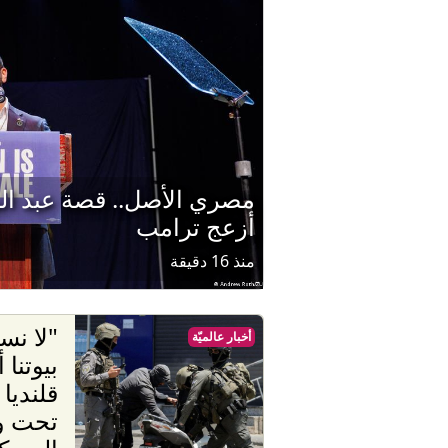
مصري الأصل.. قصة عبد ال
أزعج ترامب
منذ 16 دقيقة
"لا نس
أخبار عالميّة
بيوتنا 
قلنديا
تحت وط