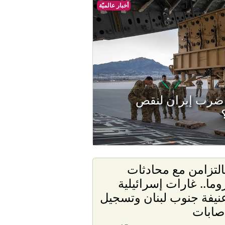
أخبار عالميّة
ضرب إيران لنقص
التزامن مع محادثات
وما.. غارات إسرائيلية
نيفة جنوب لبنان وتسجيل
صابات