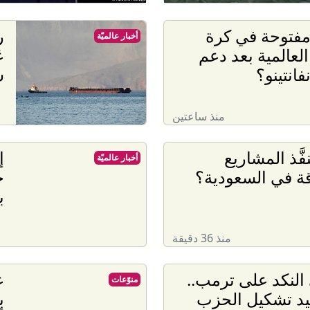
فتوحة في كرة
ر
أخبار عالميّة
العالمية بعد دعم
نفانتينو؟
ش
منذ ساعتين
فَّذ المشاريع
إ
أخبار عالميّة
قة في السعودية؟
ج
ب
منذ 36 دقيقة
النكد على ترمب..
ع
منوّعات
عيد تشكيل الحزب
ب