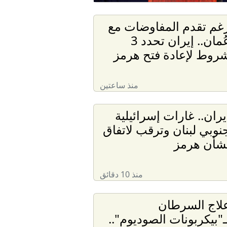
غم تقدم المفاوضات مع
عُمان.. إيران تحدد 3
روط لإعادة فتح هرمز
منذ ساعتين
يران.. غارات إسرائيلية
نوبي لبنان وترقب لاتفاق
شأن هرمز
منذ 10 دقائق
لاج السرطان
ـ"بيكربونات الصوديوم"..