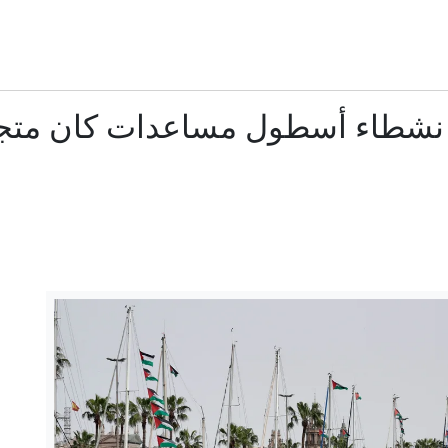
أوضح صورة التقطت للشمس تكشف عن تفاصيل غامضة
الشيباني يؤكد من أنقرة العمل على إنهاء السلاح خارج سلطة ا
8 دول عربية وإسلامية تحذر من تقويض إسرائيل لاتفاق غزة وترفض الضم والتهجير
هل تراجع ترامب عن ضرب إيران لنقص الذخيرة وصواريخ ثا
السعودية تعيّن قائدا للتحالف البحري وتعلن انضمام دول جدي
ع الوصول إلى بيوتنا أو محالّنا": سكان قلنديا يصفون واقع المخيم تحت