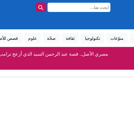
منوّعات
تكنولوجيا
ثقافة
صحّة
علوم
قصص للأط
مصري الأصل.. قصة عبد الرحمن السيد الذي أزعج ترامب
ترامب كان على متن "مارين وان" أثناء حادثة سلامة جوية.. ما 
رغم تقدم المفاوضات مع عُمان.. إيران تحدد 3 شروط لإعادة فتح هرمز
كيف تُنفَّذ المشاريع العملاقة في السعودية؟
حرب مفتوحة في كرة القدم العالمية بعد دعم فيفا لإنفانتين