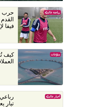
حرب م
رياضة عالميّة
القدم 
فيفا لإ
كيف تُن
منوّعات
العملا
رباعي 
أخبار عالميّة
تيار ي