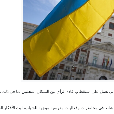
شريف يترأس وفدا باكستانيا إلى السعودية في زيارة "تتجاوز أزمات
10 تريليونات دولار.. كيف أصبحت الجريمة الرقمية ثالث أكبر اقتصاد بالعالم؟
ما حقيقة تنامي النفوذ الروسي على مسارات الهجرة إلى أورو
ء السوري يحدد مواعيد النطق بالحكم في قضايا عاطف نجيب ووسيم 
تصمد الجولة السابعة من مفاوضات لبنان وإسرائيل في روما أمام الت
إيران.. غارات إسرائيلية جنوبي لبنان وترقب لاتفاق بشأن هر
ي تعمل على استقطاب قادة الرأي بين السكان المحليين بما في ذلك بي
ن بنشاط في محاضرات وفعاليات مدرسية موجهة للشباب، لبث الأفكار