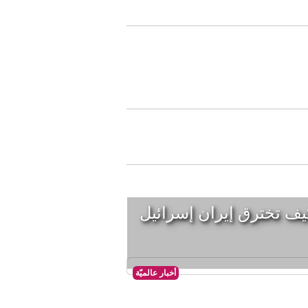
ف تخترق إيران إسرائيل
أخبار عالميّة