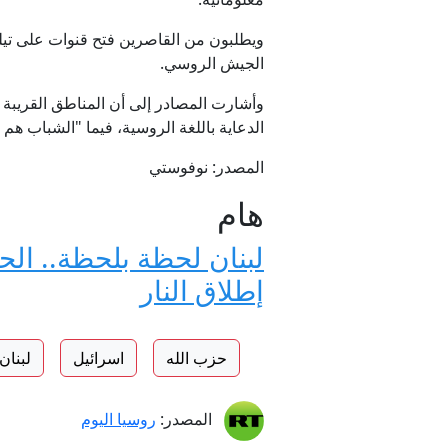
ويطلبون من القاصرين فتح قنوات على تي
الجيش الروسي.
وأشارت المصادر إلى أن المناطق القريبة 
الدعاية باللغة الروسية، فيما "الشباب هم 
المصدر: نوفوستي
هام
لبنان لحظة بلحظة.. ال
إطلاق النار
حزب الله
اسرائيل
لبنان
المصدر:
روسيا اليوم