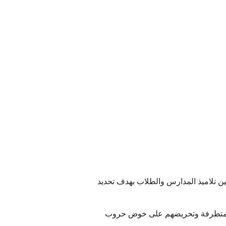
" المنطقة
با؟
الأسد وأحمد حسون
صعيد في الجنوب؟
مز
ن تلاميذ المدارس والطلاب بهدف تحديد
 المتطرفة وتحريضهم على خوض حروب