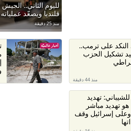
لليوم الثاني.. الجيش 
قلنديا ويصعّد عملياته 
منذ 25 دقيقة
النكد على ترمب..
ت
أخبار عالميّة
عيد تشكيل الحزب
م
قراطي
إ
و
منذ 44 دقيقة
للشيباني: تهديد
هو تهديد مباشر
 وعلى إسرائيل وقف
تها
منذ 16 دقيقة