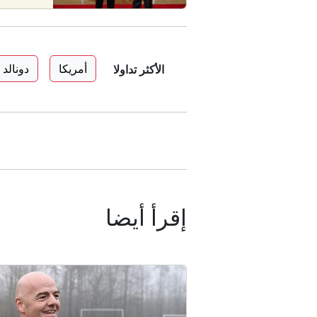
أمريكا
دونالد
الأكثر تداولا
إقرأ أيضا