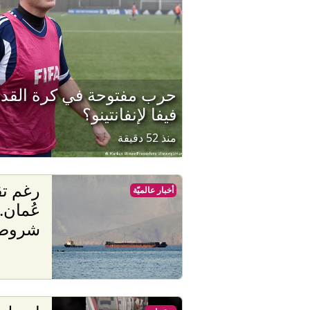
حرب مفتوحة في كرة القدم 
فيفا لإنفانتينو؟
منذ 52 دقيقة
رغم تق
أخبار عالميّة
شروط 