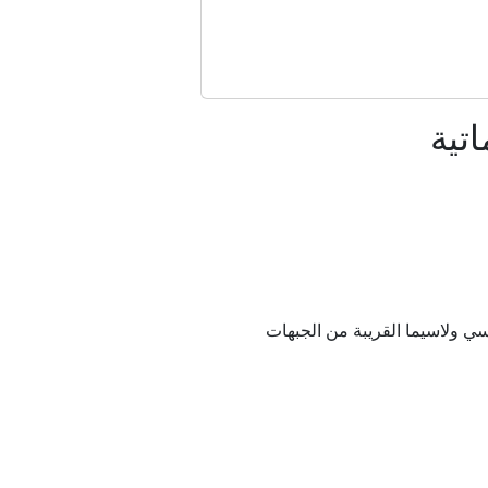
عتقالات والهدم
تية
ق الأوسط
طي
الماضي؟
ي ولاسيما القريبة من الجبهات
 جنديين إسرائيليين