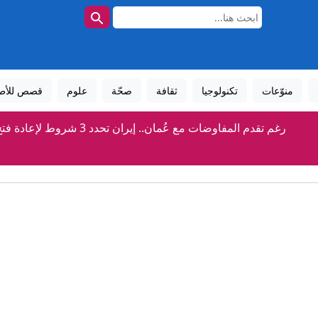
منوّعات
تكنولوجيا
ثقافة
صحّة
علوم
قصص للأط
رغم تقدم المفاوضات مع عُمان.. إيران تحدد 3 شروط لإعادة فتح هرمز
بعد هجومين قرب باب المندب.. هل تتصاعد تهديدات الملاحة في البح
جواسيس بالقطعة.. كيف تخترق إيران إسرائيل من الداخل
حرب مفتوحة في كرة القدم العالمية بعد دعم فيفا لإنفانتين
اضطرابات جوية تتسبّب بهبوط مفاجئ لطائرة هندية