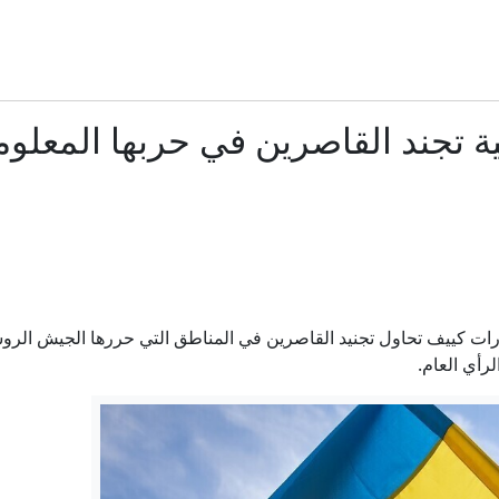
نجلا عمران خان يتحدثان لـCNN عن والدهما وما يخشيانه
ليوم الثاني.. الجيش الإسرائيلي يواصل اقتحام قلنديا ويصعّد عملياته بالا
ية تجند القاصرين في حربها المعلوما
استطلاع: غالبية الأميركيين يتوقعون مزيداً من الفوضى في الشر
رباعي النكد على ترمب.. تيار يعيد تشكيل الحزب الديمقرا
سفير ورحلات مباشرة.. هل تنجح سوريا وروسيا في تجاوز جراح 
ت كييف تحاول تجنيد القاصرين في المناطق التي حررها الجيش الروس
رأي العام.
ميداني يوازي مفاوضات روما: غارات إسرائيلية على جنوب لبنان ومقتل
ية: استهداف مرافق مرتبطة بالجيش الأوكراني وإسقاط 1,1 ألف مسيرة معادية خلال يوم