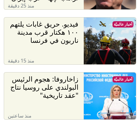
منذ 25 دقيقة
فيديو. حريق غابات يلتهم
أخبار عالميّة
١٠٠ هكتار قرب مدينة
ناربون في فرنسا
منذ 15 دقيقة
زاخاروفا: هجوم الرئيس
أخبار عالميّة
البولندي على روسيا نتاج
"عقد تاريخية"
منذ ساعتين