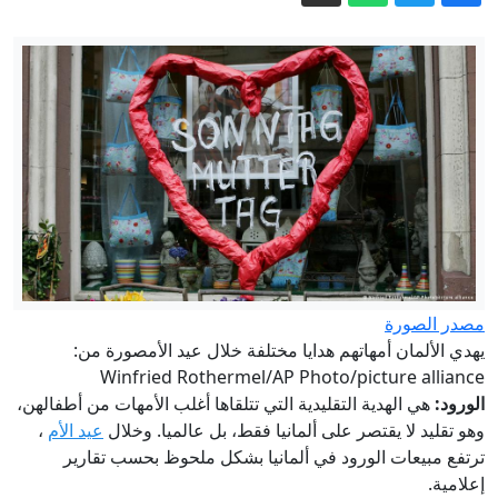
الرئاسة التركية: "اتفاقية مكة" خطوة
تاريخية تصون السلام والاستقرار
زاخاروفا: هجوم الرئيس البولندي على
روسيا نتاج "عقد تاريخية"
فيديو. حريق غابات يلتهم ١٠٠ هكتار قرب
مدينة ناربون في فرنسا
الموساد يُبعد اثنين من كبار مسؤوليه.. خطة
فاشلة لتغيير النظام الإيراني وراء القرار؟
رواج إعلان الأمير علي عدم تغير الموقف
من إنفانتينو رغم وصول المستحقات
مصدر الصورة
إيران.. ترمب يؤكد السيطرة على هرمز
يهدي الألمان أمهاتهم هدايا مختلفة خلال عيد الأمصورة من:
وطهران تتحدث عن اتفاق وشيك مع
Winfried Rothermel/AP Photo/picture alliance
الورود:
هي الهدية التقليدية التي تتلقاها أغلب الأمهات من أطفالهن،
مسقط
وهو تقليد لا يقتصر على ألمانيا فقط، بل عالميا. وخلال
عيد الأم
،
ترتفع مبيعات الورود في ألمانيا بشكل ملحوظ بحسب تقارير
إعلامية.