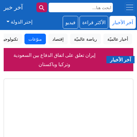
آخر خبر
إختر الدولة
آخر الأخبار
الأكثر قراءة
فيديو
أخبار عالميّة
رياضة عالميّة
إقتصاد
منوّعات
تكنولوجيا
إيران تعلق على اتفاق الدفاع بين السعودية
آخر الأخبار
وتركيا وباكستان
إنزاغي: آمل أن يعرف أطفالي تجربة تأهل
إيطاليا لكأس العالم
اتفاق دفاع مشترك بين السعودية وتركيا
وباكستان.. "تحالف سني"؟
نسر يربي صغار "الإوز المصري" دون أن
يدري.. قصة نادرة حيرت العلماء
حلف "الثلاثة الكبار".. كيف يعيد الاتفاق