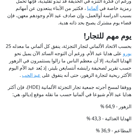
ورغم أن فكرة التنزه في الحديقة قد تبدو تقليدية، فإنها تحمل
رمزية خاصة في
ألمانيا
، فكثير من الأبناء يبتعدون عن أمهاتم
بسبب الدراسة أوالعمل، وإن صادف عيد الأم وجودهم معهن، فإن
قضاء يوم مشترك يصبح بحد ذاته هدية.
يوم مهم للتجار!
بحسب الاتحاد الألماني لتجار التجزئة، ينفق كل ألماني ما معدله 25
يورو
على هدايا عيد الأم. ورغم أن التوجه السائد الآن يميل نحو
الهدايا المادية، إلا أن معظم الناس ما زالوا يستثمرون في الزهور
حسب تقرير لصحيفة راينشه أنتسايغن بليتر، إذ يُعد عيد الأم اليوم
الأكثر ربحية لتجارة الزهور، حتى أنه يتفوق على
عيد الحب
.
ووفقا لمسح أجرته جمعية تجار التجزئة الألمانية (HDE)، فإن أكثر
هدايا عيد الأم شيوعا في ألمانيا حسب ما نقله موقع إديالو، هي:
الزهور - 64,9 %
الهدايا الغذائية - 43,3 %
المطاعم - 36,9 %