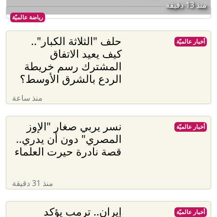
منذ 13 دقيقة
رياضة عالميّة
حلف "الثلاثة الكبار"..
أخبار عالميّة
كيف يعيد الاتفاق
المشترك رسم خريطة
الردع بالشرق الأوسط؟
منذ ساعة
نسر يربي صغار "الإوز
أخبار عالميّة
المصري" دون أن يدري..
قصة نادرة حيرت العلماء
منذ 31 دقيقة
إيران.. ترمب يؤكد
أخبار عالميّة