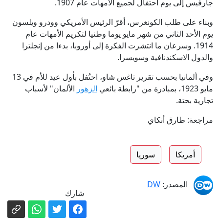
جارفيس إلى يوم احتفال لجميع الأمهات عام 1907.
وبناء على طلب الكونغرس، أقرّ الرئيس الأمريكي وودرو ويلسون
يوم الأحد الثاني من شهر مايو يوما وطنيا لتكريم الأمهات عام
1914. وسرعان ما انتشرت الفكرة إلى أوروبا، بدءا من إنجلترا
والدول الاسكندنافية وسويسرا.
وفي ألمانيا بحسب تقرير تاغس شاو، احتُفل بأول عيد للأم في 13
مايو 1923، بمبادرة من "رابطة بائعي
الزهور
الألمان" لأسباب
تجارية بحتة.
مراجعة: طارق أنكاي
أمريكا
سوريا
المصدر:
DW
شارك