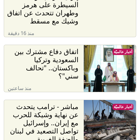
السيطرة على هرمز
وطهران تتحدث عن اتفاق
وشيك مع مسقط
منذ 16 دقيقة
اتفاق دفاع مشترك بين
أخبار عالميّة
السعودية وتركيا
وباكستان.. "تحالف
سني"؟
منذ ساعتين
مباشر - ترامب يتحدث
أخبار عالميّة
عن نهاية وشيكة للحرب
مع إيران.. وإسرائيل
تواصل التصعيد في لبنان
والضفة الغربية