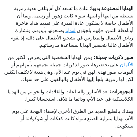
الهدايا المصنوعة يدويا:
عادة ما تسعد كل أم بتلقي هدية رمزية
بسيطة من ابنها أو ابنتها، سواء كانت زهورا أو رسمة. وبما أن
الأطفال خاصة لا يملكون عادة القدرة على تقديم هدايا فاخرة
أوباهظة الثمن، فإنهم يلجؤون
لهدايا
يصنعونها بأيديهم. وتشارك
رياض الأطفال والمدارس في تشجيع الأطفال على ذلك، إذ يقوم
الأطفال غالبا بتحضير الهدايا بمساعدة مدرساتهم.
صور ذكريات جميلة:
ومن الهدايا الشخصية التي يحرص الكثير من
الألمان
على تحضيرها، صور لذكريات جميلة تجمعهم بأمهاتهم أو
ألبومات صور تهدى لهن في يوم عيد الأم، وهي هدية لا تكلف الكثير،
لكن لها رمزية، يلجأ إليها الأطفال والبالغون على حد سواء.
المجوهرات:
تعد الأساور والساعات والقلادات والخواتم من الهدايا
الكلاسيكية في عيد الأم، ودائما ما تلاقى استحسانا كبيرا.
وهناك بالطبع العديد من الطرق الأخرى لإضفاء البهجة على يوم
الأم، بهدايا منزلية الصنع سواء كانت كعكات أو شوكولاتة أو
بسكويت.