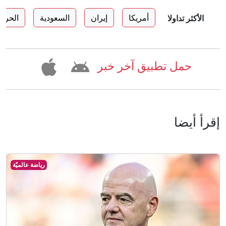
أمريكا
إيران
السعودية
الحرب
الأكثر تداولا
حمل تطبيق آخر خبر
إقرأ أيضا
رياضة عالميّة