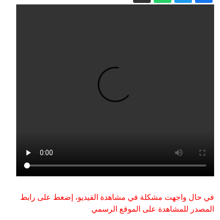
الكوليرا في تشاد.. 13 وفاة والإصابات
تقترب من 240
وول ستريت جورنال: ترامب يأمر بتحقيق
في تسريبات مخزون الذخائر
أوروبا في مواجهة أزمات تهدد مستقبلها
مصادر: السعودية وباكستان وتركيا ستوقّع
اتفاقية دفاع مشترك اليوم
بلومبيرغ: كثرة حالات الانتحار في قيادة
الأمن السيبراني بالجيش الأمريكي تثير قلق
القادة العسكريين
إيران.. ترمب يتحدث عن نهاية وشيكة
للحرب وسط استياء بشأن نقص الذخيرة
في حال واجهت مشكلة في مشاهدة الفيديو، إضغط على رابط
المصدر للمشاهدة على الموقع الرسمي