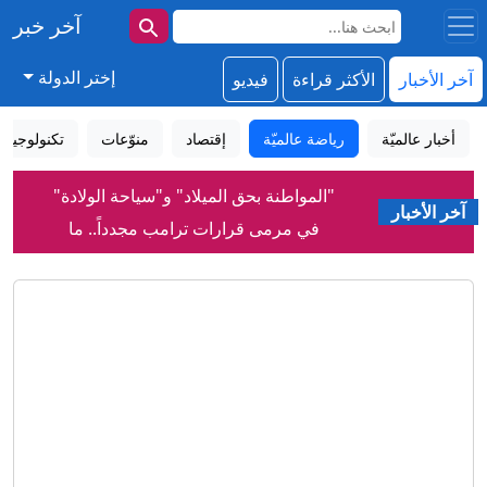
آخر خبر
إختر الدولة
آخر الأخبار
الأكثر قراءة
فيديو
أخبار عالميّة
رياضة عالميّة
إقتصاد
منوّعات
تكنولوجيا
"المواطنة بحق الميلاد" و"سياحة الولادة"
آخر الأخبار
في مرمى قرارات ترامب مجدداً.. ما
القصة؟
لقاحات لا تحتاج إلى التبريد... ابتكار قد يحد
من هدر نصف كمية اللقاحات عالمياً
لماذا رفضت إسرائيل اتفاق غزة بينما قبلته
حماس؟
إنفانتينو: الاتحاد الأوروبي لكرة القدم يقول
إن دعم الفيفا لرئيسه "لا يغير من الأمر
شيئاً"
تأثير الميلاتونين والمغنيسيوم على الأرق