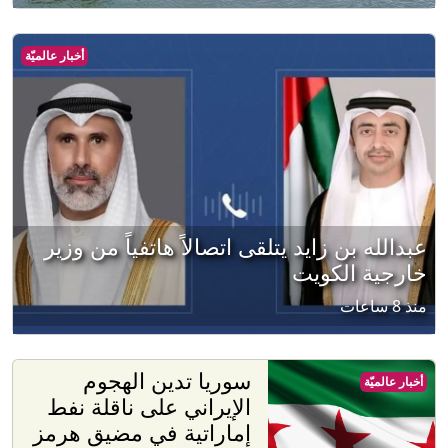
أخبار عالميّة
عبدالله بن زايد يتلقى اتصالاً هاتفياً من وزير
خارجية الكويت
منذ 8 ساعات
سوريا تدين الهجوم
أخبار عالميّة
الإيراني على ناقلة نفط
إماراتية في مضيق هرمز