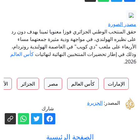
في شرق رفح
إعصار "دولفين" يربك الطيران الصيني..
1300 رحلة ملغاة بشنغهاي
إصابة فتاة ووالدها بسقوط مسيرة
مصدر الصورة
إسرائيلية جنوبي لبنان
حقق المنتخب الوطني الجزائري فوزا معنويا ثمينا بهدف دون رد
الاتحاد الأوروبي: هجمات الحوثيين الأخيرة
على نظيره الهولندي، في مواجهة ودية مثيرة جمعتهما مساء
الأربعاء على ملعب "دي كويب" في العاصمة الهولندية روتردام،
تصعيد خطير يقوض الاستقرار الإقليمي
وذلك في إطار تحضيرات المنتخبين النهائية لنهائيات
كأس العالم
السيجارة الأخيرة قبل النوم.. لماذا يحذر
2026.
منها الأطباء؟
"بنى تحتية بلا مساكن".. نتنياهو وكاتس
الإمارات
كأس العالم
مصر
الجزائر
الأر
يوافقان سرا على بدء أعمال إعادة الإعمار
شرق رفح
إيران مباشر.. اتفاق وشيك بين طهران
المصدر:
الجزيرة
ومسقط والحرس الثوري يشترط لفتح
شارك
هرمز
الصفحة الرئيسية