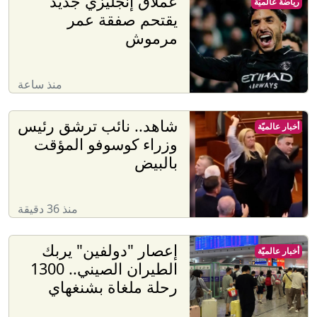
عملاق إنجليزي جديد
رياضة عالميّة
يقتحم صفقة عمر
مرموش
منذ ساعة
شاهد.. نائب ترشق رئيس
أخبار عالميّة
وزراء كوسوفو المؤقت
بالبيض
منذ 36 دقيقة
إعصار "دولفين" يربك
أخبار عالميّة
الطيران الصيني.. 1300
رحلة ملغاة بشنغهاي