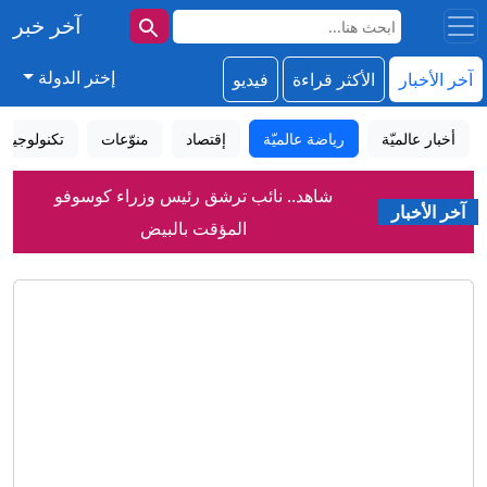
آخر خبر
إختر الدولة
آخر الأخبار
الأكثر قراءة
فيديو
أخبار عالميّة
رياضة عالميّة
إقتصاد
منوّعات
تكنولوجيا
شاهد.. نائب ترشق رئيس وزراء كوسوفو
آخر الأخبار
المؤقت بالبيض
وكالة إيرانية تنشر فيديو للمرشد الأعلى
مجتبى خامنئي دون توضيح تاريخه
نائب أمريكي: اتفاقية السعودية وتركيا
وباكستان إنجاز يحسب لترامب
ما الذي تخفيه الشمس؟ أدق صور لسطحها
تكشف أسرار دواماتها
عملاق إنجليزي جديد يقتحم صفقة عمر