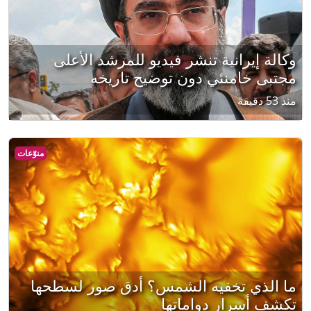
وكالة إيرانية تنشر فيديو للمرشد الأعلى
مجتبى خامنئي دون توضيح تاريخه
منذ 53 دقيقة
منوّعات
ما الذي تخفيه الشمس؟ أدق صور لسطحها
تكشف أسرار دواماتها