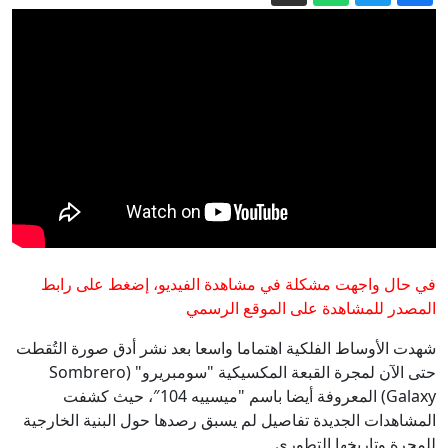
تقترب من 240
وول ستريت جورنال: ترامب يأمر بتحقيق
في تسريبات مخزون الذخائر
أوروبا في مواجهة أزمات تهدد مستقبلها
مصادر: السعودية وباكستان وتركيا ستوقّع
اتفاقية دفاع مشترك اليوم
بلومبيرغ: كثرة حالات الانتحار في قيادة
الأمن السيبراني بالجيش الأمريكي تثير قلق
القادة العسكريين
إيران.. ترمب يتحدث عن نهاية وشيكة
في حال واجهت مشكلة في مشاهدة الفيديو، إضغط على رابط
المصدر للمشاهدة على الموقع الرسمي
للحرب وسط استياء بشأن نقص الذخيرة
شهدت الأوساط الفلكية اهتماما واسعا بعد نشر أدق صورة التُقطت
حتى الآن لمجرة القبعة المكسيكية "سومبريرو" (Sombrero
Galaxy) المعروفة أيضا باسم "ميسييه 104″، حيث كشفت
المشاهدات الجديدة تفاصيل لم يسبق رصدها حول البنية الخارجية
للمجرة وتاريخها التطوري.