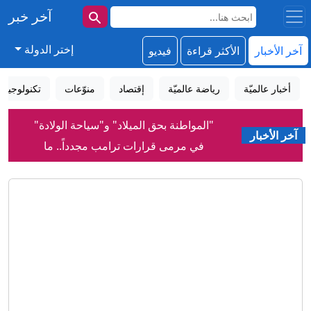
آخر خبر
إختر الدولة
آخر الأخبار
الأكثر قراءة
فيديو
أخبار عالميّة
رياضة عالميّة
إقتصاد
منوّعات
تكنولوجيا
"المواطنة بحق الميلاد" و"سياحة الولادة"
في مرمى قرارات ترامب مجدداً.. ما
آخر الأخبار
القصة؟
لقاحات لا تحتاج إلى التبريد... ابتكار قد يحد
من هدر نصف كمية اللقاحات عالمياً
لماذا رفضت إسرائيل اتفاق غزة بينما قبلته
حماس؟
إنفانتينو: الاتحاد الأوروبي لكرة القدم يقول
إن دعم الفيفا لرئيسه "لا يغير من الأمر
شيئاً"
جزء من الخلايا السرطانية يختبئ في حالة
سكون.. تهديد صامت قد يعيد تنشيط الورم