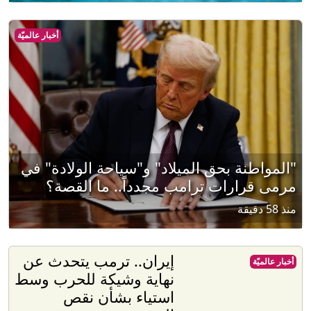
أخبار عالميّة
"المواطنة بحق الميلاد" و"سياحة الولادة" في
مرمى قرارات ترامب مجدداً.. ما القصة؟
منذ 58 دقيقة
إيران.. ترمب يتحدث عن
أخبار عالميّة
نهاية وشيكة للحرب وسط
استياء بشأن نقص