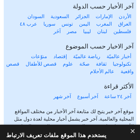
آخر الأخبار حسب الدولة
الأردن
الإمارات
الجزائر
السعودية
السودان
العراق
المغرب
اليمن
تونس
سوريا
عرب ٤٨
فلسطين
لبنان
ليبيا
مصر
آخَر
آخر الاخبار حسب الموضوع
أخبار عالميّة
رياضة عالميّة
إقتصاد
منوّعات
تكنولوجيا
ثقافة
صحّة
علوم
قصص للأطفال
قصص
واقعية
عالم الأحلام
الأكثر قراءة
آخر ٢٤ ساعة
آخر أسبوع
آخر شهر
موقع آخر خبر يتيح لك متابعة آخر الأخبار من مختلف المواقع
المحلية والعالمية. آخر خبر يشمل أخبار محلية لعدة دول مثل
الأردن، فلسطين، مصر، السعودية، تونس، المغرب، الجزائر،
×
عرب ٤٨، لبنان، العراق، اليمن وغيرها آخر خبر يتيح متابعة أخبار
يستخدم هذا الموقع ملفات تعريف الارتباط