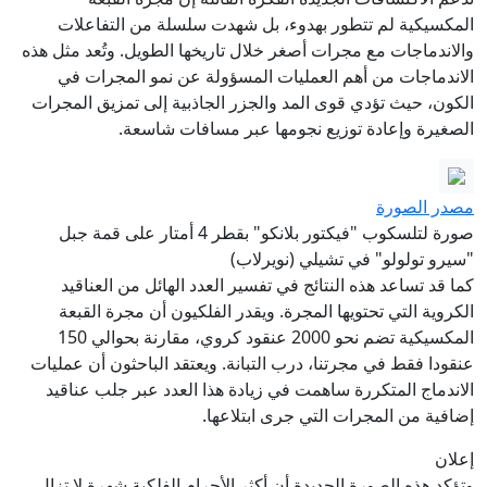
المكسيكية لم تتطور بهدوء، بل شهدت سلسلة من التفاعلات
والاندماجات مع مجرات أصغر خلال تاريخها الطويل. وتُعد مثل هذه
الاندماجات من أهم العمليات المسؤولة عن نمو المجرات في
الكون، حيث تؤدي قوى المد والجزر الجاذبية إلى تمزيق المجرات
الصغيرة وإعادة توزيع نجومها عبر مسافات شاسعة.
مصدر الصورة
صورة لتلسكوب "فيكتور بلانكو" بقطر 4 أمتار على قمة جبل
"سيرو تولولو" في تشيلي (نويرلاب)
كما قد تساعد هذه النتائج في تفسير العدد الهائل من العناقيد
الكروية التي تحتويها المجرة. ويقدر الفلكيون أن مجرة القبعة
المكسيكية تضم نحو 2000 عنقود كروي، مقارنة بحوالي 150
عنقودا فقط في مجرتنا، درب التبانة. ويعتقد الباحثون أن عمليات
الاندماج المتكررة ساهمت في زيادة هذا العدد عبر جلب عناقيد
إضافية من المجرات التي جرى ابتلاعها.
إعلان
وتؤكد هذه الصورة الجديدة أن أكثر الأجرام الفلكية شهرة لا تزال