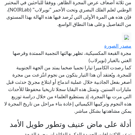
من ثلاثة أضعاف عرض المجرة الظاهر. ووفقا للباحثين في المختبر
الوطني لعلم الفلك البصري وتحت الأحمر "نويرلاب" (NOIRLab)،
فإن هذه هي المرة الأولى التي تُرصد فيها هذه الهالة بهذا المستوى
من التفاصيل وعلى هذا النطاق الواسع.
مصدر الصورة
مجرة القبعة المكسيكية، تظهر بهالتها النجمية الممتدة وقرصها
الغني بالغبار (نويرلاب)
كما رصدت الكاميرا تيارا نجميا ضخما يمتد من الجهة الجنوبية
للمجرة. ويُعتقد أن هذا التيار يتكون من نجوم انتُزعت من مجرة
أصغر بفعل الجاذبية خلال عملية اندماج أو ابتلاع مجريّ حدثت قبل
مليارات السنين. وتمثل هذه البقايا سجلا تاريخيا محفوظا للأحداث
التي مرت بها المجرة، إذ يستطيع العلماء من خلال دراسة توزيع
هذه النجوم وتركيبها الكيميائي إعادة بناء مراحل من تاريخ المجرة لا
يمكن مشاهدتها بشكل مباشر.
أدلة على ماض عنيف وتطور طويل الأمد
تدعم الاكتشافات الجديدة الفكرة القائلة إن مجرة القبعة