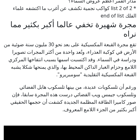
مدار القمر أعظم عروض السماء؟
* list 2 of 2 كواكب نجمية تكشف عن أغرب ما اكتشفه علماء
الفلك end of list
مجرة شهيرة تخفي عالما أكبر بكثير مما
نراه
تقع مجرة القبعة المكسيكية على بعد نحو 30 مليون سنة ضوئية من
الأرض في كوكبة العذراء، وتُعد واحدة من أكثر المجرات تصويرا
ودراسة في السماء. وقد اكتسبت اسمها بسبب انتفاخها المركزي
اللامع وحزام الغبار الداكن المحيط بها، والذي يمنحها شكلا يشبه
القبعة المكسيكية التقليدية "سومبريرو".
ورغم أن تلسكوبات عديدة، من بينها تلسكوب هابل الفضائي
وتلسكوب جيمس ويب الفضائي درست هذه المجرة سابقا، فإن
صور كاميرا الطاقة المظلمة الجديدة كشفت أن حجمها الحقيقي
أكبر بكثير من الجزء اللامع المعروف.