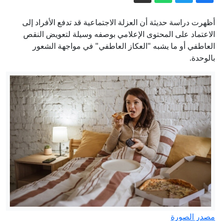
في نمو الجنين أثناء الحمل
أظهرت دراسة حديثة أن العزلة الاجتماعية قد تدفع الأفراد إلى
اندلاع حريق في مجمع نصير آباد الصناعي
الاعتماد على المحتوى الإعلامي بوصفه وسيلة لتعويض النقص
في طهران (فيديو)
العاطفي أو ما يشبه "العكاز العاطفي" في مواجهة الشعور
روسيا تعلن إسقاط 153 طائرة مسيرة
بالوحدة.
أوكرانية
الدفاع الروسية: استهداف مستودعات وقود
مرتبطة بالجيش الأوكراني في أوديسا
إعصار "دولفين" يربك الطيران الصيني..
1300 رحلة ملغاة بشنغهاي
مباشر - حرب إيران تستنزف مخزون
واشنطن من الأسلحة.. وبزشكيان يكشف
تفاصيل إحباط "خطة الغزو البري"
مصدر الصورة