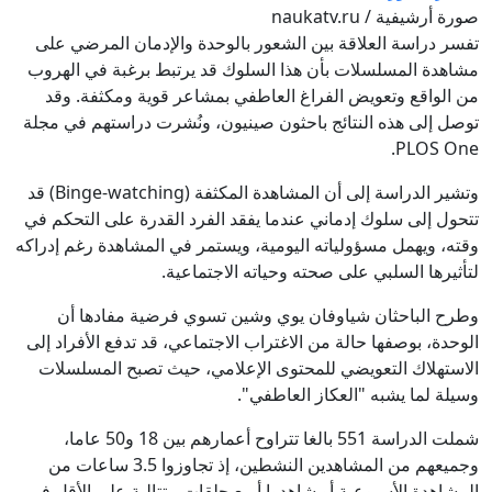
صورة أرشيفية / naukatv.ru
تفسر دراسة العلاقة بين الشعور بالوحدة والإدمان المرضي على
مشاهدة المسلسلات بأن هذا السلوك قد يرتبط برغبة في الهروب
من الواقع وتعويض الفراغ العاطفي بمشاعر قوية ومكثفة. وقد
توصل إلى هذه النتائج باحثون صينيون، ونُشرت دراستهم في مجلة
PLOS One.
وتشير الدراسة إلى أن المشاهدة المكثفة (Binge-watching) قد
تتحول إلى سلوك إدماني عندما يفقد الفرد القدرة على التحكم في
وقته، ويهمل مسؤولياته اليومية، ويستمر في المشاهدة رغم إدراكه
لتأثيرها السلبي على صحته وحياته الاجتماعية.
وطرح الباحثان شياوفان يوي وشين تسوي فرضية مفادها أن
الوحدة، بوصفها حالة من الاغتراب الاجتماعي، قد تدفع الأفراد إلى
الاستهلاك التعويضي للمحتوى الإعلامي، حيث تصبح المسلسلات
وسيلة لما يشبه "العكاز العاطفي".
شملت الدراسة 551 بالغا تتراوح أعمارهم بين 18 و50 عاما،
وجميعهم من المشاهدين النشطين، إذ تجاوزوا 3.5 ساعات من
المشاهدة الأسبوعية أو شاهدوا أربع حلقات متتالية على الأقل في