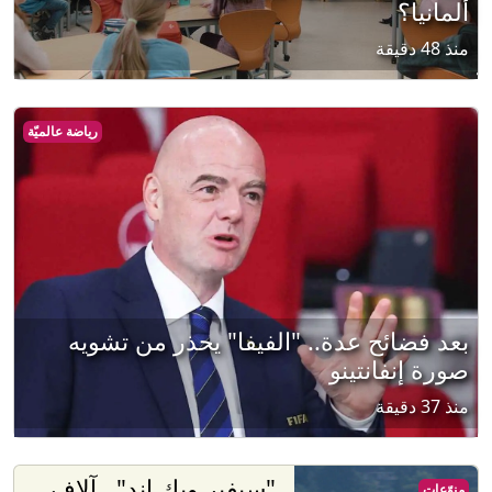
ألمانيا؟
منذ 48 دقيقة
رياضة عالميّة
بعد فضائح عدة.. "الفيفا" يحذر من تشويه
صورة إنفانتينو
منذ 37 دقيقة
"سيفير ويك إند".. آلاف
منوّعات