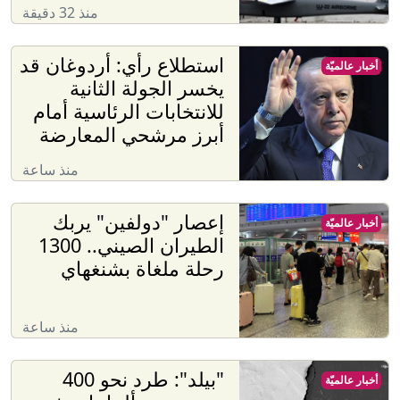
منذ 32 دقيقة
استطلاع رأي: أردوغان قد
أخبار عالميّة
يخسر الجولة الثانية
للانتخابات الرئاسية أمام
أبرز مرشحي المعارضة
منذ ساعة
إعصار "دولفين" يربك
أخبار عالميّة
الطيران الصيني.. 1300
رحلة ملغاة بشنغهاي
منذ ساعة
"بيلد": طرد نحو 400
أخبار عالميّة