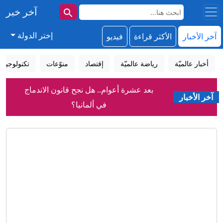
آخر خبر
إختر الدولة
آخر الأخبار
الأكثر قراءة
فيديو
أخبار عالميّة
رياضة عالميّة
إقتصاد
منوّعات
تكنولوجيا
بعد عشرة أعوام.. هل نجح قانون الاندماج
آخر الأخبار
في ألمانيا؟
إيران مباشر.. اتفاق وشيك بين طهران
ومسقط والحرس الثوري يشترط لفتح
هرمز
شاهد.. نائب ترشق رئيس وزراء كوسوفو
المؤقت بالبيض
"سيفير ويك إند".. آلاف الأشخاص يحيون
أحد أبرز تقاليد الصيف بسياتل
بعد فضائح عدة.. "الفيفا" يحذر من تشويه
صورة إنفانتينو