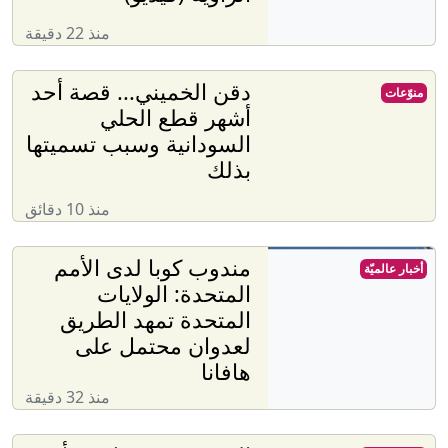
منذ 22 دقيقة
دقن الخميني... قصة أحد
منوّعات
أشهر قطع الحلي
السودانية وسبب تسميتها
بذلك
منذ 10 دقائق
مندوب كوبا لدى الأمم
أخبار عالميّة
المتحدة: الولايات
المتحدة تمهد الطريق
لعدوان محتمل على
هافانا
منذ 32 دقيقة