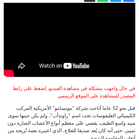
الاستخبارات الأمريكية: بوتين الخاسر في
أوكرانيا يغامر باستفزاز الناتو
هجوم "هجين" مُدبَّر أم حادث؟ مَن يقف
خلف مسيّرة مطار لايبزيغ؟
الأردن والولايات المتحدة: اتفاقيات
اقتصادية استراتيجية، وجنود أمريكيون بلا
قواعد، فماذا نعرف عن العلاقة بين
مصور يوثّق مشاهد حالمة لأشجار "الشعلة"
في دبي
البلدين؟
قصف إسرائيلي يستهدف مناطق في جنوب
لبنان
في حال واجهت مشكلة في مشاهدة الفيديو، إضغط على رابط
المصدر للمشاهدة على الموقع الرسمي
قبل نحو 52 عاما أتاحت شركة "مونسانتو" الأمريكية المركب
الكيميائي الغليفوسات تحت اسم "راوندأب"، ولم يكن حينها سوى
مبيد واسع الطيف، يقضي على معظم أنواع الأعشاب الضارة دون
تمييز، حتى أنه كان يُعد صديقا للفلاح، الذي اعتبره نعمة تُريحه من
أتعاب المقاومة اليدوية.