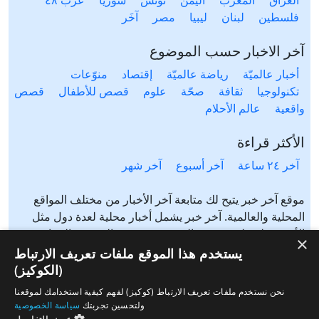
العراق
المغرب
اليمن
تونس
سوريا
عرب ٤٨
فلسطين
لبنان
ليبيا
مصر
آخَر
آخر الاخبار حسب الموضوع
أخبار عالميّة
رياضة عالميّة
إقتصاد
منوّعات
تكنولوجيا
ثقافة
صحّة
علوم
قصص للأطفال
قصص
واقعية
عالم الأحلام
الأكثر قراءة
آخر ٢٤ ساعة
آخر أسبوع
آخر شهر
موقع آخر خبر يتيح لك متابعة آخر الأخبار من مختلف المواقع
المحلية والعالمية. آخر خبر يشمل أخبار محلية لعدة دول مثل
الأردن، فلسطين، مصر، السعودية، تونس، المغرب، الجزائر،
×
عرب ٤٨، لبنان، العراق، اليمن وغيرها آخر خبر يتيح متابعة أخبار
يستخدم هذا الموقع ملفات تعريف الارتباط
من شتى المواضيع مثل: أخبار محلية، أخبار عالمية، رياضة،
(الكوكيز)
إقتصاد، ثقافة، منوعات وغيرها تابع الأخبار المحلية والعالمية من
نحن نستخدم ملفات تعريف الارتباط (كوكيز) لفهم كيفية استخدامك لموقعنا
مختلف المواقع الإخبارية: الجزيرة، العربية، بي بي سي، سي ان
ولتحسين تجربتك
سياسة الخصوصية