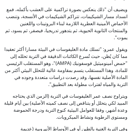
ويضيف أن "ذلك ينعكس بصورة تراكمية على العشب بأكمله، فمع
انسداد مسار الشيكيمات، تتراكم الشيكيمات في الأنسجة، وتنضب
الأحماض الأمينية العطرية اللازمة لبناء البروتينات واللغنين
والمنتجات الثانوية الحيوية، ثم يتدهور تدريجيا، فيصفر، ثم يسود، ثم
يموت".
ويقول عمرو: "تسلك مادة الغليفوسات في البيئة مسارا أكثر تعقيدا
مما كان يُظن، حيث تُسرع الكائنات الدقيقة في التربة تحلله إلى
"حمض أمينوميثيل فوسفونيك (AMPA)"، وهو المستقلب الرئيسي
للمادة، وهذا المستقلب يتسم بمقاومة عالية للتحلل البيئي أكثر من
المادة الأصلية نفسها، وقد رصدت دراسات متعددة وجوده في
التربة والمياه لفترات مطولة بعد التطبيق".
ويتراوح نصف عمر الغليفوسات في التربة (الزمن الذي يحتاجه
المبيد لكي يتحلل أو يتناقص إلى نصف كميته الأصلية) بين أيام قليلة
وعدة أشهر، وفقا للعوامل البيئية كنوع التربة ودرجة الحموضة
ومستوى الرطوبة ونشاط الميكروبات.
وفي التربة الغنية بالطين أو في الأوساط الأنيروبية (عديمة