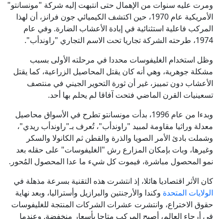
ومرت عليه سنوات من الإهمال حتى انتبهت إليه شركة "مونسانتو"
الأمريكية عام 1970، حين اكتشف الكيميائي جون فرانز، أن لهذا
المركب فاعلية استثنائية في إبادة الأعشاب الضارة. وفي عام
1974، طرحته الشركة تجاريا تحت الاسم التجاري "راوندأب".
وظل استخدام الغليفوسات محددا في مرحلته الأولى بسبب
مشكلة جوهرية، وهي أنه كان يقتل المحاصيل الزراعية، كما يقتل
الأعشاب دون تمييز، غير أن ثورة التحوير الجيني في منتصف
تسعينيات القرن الماضي فتحت آفاقا لم يحلم بها أحد.
وبدءا من عام 1996، بدأت مونسانتو تطرح في الأسواق محاصيل
معدلة وراثيا مقاومة لمبيد "راوندأب"، تُعرف بـ"راوندأب ريدي"،
وشملت بادئ الأمر الصويا والذرة والقطن ثم الكانولا والسكر
وغيرها، وبات بإمكان المزارع رش "الغليفوسات" على حقله بعد
نمو المحصول مباشرة، فيموت كل شيء ما عدا المحصول المُحور.
كان الأثر اقتصاديا هائلا، إذ انتشرت هذه التقنية بسرعة مذهلة في
الولايات المتحدة
وكندا والأرجنتين والبرازيل وأستراليا، وبعد نهاية
حقوق الاختراع، وانتشرت عشرات الشركات المنتجة للغليفوسات
في أرجاء العالم، أصبح المركب متاحا بأسعار منخفضة. وعندما