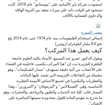
استحوذت شركة باير الألمانية على "مونسانتو" عام 2018، كانت
تستحوذ في الوقت ذاته على ميراث معقد من الثروة الهائلة
والدعاوى القضائية بالآلاف.
مصدر الصورة
إجمالي استخدام الغليفوسات منذ عام 1974 حتى عام 2014 بلغ
نحو 8.6 مليار كيلوغرام (رويترز)
كيف يعمل هذا المركب؟
ويقول الدكتور عمرو عبد السميع، الأستاذ بكلية العلوم جامعة
القاهرة للجزيرة نت، إن "هذا المركب يكتسب فاعليته في القضاء
على الأعشاب من آلية دقيقة تستهدف "مسار الشيكيمات"، وهو
سلسلة من التفاعلات الإنزيمية التي تعتمد عليها النباتات
والفطريات والبكتيريا في تصنيع الأحماض الأمينية العطرية
الأساسية، وهي "الفينيلالانين" و"التربتوفان" و"التيروزين"، وهذا
المسار غائب كليا عند الثدييات والطيور والزواحف والحشرات، وهو
ما يتذرع به مؤيدو المادة للقول بمحدودية سميتها المباشرة على
الإنسان".