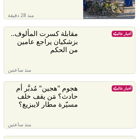
منذ 28 دقيقة
مقابلة كسرت المألوف..
أخبار عالميّة
بزشكيان يراجع عامين
من الحكم
منذ ساعتين
هجوم "هجين" مُدبَّر أم
أخبار عالميّة
حادث؟ مَن يقف خلف
مسيّرة مطار لايبزيغ؟
منذ ساعتين