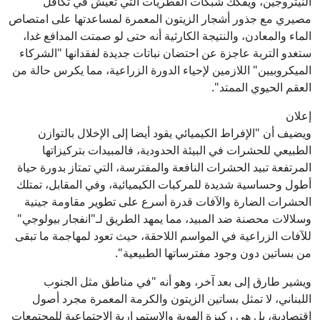
النيتروجين، ويفكك شبكات الفطريات التي تعيش في تكافل
مصيري مع جذور أشجار الزيتون المعمرة لمساعدتها على امتصاص
الماء والمعادن، والنتيجة الكارثية أنه حتى لو صمتت المدافع غدا،
ستغدو التربة عاجزة عن احتضان نباتات جديدة لفقدانها "الشركاء
الميكروبيين" اللازمين لإحياء الدورة الزراعية، مما يكرس حالة من
العقم الحيوي الممتد".
إعلان
ويضيف أن "الإفراط الكيميائي يقود أيضا إلى الإخلال بالتوازن
الطبيعي للحشرات في البيئة الحدودية، فالمبيدات بتركيزاتها
المرتفعة تبيد الحشرات النافعة والمفترسة، التي تمتاز بدورة حياة
أطول وحساسية شديدة للمركبات الكيميائية، وفي المقابل، تمتلك
الحشرات الضارة والآفات قدرة أسرع على تطوير مقاومة جينية
وسلالات محصنة ضد المبيد، مما يمهد الطريق لـ"انفجار بيولوجي"
للآفات الزراعية في المواسم اللاحقة، حيث تعود لمهاجمة ما تبقى
من بساتين دون وجود مفترساتها الطبيعية".
ويشير طارق إلى بعد آخر، وهو أنه "في مناطق مثل الجنوب
اللبناني، لا تمثل بساتين الزيتون والكرمة المعمرة مجرد أصول
اقتصادية، بل هي ركيزة الهوية والاستمرارية الاجتماعية للمجتمعات