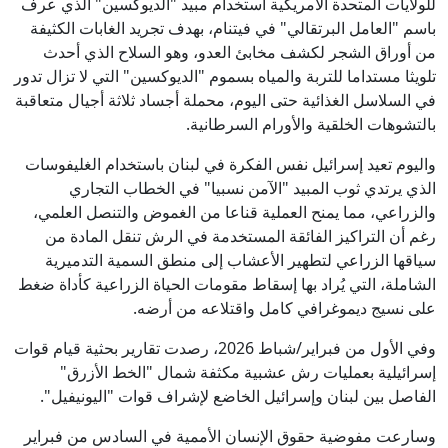
للولايات المتحدة الأمريكية استخدام مبيد "الديوكسين" الذي عرف
باسم "العامل البرتقالي" في فيتنام، بهدف تجريد الغابات الكثيفة
من أوراق الشجر لكشف مخابئ العدو، وهو السلاح الذي أحدث
تلويثا مستداما للتربة والمياه بسموم "الديوكسين" التي لا تزال تدور
في السلاسل الغذائية حتى اليوم، محملة أجساد ثلاثة أجيال متعاقبة
بالتشوهات الخلقية والأورام السرطانية.
واليوم تعيد إسرائيل نفس الفكرة في لبنان باستخدام الغليفوسات
الذي يرتدي ثوب المبيد "الآمن نسبيا" في الخطاب التجاري
والزراعي، مما يمنح العملية قناعا من الغموض والتنصل العلمي،
رغم أن التراكيز الفائقة المستخدمة في الرش تنقل المادة من
سياقها الزراعي لتطهير الأعشاب إلى منطق السمية التدميرية
الشاملة، التي يُراد بها إسقاط مقومات الحياة الزراعية كأداة ضغط
على نسيج ديموغرافي كامل واقتلاعه من أرضه.
وفي الأول من فبراير/شباط 2026، رصدت تقارير بحثية قيام قوات
إسرائيلية بعمليات رش عشبية مكثفة شمال "الخط الأزرق"
الفاصل بين لبنان وإسرائيل الخاضع لإشراف قوات "اليونيفيل".
وسارعت مفوضية حقوق الإنسان الأممية في السادس من فبراير