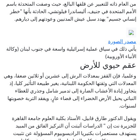
من العام ذاته للتعبير عن قلقها البالغ، حيث وصفت المتحدثة باسم
الأمم المتحدة في جنيف، أليساندرا فيلوتشي، الحادثة بأنها "خطر
إنساني جسيم" يهدد سبل عيش المدنيين وعودتهم إلى ديارهم.
مصدر الصورة
يأتي ذلك في سياق عملية إسرائيلية واسعة في جنوب لبنان (وكالة
الأنباء الأوروبية)
عقم حيوي للأرض
وعلميا، فإن القفز بمعدلات الرش إلى عشرين أو ثلاثين ضعفا، وهي
المعدلات التي وثقتها الحكومة اللبنانية، يغير طبيعة التأثير كليا، إذ
يتجاوز إبادة الأعشاب الضارة إلى تدمير شامل وجذري للغطاء
النباتي يحيل الأرض الخضراء إلى فضاء عارٍ، ويفقد التربة خصوبتها
لسنوات.
ويقول الدكتور طارق قابيل، الأستاذ بكلية العلوم جامعة القاهرة
للجزيرة نت إن " الدراسات أثبتت أن التركيز الفائق من المبيد
يستهدف مستعمرات بكتيريا الراديسوبيوم المسؤولة عن تثبيت