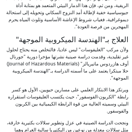
الريفية، ومن ثم، فإن هذا الدمار البيئي المتعمد هو بمثابة أداة
جيوسياسية خفية لإطالة أمد النزوح السكاني وتحويله إلى استحالة
ديموغرافية، فغياب شروط الإعاشة الأساسية وتلوث المياه يحرم
المهجرين من فرصة العودة".
العلاج بـ"الهندسة الميكروبية الموجهة"
ولأن مركب "الغليفوسات" ليس عاديا، فالتخلص منه يحتاج لحلول
غير تقليدية، وقدمت دراسة صينية نشرتها مؤخرا دورية "جورنال
أوف هازردوس ماتيريالز" (Journal of Hazardous Materials)
حلا مبتكرا يعتمد على ما أسمته الدراسة بـ"الهندسة الميكروبية
الموجهة".
ويرتكز هذا الابتكار العلمي على مسارين حيويين، الأول هو كسر
رابطة "الكربون-الفوسفور"، حيث يكتسب الغليفوسات استقراره
البيئي وسميته العالية من قوة الرابطة الكيميائية بين الكربون
والفوسفور.
ونجحت الدراسة الصينية في عزل وتطوير سلالات بكتيرية خارقة،
مثل سلالات معدلة من نوعين من البكتيريا سالبة الغرام وهما