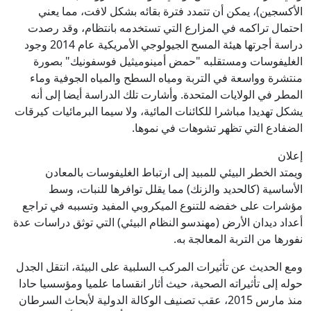
الأكسجين)، يمكن أن تتمدد فترة بقائه بشكل لافت، مما يعني
احتمال تراكمه في المزارع التي تستخدمه بانتظام، وقد رصدت
دراسة أجرتها هيئة المسح الجيولوجي الأمريكية عام 2014 وجود
الغليفوسات ومستقلبه "حمض أمينوميثيل فوسفونيك" بصورة
منتشرة وواسعة في التربة ومياه السطح والمياه الجوفية وماء
المطر في الولايات المتحدة. وأشارت تلك الدراسة أيضا إلى أنه
يشكل تهديدا مباشرا للكائنات المائية، ولا سيما البرمائيات كيرقات
الضفادع التي تظهر تشوهات في نموها.
إعلان
ويمتد الخطر البيئي للمبيد إلى ارتباط الغليفوسات بالمعادن
الأساسية (كالحديد والزنك) مما يقلل توافرها للنبات، وسط
مؤشرات على خفضه للتنوع الميكروبي المفيد وتسببه في تراجع
أعداد ديدان الأرض (مهندسو النظام البيئي) التي توثق دراسات عدة
نفورها من التربة المعالجة به.
ومع الحديث عن تأثيرات المركب السلبية على البيئة، انتقل الجدل
حوله إلى تأثيراته الصحية، حيث أثار انقساما علميا ومؤسسيا حادا
منذ مارس 2015، عقب تصنيف الوكالة الدولية لأبحاث السرطان