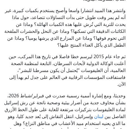
وانتشر هذا المبيد انتشارا واسعا وأصبح يستخدم بكميات كبيرة، غير
أنه لم يمر وقت طويل حتى بدأت التساؤلات تتصاعد، حول ماذا
يحدث للتربة التي تُرش عليها هذه الكميات الهائلة؟ وماذا عن
الكائنات الدقيقة التي تسكنها؟ وماذا عن النحل والحشرات الملقحة
التي تحوم فوقها؟ وماذا عن المزارع الذي يرشها يوميا؟ وماذا عن
الطفل الذي يأكل الغذاء المنتج عليها؟
ثم جاء عام 2015 ليرسم خطا فاصلا في تاريخ هذا المركب، حين
أعلنت الوكالة الدولية لأبحاث السرطان، التابعة لمنظمة الصحة
العالمية، أن الغليفوسات "يُحتمل أن يكون مسرطنا للبشر"،
فاستفاقت المؤسسات الرقابية في العالم على جدل لم يهدأ إلى
الآن.
وحديثا، ومع إشارة أممية رسمية صدرت في فبراير/شباط 2026،
بشأن مخاوف جدية من أضرار بيئية وصحية ناتجة عن رش إسرائيل
لمادة الغليفوسات بتركيزات مرتفعة للغاية على طول الخط الأزرق
الفاصل بين
لبنان
وإسرائيل، انتقل النقاش إلى بُعد جديد كليا، وهو
ما الذي يعنيه استخدام مبيد الأعشاب في مناطق النزاع؟ وهل