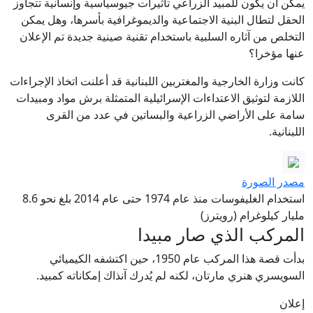
يمكن أن يكون للمبيد الزراعي تأثيرات جيوسياسية وإنسانية تتجاوز
الحقل لتطال البنية الاجتماعية والديموغرافية بأسرها، وهل يمكن
التخلص من آثاره السلبية باستخدام تقنية صينية جديدة تم الإعلان
عنها مؤخرا؟
كانت وزارة الخارجية والمغتربين اللبنانية قد أعلنت اتخاذ الإجراءات
اللازمة لتوثيق الاعتداءات الإسرائيلية المتمثلة برش مواد ومبيدات
سامة على الأراضي الزراعية والبساتين في عدد من القرى
اللبنانية.
مصدر الصورة
استخدام الغليفوسات منذ عام 1974 حتى عام 2014 بلغ نحو 8.6
مليار كيلوغرام (رويترز)
المركب الذي صار مبيدا
بدأت قصة هذا المركب عام 1950، حين اكتشفه الكيميائي
السويسري هنري مارتان، لكنه لم يُدرك آنذاك إمكاناته كمبيد.
إعلان