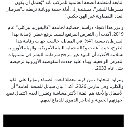
التابعة لمنظمة الصحة العالمية للمركب بأنه "يُحتمل أن يكون
مسرطنا للبشر"، مستندة إلى أدلة جينية ووبائية تربطه بـ"سرطان
الغدد الليمفاوية غير الهودجكيني".
وعزز هذا الاتجاه دراسة إحصائية لجامعة "كاليفورنيا بيركلي" عام
2019، أكدت أن التعرض المرتفع للمبيد يرفع خطر الإصابة بهذا
السرطان بنسبة 41%. في المقابل، خالفت جهات رقابية هذا
الطرح، حيث أعلنت وكالة حماية البيئة الأمريكية والهيئة الأوروبية
لسلامة الأغذية أن المبيد غير مرجح سرطنته للبشر في مستويات
التعرض الواقعية، وبناء عليه جددت المفوضية الأوروبية ترخيصه
حتى عام 2033.
وتتزايد المخاوف من كونه معطلا للغدد الصماء ومؤثرا على الكبد
والكلى، وفي مارس 2026، أكد " بيان سياتل للصحة العامة" أن
الأطفال والأجنة هم الفئة الأكثر هشاشة وتضررا لعدم اكتمال نضج
أجهزتهم الحيوية والحاجز الدموي للدماغ لديهم.