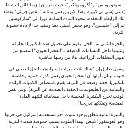
"بسودوموناس" و"أكروموباكتر"، حيث تفرزان إنزيما فائق النشاط
يُدعى (سي بي لاييز)، وهذا الإنزيم يعمل بمثابة "مقص جزيئي" يقطع
تلك الرابطة المعقدة، محولا المادة السامة فورا إلى "ساركوسين"
ثم إلى "جليسين"، وهو حمض أميني مغذ ومفيد جدا لإعادة خصوبة
التربة.
والجزء الثاني من الحل، يقوم على تحميل هذه البكتيريا الخارقة
وتثبيتها داخل المسامات الدقيقة لـ"الفحم الحيوي" المصنع من
تدوير المخلفات الزراعية، بدلا من رشها مباشرة.
ويقول طارق إن "هناك ثلاث ميزات إستراتيجية للحل الصيني في
جنوب لبنان، أولها أن الفحم الحيوي يعمل كدرع حماية وحاضنة
للبكتيريا، فعند وضعه في التربة، يقوم بامتصاص الكميات الزائدة
والسامة من الغليفوسات (تخفيف الصدمة عن التربة)، وفي نفس
الوقت تخرج البكتيريا المحمية داخل مساماته لتلتهم المادة
الممتصة وتفككها تدريجيا".
والميزة الثانية تتعلق بوجود ملوث آخر تستخدمه إسرائيل في حربها
وهو الفوسفور الأبيض، وهذا الملوث يسبب حموضة شديدة للتربة،