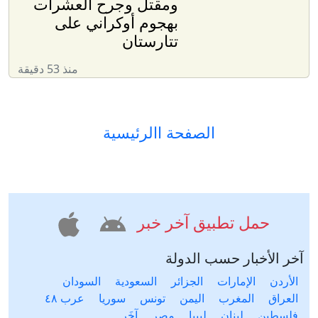
ومقتل وجرح العشرات
بهجوم أوكراني على
تتارستان
منذ 53 دقيقة
الصفحة االرئيسية
حمل تطبيق آخر خبر
آخر الأخبار حسب الدولة
الأردن
الإمارات
الجزائر
السعودية
السودان
العراق
المغرب
اليمن
تونس
سوريا
عرب ٤٨
فلسطين
لبنان
ليبيا
مصر
آخَر