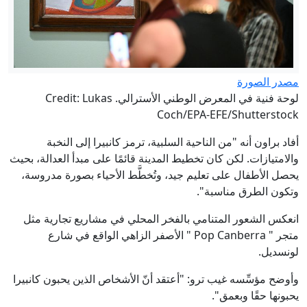
مصدر الصورة
لوحة فنية في المعرض الوطني الأسترالي. Credit: Lukas
Coch/EPA-EFE/Shutterstock
أفاد براون أنه "من الناحية السلبية، ترمز كانبيرا إلى النخبة
والامتيازات. لكن كان تخطيط المدينة قائمًا على مبدأ العدالة، بحيث
يحصل الأطفال على تعليم جيد، وتُخطَّط الأحياء بصورة مدروسة،
وتكون الطرق مناسبة".
انعكس الشعور المتنامي بالفخر المحلي في مشاريع تجارية مثل
متجر " Pop Canberra " الأصفر الزاهي الواقع في شارع
لونسديل.
وأوضح مؤسِّسه غيب ترو: "أعتقد أنّ الأشخاص الذين يحبون كانبيرا
يحبونها حقًا وبعمق".