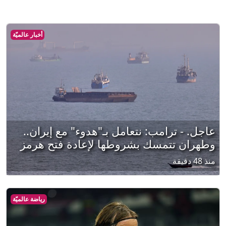
أخبار عالميّة
عاجل. - ترامب: نتعامل بـ"هدوء" مع إيران..
وطهران تتمسك بشروطها لإعادة فتح هرمز
منذ 48 دقيقة
رياضة عالميّة