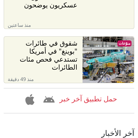
عسكريون يوضحون
منذ ساعتين
شقوق في طائرات
منوّعات
"بوينغ" في أمريكا
تستدعي فحص مئات
الطائرات
منذ 49 دقيقة
حمل تطبيق آخر خبر
آخر الأخبار