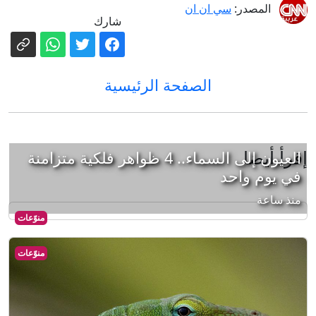
المصدر:
سي ان ان
شارك
الصفحة الرئيسية
إقرأ أيضا
العيون إلى السماء.. 4 ظواهر فلكية متزامنة
في يوم واحد
منذ ساعة
منوّعات
منوّعات