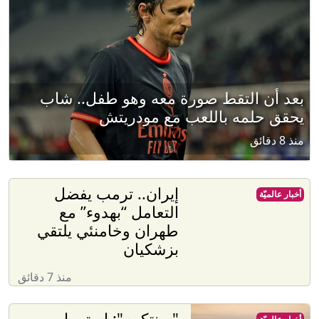
بعد أن التقط صورة معه وهو طفل.. شاب
يحقق حلمه باللعب مع مودريتش
منذ 8 دقائق
إيران.. ترمب يفضل
أخبار عالميّة
التعامل “بهدوء” مع
طهران وخامنئي يلتقي
بزشكيان
منذ 7 دقائق
"سنتكوم": استمرار