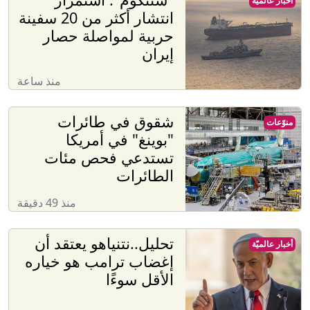
أخبار عالميّة
انتشار أكثر من 20 سفينة
حربية لمواصلة حصار
إيران
منذ ساعة
شقوق في طائرات
منوّعات
"بوينغ" في أمريكا
تستدعي فحص مئات
الطائرات
منذ 49 دقيقة
تحليل..نتنياهو يعتقد أن
أخبار عالميّة
إغضاب ترامب هو خياره
الأقل سوءًا