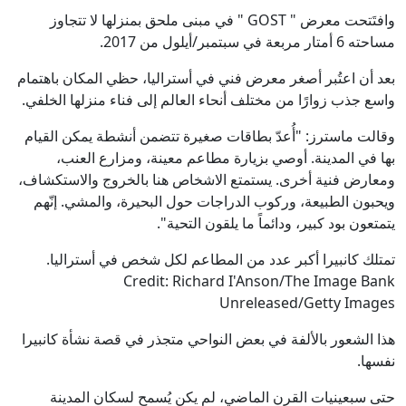
وافتَتحت معرض " GOST " في مبنى ملحق بمنزلها لا تتجاوز
مساحته 6 أمتار مربعة في سبتمبر/أيلول من 2017.
بعد أن اعتُبر أصغر معرض فني في أستراليا، حظي المكان باهتمام
واسع جذب زوارًا من مختلف أنحاء العالم إلى فناء منزلها الخلفي.
وقالت ماسترز: "أُعدّ بطاقات صغيرة تتضمن أنشطة يمكن القيام
بها في المدينة. أوصي بزيارة مطاعم معينة، ومزارع العنب،
ومعارض فنية أخرى. يستمتع الاشخاص هنا بالخروج والاستكشاف،
ويحبون الطبيعة، وركوب الدراجات حول البحيرة، والمشي. إنّهم
يتمتعون بود كبير، ودائماً ما يلقون التحية".
تمتلك كانبيرا أكبر عدد من المطاعم لكل شخص في أستراليا.
Credit: Richard I'Anson/The Image Bank
Unreleased/Getty Images
هذا الشعور بالألفة في بعض النواحي متجذر في قصة نشأة كانبيرا
نفسها.
حتى سبعينيات القرن الماضي، لم يكن يُسمح لسكان المدينة