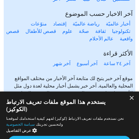
آخر الاخبار حسب الموضوع
أخبار عالميّة
رياضة عالميّة
إقتصاد
منوّعات
تكنولوجيا
ثقافة
صحّة
علوم
قصص للأطفال
قصص
واقعية
عالم الأحلام
الأكثر قراءة
آخر ٢٤ ساعة
آخر أسبوع
آخر شهر
موقع آخر خبر يتيح لك متابعة آخر الأخبار من مختلف المواقع
المحلية والعالمية. آخر خبر يشمل أخبار محلية لعدة دول مثل
الأردن، فلسطين، مصر، السعودية، تونس، المغرب، الجزائر،
×
عرب ٤٨، لبنان، العراق، اليمن وغيرها آخر خبر يتيح متابعة أخبار
يستخدم هذا الموقع ملفات تعريف الارتباط
من شتى المواضيع مثل: أخبار محلية، أخبار عالمية، رياضة،
(الكوكيز)
إقتصاد، ثقافة، منوعات وغيرها تابع الأخبار المحلية والعالمية من
نحن نستخدم ملفات تعريف الارتباط (كوكيز) لفهم كيفية استخدامك لموقعنا
مختلف المواقع الإخبارية: الجزيرة، العربية، بي بي سي، سي ان
ولتحسين تجربتك
سياسة الخصوصية
ان، الحرة، روسيا اليوم، سكاي نيوز وغيرها
عرض التفاصيل