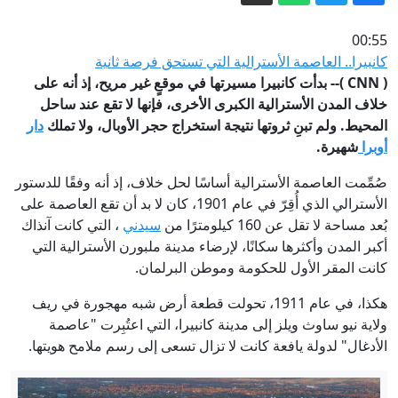
أثناء وجود ترمب.. اعتراض طائرتين اقتربتا
من نادي الغولف
00:55
واشنطن تشدد الحصار البحري على إيران
كانبيرا.. العاصمة الأسترالية التي تستحق فرصة ثانية
(
CNN
)-- بدأت كانبيرا مسيرتها في موقعٍ غير مريح، إذ أنه على
وتغيّر مسار عشرات السفن
خلاف المدن الأسترالية الكبرى الأخرى، فإنها لا تقع عند ساحل
روسيا تعتبر خيار حصولها على ضمانات
المحيط. ولم تبنِ ثروتها نتيجة استخراج حجر الأوبال، ولا تملك
دار
أمنية ملزمة قانونيا من الغرب أمرا ممكنا
أوبرا
شهيرة.
بين الرفض العلني و"إعطائها فرصة" خلف
صُمِّمت العاصمة الأسترالية أساسًا لحل خلاف، إذ أنه وفقًا للدستور
الكواليس.. هل تهز خطة غزة العلاقة بين
الأسترالي الذي أُقِرّ في عام 1901، كان لا بد أن تقع العاصمة على
ترامب ونتنياهو؟
إيران.. ترمب يفضل التعامل “بهدوء” مع
بُعد مساحة لا تقل عن 160 كيلومترًا من
سيدني
، التي كانت آنذاك
طهران وخامنئي يلتقي بزشكيان
أكبر المدن وأكثرها سكانًا، لإرضاء مدينة ملبورن الأسترالية التي
كانت المقر الأول للحكومة وموطن البرلمان.
هكذا، في عام 1911، تحولت قطعة أرض شبه مهجورة في ريف
ولاية نيو ساوث ويلز إلى مدينة كانبيرا، التي اعتُبِرت "عاصمة
الأدغال" لدولة يافعة كانت لا تزال تسعى إلى رسم ملامح هويتها.