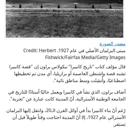
مصدر الصورة
مبنى البرلمان الأصلي في عام 1927. Credit: Herbert
Fishwick/Fairfax Media/Getty Images
قال مؤلف كتاب "تاريخ كانبيرا" نيكولاس براون إن "قصة كانبيرا
تشبه قصة واشنطن العاصمة أو برازيليا، أي مدن تم تخطيطها
اصطناعيًا، وأُنشِئَت وسط مناطق نائية".
أضاف براون، الذي نشأ في كانبيرا ويعمل حاليًا أستاذًا للتاريخ في
الجامعة الوطنية الأسترالية، أنّ المدينة كانت عبارة عن "تجربة".
رُغم أنّ بناء كانبيرا بدأ في أوائل القرن الـ20، وانتقل إليها البرلمان
الأسترالي عام 1927، إلا أنّ المدينة احتاجت وقتاً طويلاً قبل أن
تستقر.