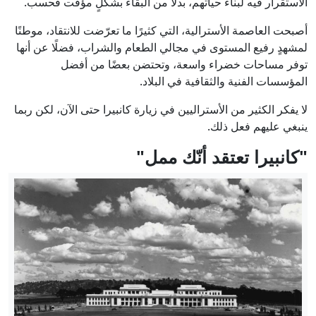
الاستقرار فيه لبناء حياتهم، بدلاً من البقاء بشكلٍ مؤقت فحسب.
أصبحت العاصمة الأسترالية، التي كثيرًا ما تعرّضت للانتقاد، موطنًا
لمشهدٍ رفيع المستوى في مجالي الطعام والشراب، فضلًا عن أنها
توفر مساحات خضراء واسعة، وتحتضن بعضًا من أفضل
المؤسسات الفنية والثقافية في البلاد.
لا يفكر الكثير من الأستراليين في زيارة كانبيرا حتى الآن، لكن ربما
ينبغي عليهم فعل ذلك.
"كانبيرا تعتقد أنّك ممل"