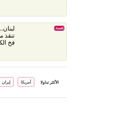
لبنان.
إقتصاد
تنقذ 
فخ الك
أمريكا
إيران
الأكثر تداولا