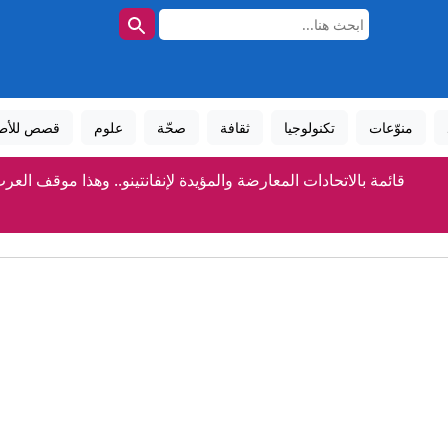
منوّعات
تكنولوجيا
ثقافة
صحّة
علوم
قصص للأط
قائمة بالاتحادات المعارضة والمؤيدة لإنفانتينو.. وهذا موقف العر
مقتل قائد كتيبة بحرس الحدود السوري وإصابة جنديين بكمين شرق 
"من دون ملابس".. مطعم يُتيح لزبائنه تجربة تناول الطعام ع
أكثر فعالية بـ27%.. أمريكا تُجيز لقاحًا جديدًا للإنفلونزا
أمريكا.. 3 مليارات دولار لتعزيز إنتاج المعادن الحرجة