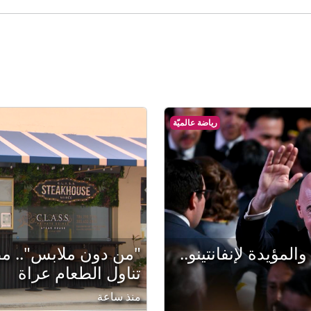
رياضة عالميّة
المؤيدة لإنفانتينو..
"من دون ملابس".. مطع
تناول الطعام عراة
منذ ساعة