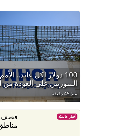
100 دولار لكل عائد.. الأ
السوريين على العودة من لب
منذ 45 دقيقة
قصف إ
أخبار عالميّة
مناطق 