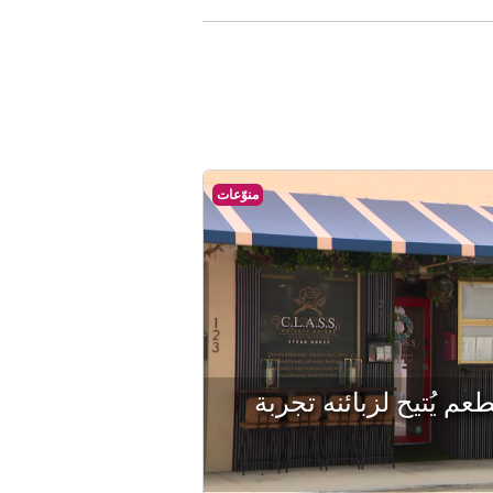
منوّعات
م يُتيح لزبائنه تجربة