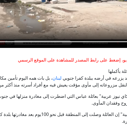
شاهد.. سيول جارفة تغمر شوارع صنعاء وتُغرق سيارات ورياح تقت
محصول الأرز العالمي في خطر كبير.. والعلماء أشد قلقا مما
نائب الرئيس التركي يتحدث عن احتمالية انضمام مصر إلى اتفاقية الدف
ران مباشر.. توقعات باتفاق قريب بشأن هرمز وطهران تتعهد بالدفاع عن
و، إضغط على رابط المصدر للمشاهدة على الموقع الرسمي
زيلينسكي يطالب بمزيد من الضغط بينما مسيرات روسية تقتل 4 بمنطقة كييف
ة بأكملها
يزرعه في أرضه ببلدة كفرا جنوبي
لبنان
، بل بات همه اليوم تأمين مكا
قل مزروعاته إلى مأوى مؤقت يعيش فيه مع أفراد أسرته منذ أكثر من 3 أشهر
"البيت الروسي" ببرلين- شبهات استخباراتية فرنسية تحرج ألما
 نيوز عربية" بعائلة عباس التي اضطرت إلى مغادرة منزلها في جنوب
وح وفقدان المأوى.
ويقول عباس في حديثه لـ"سكاي نيوز عربية" إن العائلة وص
ة.