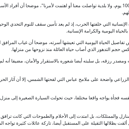
وأضاف: "قدمنا من كفرا إلى هنا منذ نحو 100 يوم، ولا بلدية تواصلت معنا أو اهتمت لأمرنا"، موض
هم.
الإنسانية التي خلفتها الحرب، إذ لم يعد تأمين سقف للنوم التحدي الوحي
لحياة اليومية والكرامة الإنسانية.
صيل الحياة اليومية التي تعيشها أسرته، موضحا أن غياب المرافق ال
س حجم التدهور الذي أصاب حياة العائلة منذ نزوحها من منزلها.
مصدر رزقه، بل سلبته أيضا شعوره بالاستقرار والأمان، مضيفا أنه لم 
 الزراعي واضحة على ملامح عباس التي لفحتها الشمس، إلا أن آثار الحر
سه فجأة يواجه واقعا مختلفا، حيث تحولت السيارة الصغيرة إلى منزل،
ازل والممتلكات، بل امتدت إلى الأحلام والطموحات التي كانت ترافق 
قت بظلالها الثقيلة على المستقبل أيضا، تاركة عائلات كثيرة تواجه