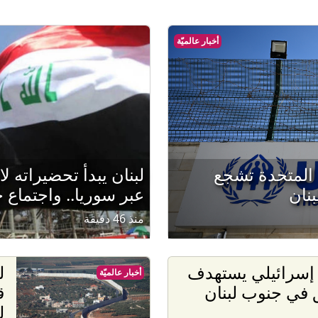
أخبار عالميّة
مم المتحدة تشجع
لبنان يبدأ تحضيراته ل
نان
عبر سوريا.. واجتماع ح
منذ 46 دقيقة
سرائيلي يستهدف
ل
أخبار عالميّة
في جنوب لبنان
ق
ل