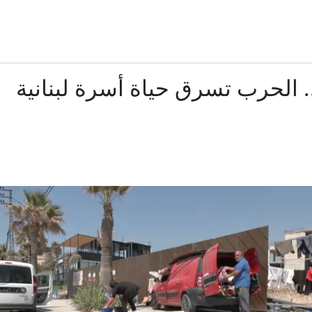
تعليق إيراني جديد على اتفاق الدفاع بين السعودية وباكستان وت
اني للجزيرة: كردستان العراق يدعم حصر السلاح ويرفض الانخراط في
 الحرب تسرق حياة أسرة لبنانية
موسكو تصعد هجماتها على كييف وتقصف مؤسسة تصنع الرؤوس 
واشنطن تتوقع "اتفاقًا قريبًا" بشأن هرمز.. والرئيس الإيراني: مستعدو
مسؤول حوثي لـCNN: أوامر شن عمليات ضد السعوديين لا تأتي من إيران
معنى توقيع اتفاق سعودي تركي باكستاني.. سفير أمريكي سابق
هل اقتربت "الصراصير" من إزاحة "مودي"؟