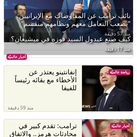
نائب ترامب عن المفاوضات مع الإيرانيين:
"يصعب التعامل معهم ونظامهم منقسم"
منذ 57 دقيقة
كيف صنع عبدول السيد فوزه في ميشيغان؟
منذ 17 دقيقة
أخبار عالميّة
إنفانتينو يعتذر عن
رياضة عالميّة
الأخطاء مع بقائه رئيساً
للفيفا
منذ 59 دقيقة
ترامب: تقدم كبير في
أخبار عالميّة
محادثات هرمز.. والاتفاق