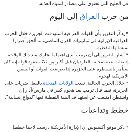
في الخليج التي تحتوي على مصادر للمياه العذبة.
من حرب
العراق
إلى اليوم
* يذكّر التقرير بأن القوات العراقية استهدفت الجزيرة خلال الحرب
العراقية الإيرانية في ثمانينيات القرن الماضي، ما ألحق أضرارا
بمنشآتها النفطية.
* أشار التقرير إلى أن ترمب أبدى اهتماما بخارك منذ ذلك الوقت،
إذ نقلت عنه صحيفة الغارديان قبل أكثر من ثلاثة عقود قوله إنه كان
سيأمر بالسيطرة على الجزيرة إذا تعرضت القوات أو السفن
الأمريكية لهجوم.
* خلال الحرب الحالية، نفذت
الولايات المتحدة
بالفعل ضربات على
الجزيرة، فيما قال ترمب بعد هجوم كبير في مارس/آذار إن
واشنطن امتنعت عن استهداف البنية النفطية فيها "لدواعٍ إنسانية".
خطط وتداعيات
* ذكر موقع أكسيوس أن الإدارة الأمريكية درست لاحقا خططا