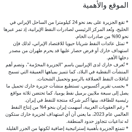
الموقع والأهمية
* تقع الجزيرة على بعد نحو 24 كيلومترا من الساحل الإيراني في
الخليج، وتُعد المركز الرئيسي لصادرات النفط الإيرانية، إذ تمر عبرها
نحو 90% من صادرات الخام.
* تمثل عائدات النفط شريانا حيويا للاقتصاد الإيراني، لذلك فإن
استهداف خارك أو فرض حصار عليها قد يحرم طهران من مصدر
دخلها الأهم.
* تُعرف خارك لدى الإيرانيين باسم "الجزيرة المحرّمة"، وتضم أهم
المنشآت النفطية في البلاد، كما تتميز بمياهها العميقة التي تسمح
لناقلات النفط العملاقة بالرسو وتحميل الشحنات.
* بحسب تقرير أكسيوس، تستطيع منشآت جزيرة خارك تحميل ما
يصل إلى سبعة ملايين برميل نفط يوميا، كما تحتضن ثلاثة مواقع
رئيسية للطاقة، بينها أكبر شركة منتجة للنفط في إيران.
* رغم العقوبات الغربية، أسهمت إيران بنحو 4% من إنتاج النفط
العالمي عام 2023، ما يعني أن أي استهداف لجزيرة خارك ستكون
له تداعيات تتجاوز حدود المنطقة.
* تتمتع الجزيرة بأهمية إستراتيجية إضافية لكونها من الجزر القليلة