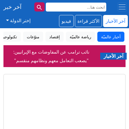
آخر خبر
إختر الدولة
آخر الأخبار
الأكثر قراءة
فيديو
أخبار عالميّة
رياضة عالميّة
إقتصاد
منوّعات
تكنولوجيا
نائب ترامب عن المفاوضات مع الإيرانيين:
آخر الأخبار
"يصعب التعامل معهم ونظامهم منقسم"
كيف صنع عبدول السيد فوزه في
ميشيغان؟
رعب في أوروبا.. مسيّرة مفخخة تعطل
مطارا ألمانيا
إنفانتينو يعتذر عن الأخطاء مع بقائه رئيساً
للفيفا
نجت من انفجار مرفأ بيروت.. وما زالت