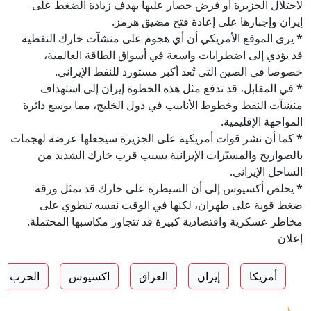
لاحتلال الجزيرة أو فرض حصار عليها بهدف زيادة الضغط على
إيران وإجبارها على إعادة فتح مضيق هرمز.
* يرى الموقع الأمريكي أن أي هجوم على منشآت خارك النفطية
قد يؤدي إلى اضطرابات واسعة في أسواق الطاقة العالمية،
خصوصا في الصين التي تُعد أكبر مستورد للنفط الإيراني.
* في المقابل، قد تدفع مثل هذه الخطوة إيران إلى استهداف
منشآت النفط وخطوط الأنابيب في دول الخليج، مما يوسع دائرة
المواجهة الإقليمية.
* كما أن نشر قوات أمريكية على الجزيرة سيجعلها عرضة لهجمات
بالصواريخ والمسيّرات الإيرانية بسبب قرب خارك الشديد من
الساحل الإيراني.
* يخلص أكسيوس إلى أن السيطرة على خارك قد تمثل ورقة
ضغط قوية على طهران، لكنها في الوقت نفسه تنطوي على
مخاطر عسكرية واقتصادية كبيرة قد تتجاوز مكاسبها المحتملة.
إعلان
أمريكا
إيران
العراق
اكسيوس
الحرب عل