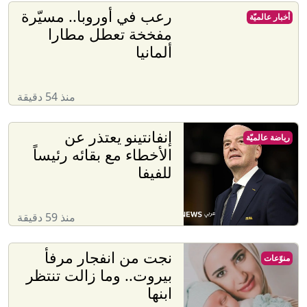
رعب في أوروبا.. مسيّرة
أخبار عالميّة
مفخخة تعطل مطارا
ألمانيا
منذ 54 دقيقة
إنفانتينو يعتذر عن
رياضة عالميّة
الأخطاء مع بقائه رئيساً
للفيفا
منذ 59 دقيقة
نجت من انفجار مرفأ
منوّعات
بيروت.. وما زالت تنتظر
ابنها