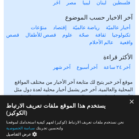
فلسطين
لبنان
ليبيا
مصر
آخَر
آخر الاخبار حسب الموضوع
أخبار عالميّة
رياضة عالميّة
إقتصاد
منوّعات
تكنولوجيا
ثقافة
صحّة
علوم
قصص للأطفال
قصص
واقعية
عالم الأحلام
الأكثر قراءة
آخر ٢٤ ساعة
آخر أسبوع
آخر شهر
موقع آخر خبر يتيح لك متابعة آخر الأخبار من مختلف المواقع
المحلية والعالمية. آخر خبر يشمل أخبار محلية لعدة دول مثل
الأردن، فلسطين، مصر، السعودية، تونس، المغرب، الجزائر،
×
عرب ٤٨، لبنان، العراق، اليمن وغيرها آخر خبر يتيح متابعة أخبار
يستخدم هذا الموقع ملفات تعريف الارتباط
من شتى المواضيع مثل: أخبار محلية، أخبار عالمية، رياضة،
(الكوكيز)
إقتصاد، ثقافة، منوعات وغيرها تابع الأخبار المحلية والعالمية من
نحن نستخدم ملفات تعريف الارتباط (كوكيز) لفهم كيفية استخدامك لموقعنا
مختلف المواقع الإخبارية: الجزيرة، العربية، بي بي سي، سي ان
ولتحسين تجربتك
سياسة الخصوصية
ان، الحرة، روسيا اليوم، سكاي نيوز وغيرها
عرض التفاصيل