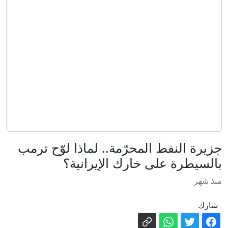
تنتظر ابنها
تكلفة "أسطول ترامب الذهبي" قد تتجاوز
التقديرات بـ50% وتصل إلى 275 مليار
دولار
"يكره اليهود وإسرائيل".. ترامب يشن
"هجوماً لاذعاً" ضد عبدالرحمن السيد الفائز
بانتخابات ميشيغان التمهيدية
منها دعم إنفانتينو.. إليك نتائج الاجتماع
الطارئ لـ"فيفا" في المغرب
زالوجني يقر بسقوط أوراق كييف العسكرية
وتفوق روسيا الميداني
هل يشكل تاكر كارلسون حزبا ثالثا؟
جزيرة النفط المحرّمة.. لماذا لوّح ترمب
بالسيطرة على خارك الإيرانية؟
ذاكرة القصف وحسابات المصالح.. هل
منذ شهر
تتصالح سوريا الجديدة مع روسيا؟
بعد 150 عاما.. اكتشاف نبتة لاحمة يؤكد
شارك
فرضية داروين