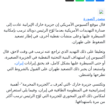
ترامب: تقدم كبير في محادثات هرمز..
والاتفاق يقترب
ترامب: نتحدث مع الإيرانيين وأفضّل التوصل
مصدر الصورة
إلى اتفاق لأنني لا أريد قتل الناس
قال موقع أكسيوس الأمريكي إن جزيرة خارك الإيرانية عادت إلى
كاتب يهودي يفكك الرواية الإسرائيلية ويوثق
صدارة التهديدات الأمريكية بعدما لوّح الرئيس دونالد ترمب بإمكانية
السيطرة عليها وعلى منشآت نفطية أخرى، في إطار تصعيد
"هندسة الإبادة" في غزة
الضغوط على طهران.
اتفاق غزة بين ضغوط ترامب وحسابات
وتعليقا على ذلك التهديد الذي تراجع عنه ترمب في وقت لاحق، قال
نتنياهو
أكسيوس إن استهداف البنية التحتية النفطية في الجزيرة الصغيرة،
رئيس الوزراء الكندي يسخر من ترامب بعد
أو حتى السيطرة عليها بشكل كامل، قد يخنق إيرادات
إيران
،
تعطل جهاز التلقين.. (فيديو)
واستبعد أن يجبر ذلك التصعيد طهران على القبول بالشروط التي
إيران.. دوي انفجارين في مضيق هرمز
تطرحها واشنطن.
وطهران تكشف تفاصيل مساره الجديد
وتكتسي جزيرة خارك -التي تُعرف بـ"الجزيرة المحرمة"- أهمية
إستراتيجية في المنظومة الطاقية في إيران، وفيما يلي استعراض
لمكامن ذلك الدور المحوري للجزيرة التي لوّح الرئيس ترمب أكثر
من مرة باستهدافها: