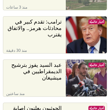
منذ 3 ساعات
ترامب: تقدم كبير في
أخبار عالميّة
محادثات هرمز.. والاتفاق
يقترب
منذ 30 دقيقة
عبد السيد يفوز بترشيح
أخبار عالميّة
الديمقراطيين في
ميشيغان
منذ ساعتين
الحوثيون يعلنون إصابة
أخبار عالميّة