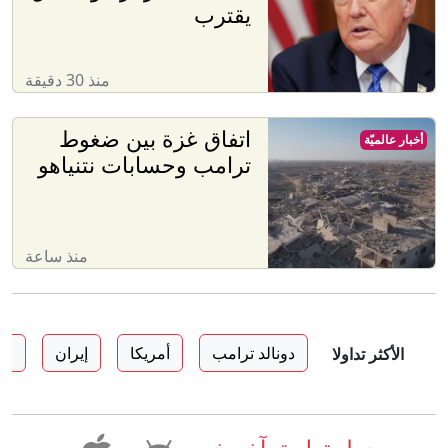
يقترب
منذ 30 دقيقة
اتفاق غزة بين ضغوط
أخبار عالميّة
ترامب وحسابات نتنياهو
منذ ساعة
دونالد ترامب
أمريكا
إيران
اس
الأكثر تداولا