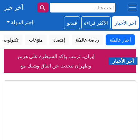
آخر خبر
إختر الدولة
آخر الأخبار
الأكثر قراءة
فيديو
أخبار عالميّة
رياضة عالميّة
إقتصاد
منوّعات
تكنولوجيا
إيران.. ترمب يؤكد السيطرة على هرمز
آخر الأخبار
وطهران تتحدث عن اتفاق وشيك مع
مسقط
إيران تعلق على اتفاق الدفاع بين السعودية
وتركيا وباكستان
كيف أصبحت نبتة فريدة في جنوب إفريقيا
ظاهرة عالمية في عالم الشاي؟
رواج إعلان الأمير علي عدم تغير الموقف
من إنفانتينو رغم وصول المستحقات
من بينها الحمص.. ما أبرز مصادر فيتامين