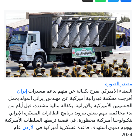
زاخاروفا: هجوم الرئيس البولندي على
روسيا نتاج "عقد تاريخية"
هل يعطل الحرس الثوري حسم اتفاق
الملاحة في هرمز؟
قتلى مدنيون وعسكريون في هجوم
للحوثيين على مأرب
"سياحة القنص" في سراييفو: تحقيقات
أوروبية تبحث عن أدلة بعد ثلاثة عقود
توقيع اتفاقية دفاع مشترك بين السعودية
وباكستان وتركيا
مصدر الصورة
القضاء الأميركي يفرج بكفالة عن متهم بدعم مسيرات
إيران
الرئاسة التركية: "اتفاقية مكة" خطوة
أفرجت محكمة فيدرالية أميركية عن مهندس إيراني المولد يحمل
تاريخية تصون السلام والاستقرار
الجنسيتين الأميركية والإيرانية، بكفالة مالية مشددة، قبل أيام من
بدء محاكمته بتهم تتعلق بتزويد برنامج الطائرات المسيّرة الإيراني
بتكنولوجيا أميركية محظورة، في قضية تربطها السلطات الأميركية
بهجوم دموي استهدف قاعدة عسكرية أميركية في
الأردن
عام
2024.