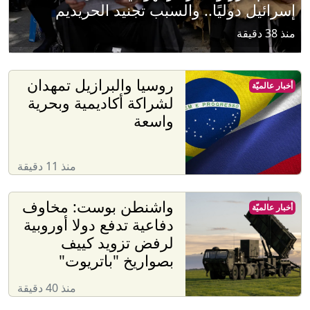
إسرائيل دوليًا.. والسبب تجنيد الحريديم
منذ 38 دقيقة
روسيا والبرازيل تمهدان
أخبار عالميّة
لشراكة أكاديمية وبحرية
واسعة
منذ 11 دقيقة
واشنطن بوست: مخاوف
أخبار عالميّة
دفاعية تدفع دولا أوروبية
لرفض تزويد كييف
بصواريخ "باتريوت"
منذ 40 دقيقة