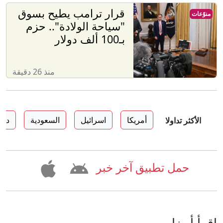
قرار ترامب يطيح بسوق
منوّعات
"سياحة الولادة".. حزم
بـ100 ألف دولار
منذ 26 دقيقة
أمريكا
اسرائيل
السعودية
دون
الأكثر تداولا
حمل تطبيق آخر خبر
إقرأ أيضا