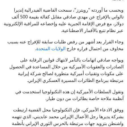
وبحسب ما أوردته "رويترز"، سمحت القاضية الفيدرالية إنديرا
تالواني بالإفراج عن مهدي صادقي مقابل كفالة بقيمة 500 ألف
دولار، مع فرض الإقامة الجبرية عليه وإخضاعه للمراقبة الإلكترونية
عبر نظام تتبع بالأقمار الاصطناعية.
وجاء القرار بعد أشهر من رفض طلبات سابقة للإفراج عنه بسبب
مخاوف من احتمال فراره خارج
الولايات المتحدة
.
ويواجه صادقي اتهامات بالتآمر لانتهاك قوانين الرقابة على
الصادرات والعقوبات الأميركية من خلال المساعدة في الحصول
على مكونات وتقنيات أميركية متطورة لصالح شركة إيرانية
مرتبطة ببرنامج الطائرات المسيرة العسكري الإيراني.
وتقول السلطات الأميركية إن هذه التكنولوجيا استخدمت في
أنظمة ملاحة خاصة بطائرات من دون طيار.
ووفق الادعاء الأميركي، فإن التكنولوجيا محل القضية ارتبطت
بشركة يديرها رجل الأعمال الإيراني محمد عابديني، الذي تتهمه
واشنطن بتزويد جهات مرتبطة بالحرس الثوري الإيراني بأنظمة