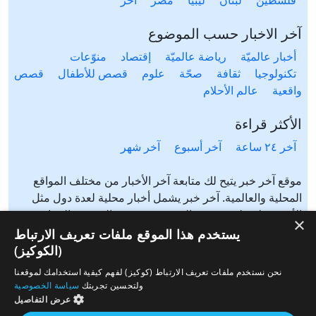
فلسطين
لبنان
ليبيا
مصر
آخَر
آخر الاخبار حسب الموضوع
أخبار عالميّة
رياضة عالميّة
إقتصاد
منوّعات
تكنولوجيا
ثقافة
صحّة
علوم
قصص للأطفال
قصص
واقعية
عالم الأحلام
الأكثر قراءة
آخر ٢٤ ساعة
آخر أسبوع
آخر شهر
موقع آخر خبر يتيح لك متابعة آخر الأخبار من مختلف المواقع
المحلية والعالمية. آخر خبر يشمل أخبار محلية لعدة دول مثل
الأردن، فلسطين، مصر، السعودية، تونس، المغرب، الجزائر،
×
عرب ٤٨، لبنان، العراق، اليمن وغيرها آخر خبر يتيح متابعة أخبار
يستخدم هذا الموقع ملفات تعريف الارتباط
من شتى المواضيع مثل: أخبار محلية، أخبار عالمية، رياضة،
(الكوكيز)
إقتصاد، ثقافة، منوعات وغيرها تابع الأخبار المحلية والعالمية من
نحن نستخدم ملفات تعريف الارتباط (كوكيز) لفهم كيفية استخدامك لموقعنا
مختلف المواقع الإخبارية: الجزيرة، العربية، بي بي سي، سي ان
ولتحسين تجربتك
سياسة الخصوصية
ان، الحرة، روسيا اليوم، سكاي نيوز وغيرها
عرض التفاصيل