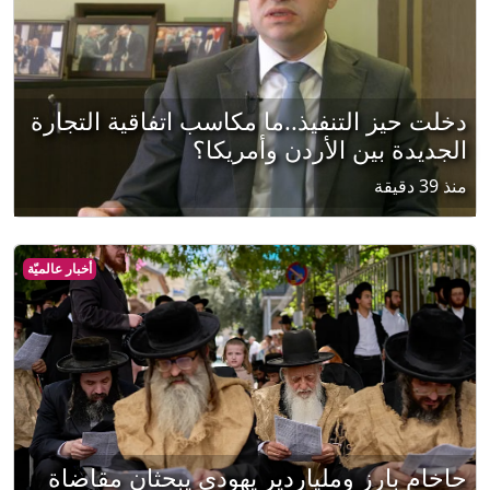
دخلت حيز التنفيذ..ما مكاسب اتفاقية التجارة
الجديدة بين الأردن وأمريكا؟
منذ 39 دقيقة
أخبار عالميّة
حاخام بارز وملياردير يهودي يبحثان مقاضاة