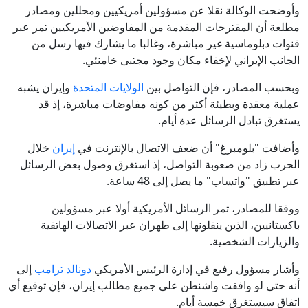
وأوضحت الوكالة نقلا عن مسؤولين أمريكيين ومحللين ومصادر
مطلعة أن المقترحات المقدمة من المفاوضين الأمريكيين تمر عبر
قنوات دبلوماسية غير مباشرة، وغالبا ما يشارك فيها رسل من
الجانب الإيراني لإخفاء مكان وجود مجتبى خامنئي.
وبحسب المصادر، فإن التواصل بين
الولايات المتحدة
وإيران يشبه
عملية معقدة وبطيئة أكثر من كونه مفاوضات مباشرة، إذ قد
يستغرق تبادل الرسائل عدة أيام.
وأضافت "بلومبرغ" أن ضعف الاتصال بالإنترنت في
إيران
خلال
الحرب زاد من صعوبة التواصل، إذ استغرق وصول بعض الرسائل
عبر تطبيق "واتساب" ما يصل إلى 48 ساعة.
ووفقا للمصادر، تمر الرسائل الأمريكية أولا عبر مسؤولين
باكستانيين، الذين ينقلونها إلى طهران عبر الاتصالات الهاتفية
والزيارات الشخصية.
وأشار مسؤول رفيع في إدارة الرئيس الأمريكي
دونالد ترامب
إلى
أنه حتى لو وافقت واشنطن على جميع مطالب إيران، فإن توقيع أي
اتفاق سيستغرق خمسة أيام.