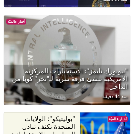
أخبار عالميّة
"نيويورك تايمز": الاستخبارات المركزية
الأمريكية تنشئ فرقة سرية لـ"نخر" كوبا من
الداخل
منذ 44 دقيقة
"بوليتيكو": الولايات
أخبار عالميّة
المتحدة تكثف تبادل