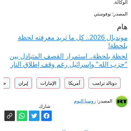
الوكالة.
المصدر: نوفوستي
هام
مونديال 2026.. كل ما تريد معرفته لحظة
بلحظة!
لحظة بلحظة.. استمرار القصف المتبادل بين
"حزب الله" وإسرائيل رغم وقف إطلاق النار
دونالد ترامب
أمريكا
الإمارات
إيران
حزب
المصدر:
روسيا اليوم
شارك