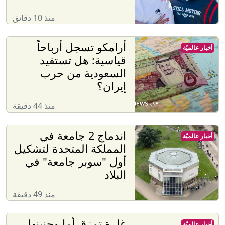
منذ 10 دقائق
أرامكو تسجل أرباحاً
أخبار عالميّة
قياسية: هل تستفيد
السعودية من حرب
إيران؟
منذ 44 دقيقة
اندماج 2 جامعة في
أخبار عالميّة
المملكة المتحدة لتشكيل
أول "سوبر جامعة" في
البلاد
منذ 49 دقيقة
غارة تمزق أما وجنينها
أخبار عالميّة