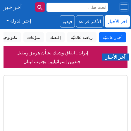
آخر خبر
إختر الدولة
آخر الأخبار
الأكثر قراءة
فيديو
أخبار عالميّة
رياضة عالميّة
إقتصاد
منوّعات
تكنولوجيا
إيران.. اتفاق وشيك بشأن هرمز ومقتل
جنديين إسرائيليين بجنوب لبنان
آخر الأخبار
هجمات روسية تقتل 6 في أوكرانيا والدفاع
الجوي الروسي يسقط مئات المسيرات
حرب إيران: سماع دوي انفجارين في هرمز،
طهران ومسقط تقتربان من اتفاق بشأن
الملاحة
رفضتا ترديد النشيد.. الجنسية الأسترالية
للاعبتين إيرانيتين
لأول مرة في السعودية.. محمية توثّق تكاثر
هذا الطائر الصحراوي النادر