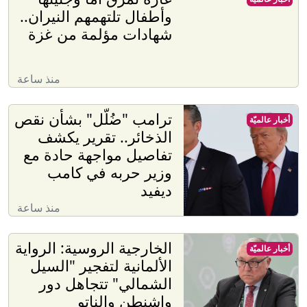
وأطفال تلتهمهم النيران..
شهادات مؤلمة من غزة
منذ ساعة
ترامب "ضُلّل" بشأن نقص
أخبار عالميّة
الذخائر.. تقرير يكشف
تفاصيل مواجهة حادة مع
وزير حربه في كامب
ديفيد
منذ ساعة
الخارجية الروسية: الرواية
أخبار عالميّة
الألمانية لتفجير "السيل
الشمالي" تتجاهل دور
واشنطن والناتو