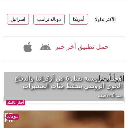
أمريكا
دونالد ترامب
اسرائيل
الأكثر تداولا
حمل تطبيق آخر خبر
إقرأ أيضا
هجمات روسية تقتل 6 في أوكرانيا والدفاع
الجوي الروسي يسقط مئات المسيرات
منذ 48 دقيقة
أخبار عالميّة
منوّعات