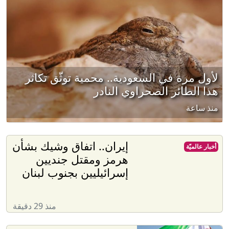
لأول مرة في السعودية.. محمية توثّق تكاثر
هذا الطائر الصحراوي النادر
منذ ساعة
إيران.. اتفاق وشيك بشأن
أخبار عالميّة
هرمز ومقتل جنديين
إسرائيليين بجنوب لبنان
منذ 29 دقيقة