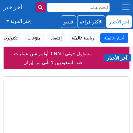
آخر خبر
إختر الدولة
آخر الأخبار
الأكثر قراءة
فيديو
أخبار عالميّة
رياضة عالميّة
إقتصاد
منوّعات
تكنولوجيا
مسؤول حوثي لـCNN: أوامر شن عمليات
آخر الأخبار
ضد السعوديين لا تأتي من إيران
معنى توقيع اتفاق سعودي تركي باكستاني..
سفير أمريكي سابق يعلق
قصف إسرائيلي يستهدف مناطق في جنوب
لبنان
في أثينا.. جماعة تُعيد إحياء طقوس عبادة
الآلهة اليونانية القديمة
بوتين يهنئ الروس بمناسبة يوم الرياضي