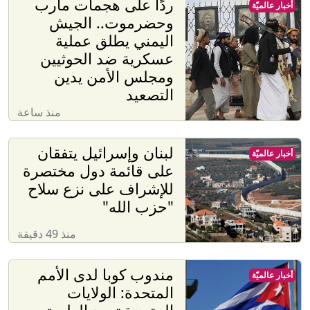
ردًا على هجمات مأرب
أخبار عالميّة
وحضرموت.. الجيش
اليمني يطلق عملية
عسكرية ضد الحوثيين
ومجلس الأمن يدين
التصعيد
منذ ساعة
لبنان وإسرائيل يتفقان
أخبار عالميّة
على قائمة دول مختصرة
للإشراف على نزع سلاح
"حزب الله"
منذ 49 دقيقة
مندوب كوبا لدى الأمم
أخبار عالميّة
المتحدة: الولايات