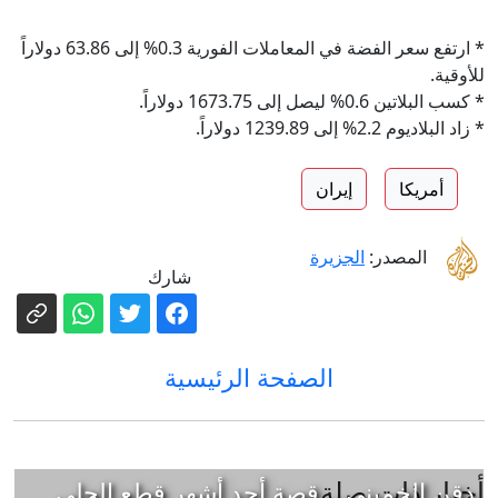
* ارتفع سعر الفضة في المعاملات الفورية 0.3% إلى 63.86 دولاراً
للأوقية.
* كسب البلاتين 0.6% ليصل إلى 1673.75 دولاراً.
* زاد البلاديوم 2.2% إلى 1239.89 دولاراً.
أمريكا
إيران
المصدر:
الجزيرة
شارك
الصفحة الرئيسية
أخبار ذات صلة
دقن الخميني... قصة أحد أشهر قطع الحلي