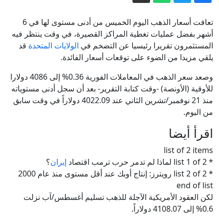
مباشر - واشنطن تبحث عن "مخرج" مع
إيران وتتوقع اتفاقاً بشأن هرمز.. وبزشكيان:
تعافت أسعار الذهب اليوم الخميس من أدنى مستوى لها في 6
مستعدون للدبلوماسية والحرب
دعم أمني أمريكي بمليار دولار لإدارة رئيس
أشهر بفضل ⁠⁠عمليات تغطية المراكز القصيرة، في وقت ينتظر فيه
المستثمرون تقريرا رئيسيا عن التضخم في
الولايات المتحدة
قد
كولومبيا الجديد
يلقي مزيدا من الضوء على ⁠⁠توقعات أسعار الفائدة.
الاستخبارات الأمريكية: بوتين الخاسر في
أوكرانيا يغامر باستفزاز الناتو
وصعد سعر الذهب في المعاملات الفورية 0.36% إلى 4086 دولارا
للأوقية (الأونصة) -وقت كتابة التقرير- بعد أن سجل أدنى مستوياته
هجوم "هجين" مُدبَّر أم حادث؟ مَن يقف
منذ 21 ⁠⁠نوفمبر/تشرين الثاني عند 4022.09 دولاراً في وقت سابق
خلف مسيّرة مطار لايبزيغ؟
من اليوم.
الأردن والولايات المتحدة: اتفاقيات
اقرأ أيضا
اقتصادية استراتيجية، وجنود أمريكيون بلا
قواعد، فماذا نعرف عن العلاقة بين
إيران مباشر.. توقعات باتفاق قريب بشأن
list of 2 items
* list 1 of 2 لماذا لم تدمر حرب ترمب اقتصاد
إيران
؟
البلدين؟
هرمز وطهران تتعهد بالدفاع عن مذكرة
* list 2 of 2 رويترز: إنتاج أوبك عند أقل مستوى منذ عام 2000
التفاهم
end of list
لكن العقود الأمريكية الآجلة للذهب تسليم أغسطس/آب نزلت
0.6% إلى 4108.07 دولاراً.