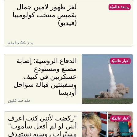
لغز ظهور لامين جمال
رياضة عالميّة
بقميص منتخب كولومبيا
(فيديو)
منذ 44 دقيقة
الدفاع الروسية: إصابة
أخبار عالميّة
مصنع ومستودع
عسكريين في كييف
وسفينتين قبالة سواحل
أوديسا
منذ ساعتين
"ركضت لأنني كنت أعرف
أخبار عالميّة
أنني لو لم أفعل سأموت"
مسيّرات روسية تستهدف