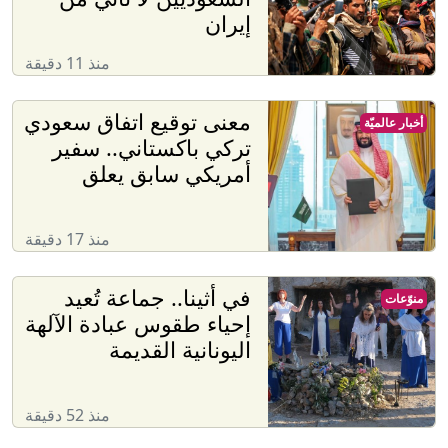
إيران
منذ 11 دقيقة
معنى توقيع اتفاق سعودي
أخبار عالميّة
تركي باكستاني.. سفير
أمريكي سابق يعلق
منذ 17 دقيقة
في أثينا.. جماعة تُعيد
منوّعات
إحياء طقوس عبادة الآلهة
اليونانية القديمة
منذ 52 دقيقة