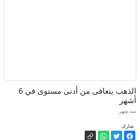
الاتحاد الأوروبي ينتقد ميتا وتيك توك: أخبار
مضللة عن سبتة
موسكو تصعد هجماتها على العاصمة
الأوكرانية وتقصف مؤسسة تصنع الرؤوس
الحربية
"ركضت لأنني كنت أعرف أنني لو لم أفعل
سأموت" مسيّرات روسية تستهدف
المسعفين في أوكرانيا
مع اشتداد الحر.. الظل رفاهية مفقودة في
غزة
هل يدفع مرضى تونس فاتورة أزمة
الذهب يتعافى من أدنى مستوى في 6
الصيدلية المركزية؟
أشهر
رئيس تايوان يشارك في تدريبات ساحلية
منذ شهر
خلال مناورات سنوية
أميركا تتعهد بتقديم مساعدات للرئيس
شارك
الكولومبي الجديد بمليار دولار