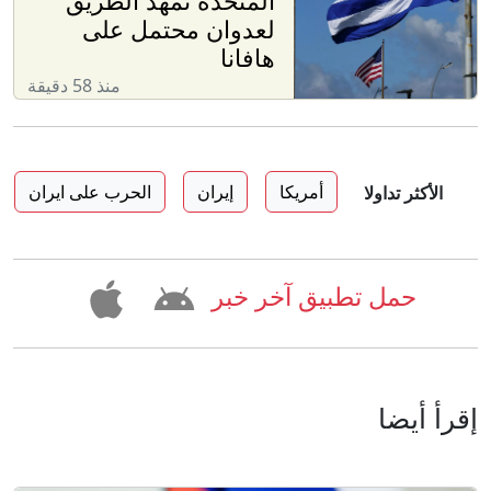
المتحدة تمهد الطريق
لعدوان محتمل على
هافانا
منذ 58 دقيقة
أمريكا
إيران
الحرب على ايران
الأكثر تداولا
حمل تطبيق آخر خبر
إقرأ أيضا