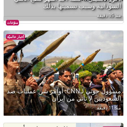
السودانية وسبب تسميتها بذلك
منذ 35 دقيقة
منوّعات
أخبار عالميّة
مسؤول حوثي لـCNN: أوامر شن عمليات ضد
السعوديين لا تأتي من إيران
منذ 11 دقيقة