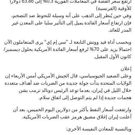
ارتفع سعر الفضة في المعاملات الفورية 0.3% إلى 63.86 دولاراً
للأوقية (الفرنسية)
وفي حين يُنظر إلى الذهب على أنه وسيلة للتحوط ضد التضخم،
فإن ارتفاع أسعار ⁠⁠الفائدة يميل إلى التأثير سلبا على المعدن غير
المدر للعائد.
وبحسب أداة فيد ووتش التابعة لـ "سي إم إي" يرى المتعاملون الآن
احتمالا ⁠⁠يزيد على 70% لرفع أسعار الفائدة الأمريكية ⁠⁠بحلول ديسمبر/
كانون الأول المقبل.
إعلان
وعلى الصعيد الجيوسياسي، قال الجيش الأمريكي أمس الأربعاء إن
الولايات المتحدة بدأت جولة جديدة من الضربات ضد أهداف متعددة
خلال الليل في إيران، بعدما توعد الرئيس دونالد ترمب بشن
هجمات جديدة إذا لم يتم التوصل إلى اتفاق سلام.
وارتفعت أسعار النفط بأكثر من دولارين اليوم الخميس، بعد أن
أعلنت إيران إغلاق مضيق هرمز عقب الضربات الأمريكية.
وبالنسبة للمعادن النفيسة الأخرى: