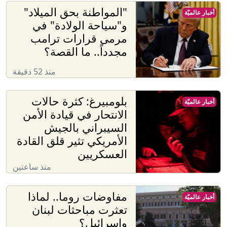
"المواطنة بحق الميلاد"
أخبار عالميّة
و"سياحة الولادة" في
مرمى قرارات ترامب
مجدداً.. ما القصة؟
منذ 52 دقيقة
بلومبيرغ: كثرة حالات
أخبار عالميّة
الانتحار في قيادة الأمن
السيبراني بالجيش
الأمريكي تثير قلق القادة
العسكريين
منذ ساعتين
مفاوضات روما.. لماذا
أخبار عالميّة
تعثرت مباحثات لبنان
وإسرائيل؟