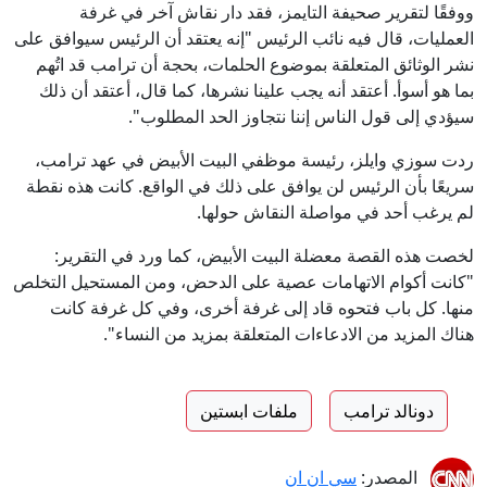
ووفقًا لتقرير صحيفة التايمز، فقد دار نقاش آخر في غرفة
العمليات، قال فيه نائب الرئيس "إنه يعتقد أن الرئيس سيوافق على
نشر الوثائق المتعلقة بموضوع الحلمات، بحجة أن ترامب قد اتُهم
بما هو أسوأ. أعتقد أنه يجب علينا نشرها، كما قال، أعتقد أن ذلك
سيؤدي إلى قول الناس إننا نتجاوز الحد المطلوب".
ردت سوزي وايلز، رئيسة موظفي البيت الأبيض في عهد ترامب،
سريعًا بأن الرئيس لن يوافق على ذلك في الواقع. كانت هذه نقطة
لم يرغب أحد في مواصلة النقاش حولها.
لخصت هذه القصة معضلة البيت الأبيض، كما ورد في التقرير:
"كانت أكوام الاتهامات عصية على الدحض، ومن المستحيل التخلص
منها. كل باب فتحوه قاد إلى غرفة أخرى، وفي كل غرفة كانت
هناك المزيد من الادعاءات المتعلقة بمزيد من النساء".
دونالد ترامب
ملفات ابستين
المصدر:
سي ان ان