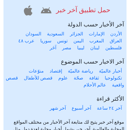
حمل تطبيق آخر خبر
آخر الأخبار حسب الدولة
الأردن
الإمارات
الجزائر
السعودية
السودان
العراق
المغرب
اليمن
تونس
سوريا
عرب ٤٨
فلسطين
لبنان
ليبيا
مصر
آخَر
آخر الاخبار حسب الموضوع
أخبار عالميّة
رياضة عالميّة
إقتصاد
منوّعات
تكنولوجيا
ثقافة
صحّة
علوم
قصص للأطفال
قصص
واقعية
عالم الأحلام
الأكثر قراءة
آخر ٢٤ ساعة
آخر أسبوع
آخر شهر
موقع آخر خبر يتيح لك متابعة آخر الأخبار من مختلف المواقع
المحلية والعالمية. آخر خبر يشمل أخبار محلية لعدة دول مثل