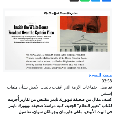
أوروبا في مواجهة أزمات تهدد مستقبلها
مصادر: السعودية وباكستان وتركيا ستوقّع
اتفاقية دفاع مشترك اليوم
إنشاء فيروسات بالذكاء الاصطناعي..
مخاوف من"اختراع أمراض"
بلومبيرغ: كثرة حالات الانتحار في قيادة
الأمن السيبراني بالجيش الأمريكي تثير قلق
القادة العسكريين
غالوزين: محاولات الغرب لإضعاف العلاقات
الروسية الكازاخستانية "محكوم عليها
مصدر الصورة
بالفشل"
إيران.. ترمب يتحدث عن نهاية وشيكة
03:58
للحرب وسط استياء بشأن نقص الذخيرة
تفاصيل اجتماعات الأزمة التي عُقدت بالبيت الأبيض بشأن ملفات
إبستين
كشف مقال من صحيفة نيويورك تايمز مقتبس من تقارير أُجريت
لكتاب "تغيير النظام" الجديد، كتبه مراسلا صحيفة نيويورك تايمز
في البيت الأبيض، ماغي هابرمان وجوناثان سوان، تفاصيل