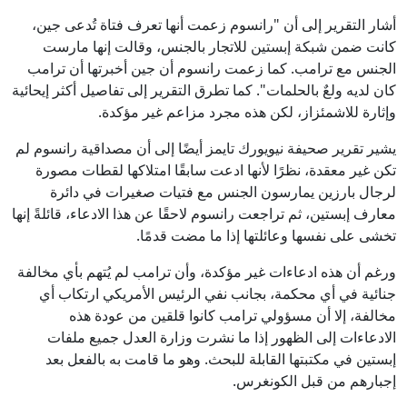
أشار التقرير إلى أن "رانسوم زعمت أنها تعرف فتاة تُدعى جين،
كانت ضمن شبكة إبستين للاتجار بالجنس، وقالت إنها مارست
الجنس مع ترامب. كما زعمت رانسوم أن جين أخبرتها أن ترامب
كان لديه ولعٌ بالحلمات". كما تطرق التقرير إلى تفاصيل أكثر إيحائية
وإثارة للاشمئزاز، لكن هذه مجرد مزاعم غير مؤكدة.
يشير تقرير صحيفة نيويورك تايمز أيضًا إلى أن مصداقية رانسوم لم
تكن غير معقدة، نظرًا لأنها ادعت سابقًا امتلاكها لقطات مصورة
لرجال بارزين يمارسون الجنس مع فتيات صغيرات في دائرة
معارف إبستين، ثم تراجعت رانسوم لاحقًا عن هذا الادعاء، قائلةً إنها
تخشى على نفسها وعائلتها إذا ما مضت قدمًا.
ورغم أن هذه ادعاءات غير مؤكدة، وأن ترامب لم يُتهم بأي مخالفة
جنائية في أي محكمة، بجانب نفي الرئيس الأمريكي ارتكاب أي
مخالفة، إلا أن مسؤولي ترامب كانوا قلقين من عودة هذه
الادعاءات إلى الظهور إذا ما نشرت وزارة العدل جميع ملفات
إبستين في مكتبتها القابلة للبحث. وهو ما قامت به بالفعل بعد
إجبارهم من قبل الكونغرس.