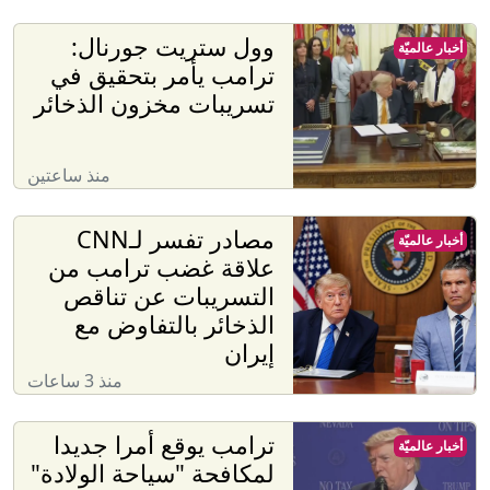
وول ستريت جورنال:
أخبار عالميّة
ترامب يأمر بتحقيق في
تسريبات مخزون الذخائر
منذ ساعتين
مصادر تفسر لـCNN
أخبار عالميّة
علاقة غضب ترامب من
التسريبات عن تناقص
الذخائر بالتفاوض مع
إيران
منذ 3 ساعات
ترامب يوقع أمرا جديدا
أخبار عالميّة
لمكافحة "سياحة الولادة"