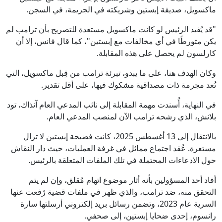
ماكسويل، صديقة إبستين وشريكته في الجريمة، في السجن.
"قد يُفيد الرئيس لو كانت ماكسويل مستعدة للتصريح بأن ترامب لم
يكن متورطًا في أي مخالفات مع إبستين"، كما قال فانس، إلا أن
كارلسون لم يحصل على هذه المقابلة.
وكان الهدف هنا، على ما يبدو، تبرئة ترامب من قِبل ماكسويل، التي
تُعد مجرمة ذات مصداقية مشكوك فيها، على أقل تقدير.
في النهاية، أُسندت مهمة المقابلة إلى نائب المدعي العام آنذاك، تود
بلانش، الذي رشحه ترامب الآن لمنصب المدعي العام.
بالانتقال إلى 13 أغسطس 2025، كانت فضيحة إبستين لا تزال
مستعرة. عُقد اجتماع مماثل في غرفة العمليات، حيث دار النقاش
حول الادعاءات المحتملة في تلك الملفات المتعلقة بالرئيس.
أفاد أحد المسؤولين بأنه أثار موضوع اتهام مُقلق، وإن لم يتم
التحقق منه، ضد ترامب، والذي ظهر في ملفات قضية رُفعت عنها
السرية عام 2023، وتضمن رسائل بريد إلكتروني أرسلتها سارة
رانسوم، إحدى ضحايا إبستين، إلى صحفي.