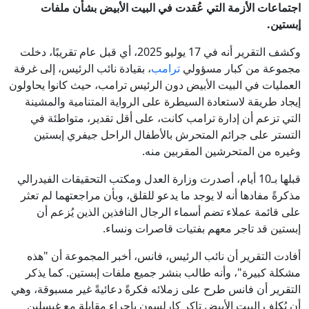
اجتماعات الأزمة التي عُقدت في البيت الأبيض بشأن ملفات
إبستين.
وكشف التقرير أنه في 17 يوليو 2025، أي قبل عام تقريبًا، دخلت
مجموعة من كبار مسؤولي
ترامب
، بقيادة نائب الرئيس، إلى غرفة
العمليات في البيت الأبيض دون الرئيس ترامب، حيث كانوا يحاولون
إيجاد طريقة لاستعادة السيطرة على الرواية المتنامية والمشينة
التي تزعم أن إدارة ترامب كانت، على أقل تقدير، متواطئة في
التستر على جرائم المتحرش بالأطفال الراحل جيفري إبستين
وغيره من المتحرشين المقربين منه.
قبلها بـ10 أيام، أصدرت وزارة العدل ومكتب التحقيقات الفيدرالي
مذكرةً مفادها أنه لا يوجد ما يدعو للقلق، وبأن مراجعتهما لم تعثر
على قائمة عملاء تضم أسماء الرجال النافذين الذين يُزعم أن
إبستين قد تاجر معهم بفتيات قاصرات ونساء.
أفادت التقرير أن نائب الرئيس، فانس، أخبر المجموعة أن "هذه
مشكلة كبيرة"، وأنه طالب بنشر جميع ملفات إبستين. كما يذكر
التقرير أن فانس طرح على زملائه فكرةً دعائيةً غير مسبوقة، وهي
أن يُكلف البيت الأبيض تاكر كارلسون بإجراء مقابلة مع غيسلين