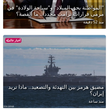
"المواطنة بحق الميلاد" و"سياحة الولادة" في
مرمى قرارات ترامب مجدداً.. ما القصة؟
منذ 52 دقيقة
أخبار عالميّة
مضيق هرمز بين التهدئة والتصعيد.. ماذا تريد
إيران؟
منذ ساعة