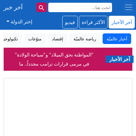
آخر خبر
إختر الدولة
آخر الأخبار
الأكثر قراءة
فيديو
أخبار عالميّة
رياضة عالميّة
إقتصاد
منوّعات
تكنولوجيا
"المواطنة بحق الميلاد" و"سياحة الولادة"
آخر الأخبار
في مرمى قرارات ترامب مجدداً.. ما
القصة؟
لقاحات لا تحتاج إلى التبريد... ابتكار قد يحد
من هدر نصف كمية اللقاحات عالمياً
لماذا رفضت إسرائيل اتفاق غزة بينما قبلته
حماس؟
إنفانتينو: الاتحاد الأوروبي لكرة القدم يقول
إن دعم الفيفا لرئيسه "لا يغير من الأمر
شيئاً"
الرياض تعيد بناء معادلة الأمن.. باكستان في