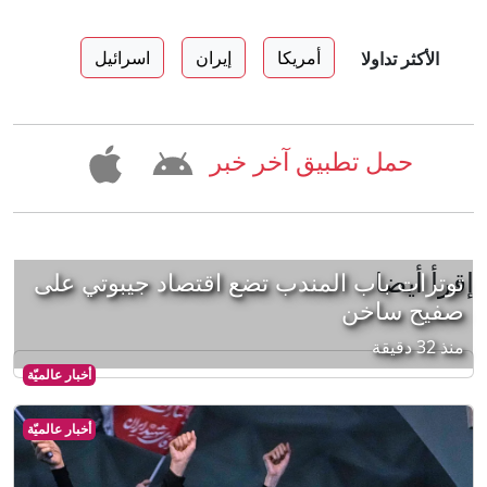
أمريكا
إيران
اسرائيل
الأكثر تداولا
حمل تطبيق آخر خبر
إقرأ أيضا
توترات باب المندب تضع اقتصاد جيبوتي على
صفيح ساخن
منذ 32 دقيقة
أخبار عالميّة
أخبار عالميّة