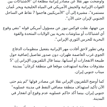
وأوضحت مهر نقلا عن مصادر إيرانية مطلعة أن "الاشتباكات بين
القوات الإيرانية والجيش الأمريكي في المياه الخليجية وبحر عُمان
مستمرة"، مشيرة إلى أن "الأمريكيين هاجموا 7 نقاط في الساحل
الجنوبي لإيران حتى الآن".
من جهتها، نقلت فوكس نيوز عن مسؤول أمريكي قوله "ننفي وقوع
أي اشتباكات أو مناوشات بحرية بين الولايات المتحدة والقوة
البحرية للحرس الثوري الإيراني".
وفي تطور لاحق أفادت مهر الإيرانية بتفعيل منظومات الدفاع
الجوي غرب العاصمة طهران، دون صدور تفاصيل إضافية حول
طبيعة الانفجارات أو أسبابها، بينما قال التلفزيون الإيراني إن "5
مقذوفات معادية استهدفت موقعا في منطقة كرغان" بمدينة
ميناب جنوبي إيران.
كما أوضح التلفزيون الإيراني نقلا عن مصادر قولها "لم يتم حتى
الآن تأكيد استهداف منطقة مصافي النفط في مدينة عسلويه"
جنوبي إيران، بينما أكد حاكم عسلويه عدم وقوع أي انفجار في
المدينة.