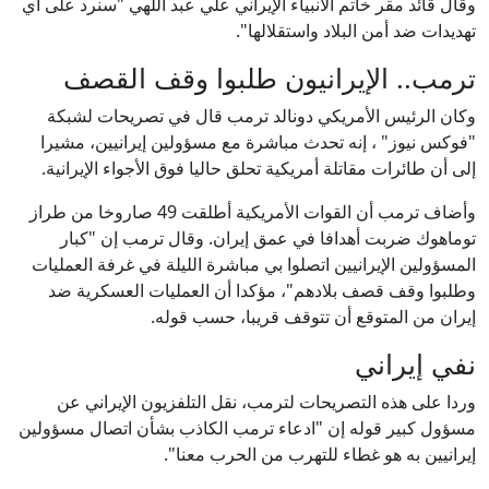
وقال قائد مقر خاتم الأنبياء الإيراني علي عبد اللهي "سنرد على أي
تهديدات ضد أمن البلاد واستقلالها".
ترمب.. الإيرانيون طلبوا وقف القصف
وكان الرئيس الأمريكي دونالد ترمب قال في تصريحات لشبكة
"فوكس نيوز" ، إنه تحدث مباشرة مع مسؤولين إيرانيين، مشيرا
إلى أن طائرات مقاتلة أمريكية تحلق حاليا فوق الأجواء الإيرانية.
وأضاف ترمب أن القوات الأمريكية أطلقت 49 صاروخا من طراز
توماهوك ضربت أهدافا في عمق إيران. وقال ترمب إن "كبار
المسؤولين الإيرانيين اتصلوا بي مباشرة الليلة في غرفة العمليات
وطلبوا وقف قصف بلادهم"، مؤكدا أن العمليات العسكرية ضد
إيران من المتوقع أن تتوقف قريبا، حسب قوله.
نفي إيراني
وردا على هذه التصريحات لترمب، نقل التلفزيون الإيراني عن
مسؤول كبير قوله إن "ادعاء ترمب الكاذب بشأن اتصال مسؤولين
إيرانيين به هو غطاء للتهرب من الحرب معنا".