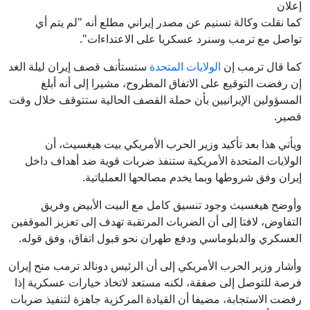
إعلان
كما نقلت وكالة تسنيم عن مصدر إيراني مطلع أنه "لم يتم أي
تواصل مع ترمب وسنرد عسكريا على الاعتداءات".
كما قال ترمب إن
الولايات المتحدة
ستستأنف قصف إيران ليلة الغد
إن رفضت التوقيع على الاتفاق المطروح، مشيرا إلى أنه أبلغ
المسؤولين الإيرانيين بأن حملة القصف الحالية ستتوقف خلال وقت
قصير.
ويأتي هذا بعد تأكيد وزير الحرب الأمريكي بيت هيغسيث، أن
الولايات المتحدة الأمريكية ستنفذ ضربات قوية ضد أهداف داخل
إيران وفق شروطها وبما يخدم مصالحها العملياتية.
وأوضح هيغسيث وجود تنسيق كامل مع البيت الأبيض وفريق
التفاوض، لافتا إلى أن الضربات المرتقبة تهدف إلى تعزيز الموقفين
العسكري والدبلوماسي ودفع طهران نحو قبول اتفاق، وفق قوله.
وأشار وزير الحرب الأمريكي إلى أن الرئيس دونالد ترمب منح إيران
فرصة للتوصل إلى صفقة، لكنه مستعد لاتخاذ خيارات عسكرية إذا
رفضت الاستجابة، مضيفا أن القيادة المركزية جاهزة لتنفيذ ضربات