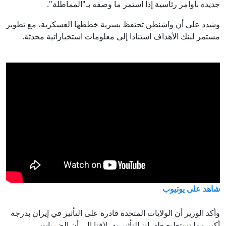
جديدة بأوامر رئاسية إذا استمر ما وصفه بـ"المماطلة".
وشدد على أن واشنطن تحتفظ بسرية خططها العسكرية، مع تطوير
مستمر لبنك الأهداف استنادا إلى معلومات استخباراتية محدثة.
شاهد على يوتيوب
وأكد الوزير أن الولايات المتحدة قادرة على التأثير في إيران بدرجة
أكبر مما تستطيع طهران التأثير به، لافتا إلى أن الضربات