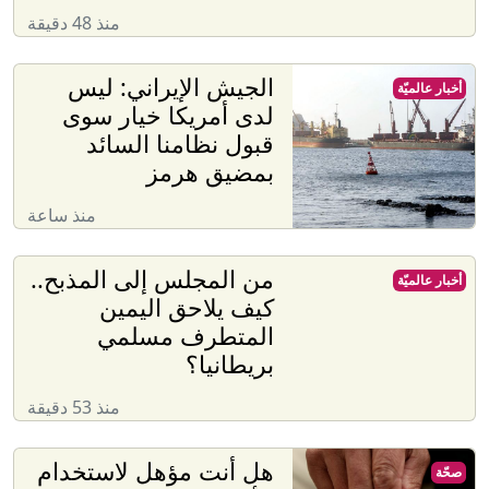
منذ 48 دقيقة
الجيش الإيراني: ليس
أخبار عالميّة
لدى أمريكا خيار سوى
قبول نظامنا السائد
بمضيق هرمز
منذ ساعة
من المجلس إلى المذبح..
أخبار عالميّة
كيف يلاحق اليمين
المتطرف مسلمي
بريطانيا؟
منذ 53 دقيقة
هل أنت مؤهل لاستخدام
صحّة