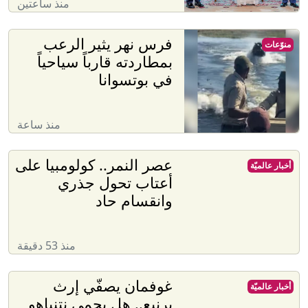
منذ ساعتين
فرس نهر يثير الرعب
منوّعات
بمطاردته قارباً سياحياً
في بوتسوانا
منذ ساعة
عصر النمر.. كولومبيا على
أخبار عالميّة
أعتاب تحول جذري
وانقسام حاد
منذ 53 دقيقة
غوفمان يصفّي إرث
أخبار عالميّة
برنيع.. هل يحمي نتنياهو