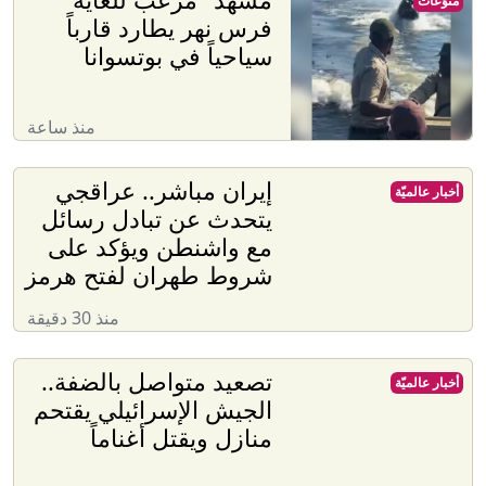
منوّعات
فرس نهر يطارد قارباً
سياحياً في بوتسوانا
منذ ساعة
إيران مباشر.. عراقجي
أخبار عالميّة
يتحدث عن تبادل رسائل
مع واشنطن ويؤكد على
شروط طهران لفتح هرمز
منذ 30 دقيقة
تصعيد متواصل بالضفة..
أخبار عالميّة
الجيش الإسرائيلي يقتحم
منازل ويقتل أغناماً