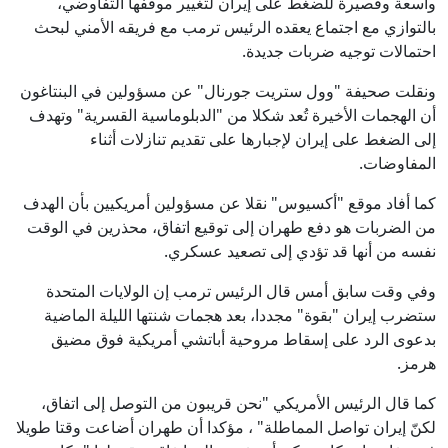
واسعة وقصيرة للضغط على إيران لتغيير موقفها التفاوضي،
بالتوازي مع اجتماع يعقده الرئيس ترمب مع فريقه الأمني لبحث
احتمالات توجيه ضربات جديدة.
ونقلت صحيفة "وول ستريت جورنال" عن مسؤولين في البنتاغون
أن الهجمات الأخيرة تُعد شكلا من "الدبلوماسية القسرية" وتهدف
إلى الضغط على إيران لإجبارها على تقديم تنازلات أثناء
المفاوضات.
كما أفاد موقع "أكسيوس" نقلا عن مسؤولين أمريكيين بأن الهدف
من الضربات هو دفع طهران إلى توقيع اتفاق، محذرين في الوقت
نفسه من أنها قد تؤدي إلى تصعيد عسكري.
وفي وقت سابق أمس قال الرئيس ترمب إن الولايات المتحدة
ستضرب إيران "بقوة" مجددا، بعد هجمات شنتها الليلة الماضية
بدعوى الرد على إسقاط مروحية أباتشي أمريكية فوق مضيق
هرمز.
كما قال الرئيس الأمريكي "نحن قريبون من التوصل إلى اتفاق،
لكنّ إيران تواصل المماطلة" ، مؤكدا أن طهران أضاعت وقتا طويلا