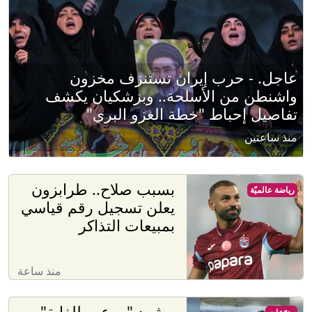
عاجل. - حرب إيران تستنزف مخزون
واشنطن من الأسلحة.. وبزشكيان يكشف
تفاصيل إحباط "خطة الغزو البري"
منذ ساعتين
بسبب صلاح.. طرابزون
رياضة عالميّة
يعلن تسجيل رقم قياسي
بمبيعات التذاكر
منذ ساعة
مشهد "مرعب للغاية"