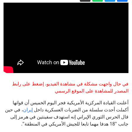
حسام لوقا: وقائع مطاردة "عنكبوت" نظام
الأسد عبر تحقيق لبي بي سي
حرب إيران تستنزف ترسانة واشنطن:
البنتاغون يمهل شركات السلاح 21 يوما
لتسريع الإنتاج
فجر الأحد.. السعودية تعلن إخماد حريق
اندلع بمنشأة لأرامكو في جيزان
مسؤول إيراني يعدد 6 نقاط بموجبها "تصحح
أمريكا سلوكها" لفتح مضيق هرمز
إيران مباشر.. عراقجي يتحدث عن تبادل
رسائل مع واشنطن ويؤكد على شروط
في حال واجهت مشكلة في مشاهدة الفيديو، إضغط على رابط
طهران لفتح هرمز
تصعيد متواصل بالضفة.. الجيش الإسرائيلي
المصدر للمشاهدة على الموقع الرسمي
يقتحم منازل ويقتل أغناماً
أعلنت القيادة المركزية الأمريكية فجر اليوم الخميس أن قواتها
أكملت أحدث سلسلة من الضربات العسكرية داخل
إيران
، في حين
قال الحرس الثوري الإيراني إنه استهدف سفينتين في هرمز إلى
جانب "18 هدفا مهما تابعا للجيش الأمريكي في المنطقة".