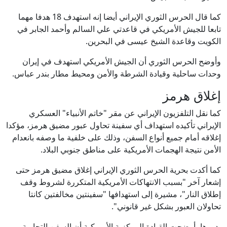
كما قال الحرس الثوري الإيراني أيضا إنه استهدف 18 هدفا مهما
تابعا للجيش الأمريكي في قاعدتي علي السالم وأحمد الجابر في
الكويت وقاعدة الشيخ عيسى في البحرين.
وأوضح الحرس الثوري أن الجيش الأمريكي استهدف في إيران
وحدات ساحلية وقيادة الشرطة والأمن ومحيط مطار بندر عباس.
إغلاق هرمز
كما نقل التلفزيون الإيراني عن مقر "خاتم الأنبياء" العسكري
الإيراني تأكيده استهداف أي سفينة تحاول عبور مضيق هرمز، مؤكدا
إغلاقه أمام جميع أنواع السفن، وذلك على خلفية ما وصفه بانعدام
الأمن نتيجة الهجمات الأمريكية على مناطق جنوبي البلاد.
كما أكدت بحرية الحرس الثوري الإيراني إغلاق مضيق هرمز حتى
إشعار آخر "بسبب الانتهاكات الأمريكية المتكررة لشروط وقف
إطلاق النار"، مشيرة إلى استهدافها "سفينتين مخالفتين كانتا
تحاولان العبور بشكل غير قانوني".
بدورها، أوضحت القيادة المركزية الأمريكية أن السفن التجارية