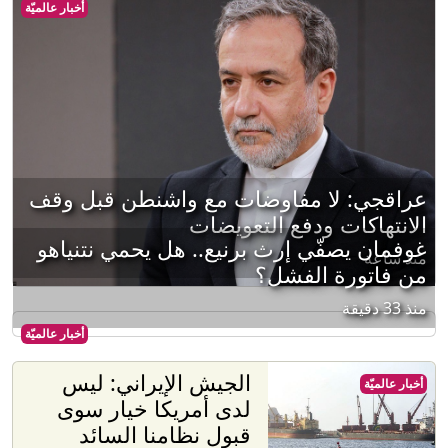
أخبار عالميّة
عراقجي: لا مفاوضات مع واشنطن قبل وقف
الانتهاكات ودفع التعويضات
غوفمان يصفّي إرث برنيع.. هل يحمي نتنياهو
منذ ساعة
من فاتورة الفشل؟
منذ 33 دقيقة
أخبار عالميّة
الجيش الإيراني: ليس
أخبار عالميّة
لدى أمريكا خيار سوى
قبول نظامنا السائد