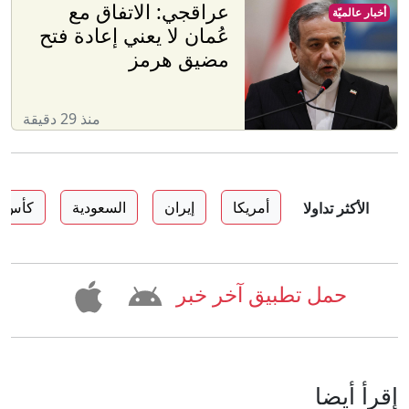
عراقجي: الاتفاق مع
أخبار عالميّة
عُمان لا يعني إعادة فتح
مضيق هرمز
منذ 29 دقيقة
أمريكا
إيران
السعودية
كأس ا
الأكثر تداولا
حمل تطبيق آخر خبر
إقرأ أيضا