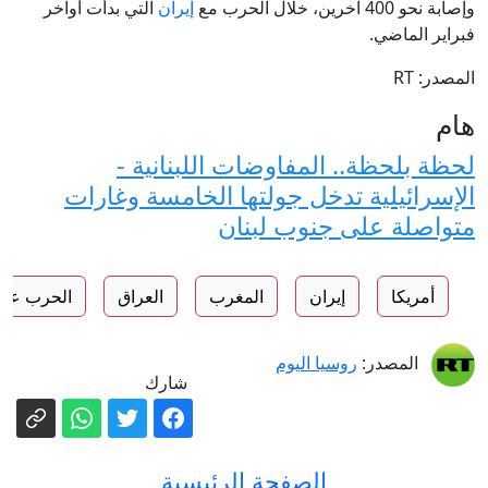
وإصابة نحو 400 آخرين، خلال الحرب مع
إيران
التي بدأت أواخر
فبراير الماضي.
المصدر: RT
هام
لحظة بلحظة.. المفاوضات اللبنانية -
الإسرائيلية تدخل جولتها الخامسة وغارات
متواصلة على جنوب لبنان
أمريكا
إيران
المغرب
العراق
الحرب على
المصدر:
روسيا اليوم
شارك
الصفحة الرئيسية