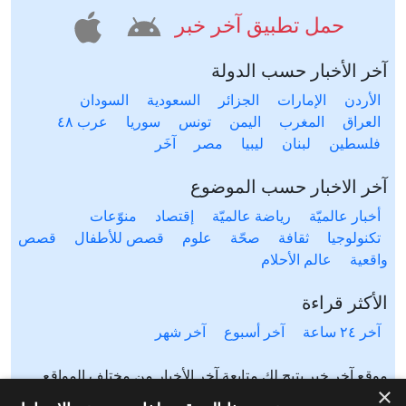
حمل تطبيق آخر خبر
آخر الأخبار حسب الدولة
الأردن
الإمارات
الجزائر
السعودية
السودان
العراق
المغرب
اليمن
تونس
سوريا
عرب ٤٨
فلسطين
لبنان
ليبيا
مصر
آخَر
آخر الاخبار حسب الموضوع
أخبار عالميّة
رياضة عالميّة
إقتصاد
منوّعات
تكنولوجيا
ثقافة
صحّة
علوم
قصص للأطفال
قصص
واقعية
عالم الأحلام
الأكثر قراءة
آخر ٢٤ ساعة
آخر أسبوع
آخر شهر
موقع آخر خبر يتيح لك متابعة آخر الأخبار من مختلف المواقع
×
المحلية والعالمية. آخر خبر يشمل أخبار محلية لعدة دول مثل