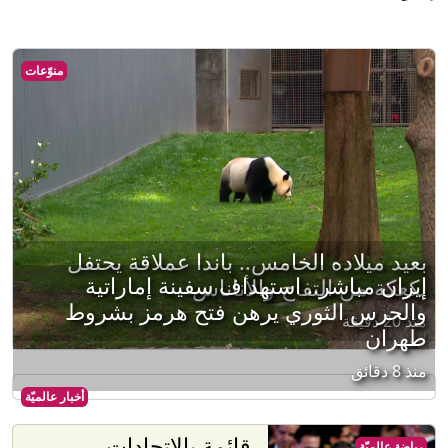
منوّعات
بعيد ميلاده الخامس.. باندا عملاقة يحتفل
إيران مباشر.. استهداف سفينة إماراتية
بكعكة من التفاح والأناناس
والحرس الثوري يرهن فتح هرمز بشروط
منذ 20 دقيقة
طهران
منذ 8 دقائق
أخبار عالميّة
قائمة بالاتحادات
رياضة عالميّة