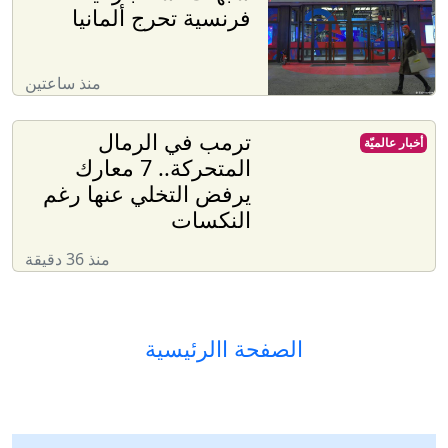
فرنسية تحرج ألمانيا
منذ ساعتين
ترمب في الرمال
أخبار عالميّة
المتحركة.. 7 معارك
يرفض التخلي عنها رغم
النكسات
منذ 36 دقيقة
الصفحة االرئيسية