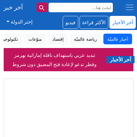
آخر خبر
إختر الدولة
آخر الأخبار
الأكثر قراءة
فيديو
أخبار عالميّة
رياضة عالميّة
إقتصاد
منوّعات
تكنولوجيا
تنديد عربي باستهداف ناقلة إماراتية بهرمز
آخر الأخبار
وقطر تدعو لإعادة فتح المضيق دون شروط
الإمارات: هجوم إيراني بصاروخ يستهدف
سفينة تابعة لـ"أدنوك" في مضيق هرمز
الحوثيون يشنون هجوماً جديداً على مأرب،
والأمم المتحدة تحذر من صراع أوسع
قائمة بالاتحادات المعارضة والمؤيدة
لإنفانتينو.. وهذا موقف العرب تجاهه
بعيد ميلاده الخامس.. باندا عملاقة يحتفل