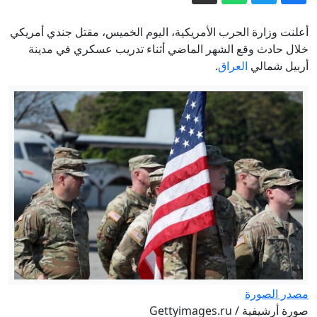
هل يعود صاحب "الحذاء الأخضر" من
إيفرست بعد 30 عاماً على وفاته؟
أعلنت وزارة الحرب الأمريكية، اليوم الخميس، مقتل جندي أمريكي
"العدل الأمريكي" بيد محامي ترمب
خلال حادث وقع الشهر الماضي أثناء تدريب عسكري في مدينة
أربيل شمالي
العراق
.
"الوفي"
كيف حوّل ترامب الفيفا إلى ساحة معركة
على السلطة – مقال في مودرن دبلوماسي
"واضحة رائحة الدخان".. عبارة لوزير
الصحة السوري داخل قسم الإسعاف
مسؤول حوثي: لا نحتاج إلى أوامر من إيران
لشن عمليات ضد السعودية
إيران مباشر.. استهداف سفينة إماراتية
والحرس الثوري يرهن فتح هرمز بشروط
طهران
مصدر الصورة
صورة أرشيفية / Gettyimages.ru