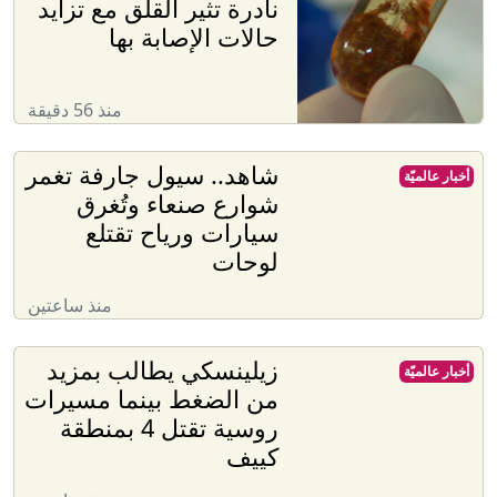
نادرة تثير القلق مع تزايد
حالات الإصابة بها
منذ 56 دقيقة
شاهد.. سيول جارفة تغمر
أخبار عالميّة
شوارع صنعاء وتُغرق
سيارات ورياح تقتلع
لوحات
منذ ساعتين
زيلينسكي يطالب بمزيد
أخبار عالميّة
من الضغط بينما مسيرات
روسية تقتل 4 بمنطقة
كييف