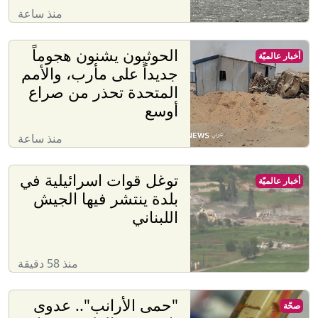
منذ ساعة
الحوثيون يشنون هجوماً
أخبار عالميّة
جديداً على مأرب، والأمم
المتحدة تحذر من صراع
أوسع
منذ ساعة
توغل قوات اسرائيلية في
أخبار عالميّة
بلدة ينتشر فيها الجيش
اللبناني
منذ 58 دقيقة
"حمى الأرانب".. عدوى
صحّة