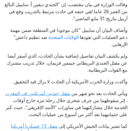
وقالت الوزارة في بيان مقتضب، إن "الجندي ديفين أ. سايبيل البالغ
من العمر 26 عاما لقي حتفه في حادث مرتبط بالتدريب وقع في
أربيل بتاريخ 31 مايو الماضي".
وأضاف البيان أن سايبيل "كان موجودا في المنطقة ضمن مهمة
دعم العمليات التي تقودها
الولايات المتحدة
ضد تنظيم داعش"
الإرهابي.
ولم يكشف البيان تفاصيل إضافية بشأن الحادث، الذي أسفر أيضا
عن مقتل الجندي البريطاني جيمس فريمان، خلال تدريب مشترك
مع القوات البريطانية.
وأكدت وزارة الحرب الأمريكية أن الحادث لا يزال قيد التحقيق.
ويأتي الحادث بعد نحو شهر من
مقتل جنديين أمريكيين في المغرب
، إثر سقوطهما من جرف صخري خلال رحلة تنزه خارج أوقات
الخدمة خلال مشاركتهما في مناورات "الأسد الإفريقي"، حيث عُثر
على جثمانيهما بعد أكثر من أسبوع من عمليات البحث.
كما تشير بيانات الجيش الأمريكي إلى
مقتل 13 عسكريا أمريكيا